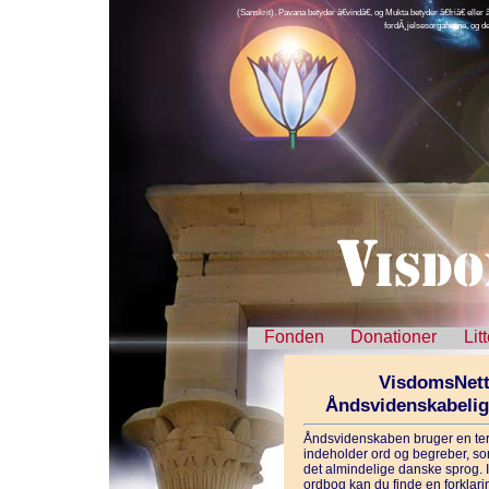
(Sanskrit). Pavana betyder â€vindâ€, og Mukta betyder â€friâ€ ell
fordÃ¸jelsesorganerne, og de
Fonden
Donationer
Lit
VisdomsNett
Åndsvidenskabeli
Åndsvidenskaben bruger en ter
indeholder ord og begreber, som
det almindelige danske sprog. 
ordbog kan du finde en forklarin