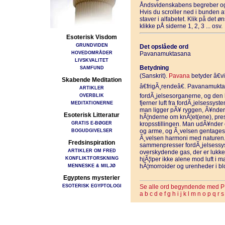
Åndsvidenskabens begreber og
Hvis du scroller ned i bunden 
staver i alfabetet. Klik på det 
klikke pÅ siderne 1, 2, 3 ... osv.
Esoterisk Visdom
GRUNDVIDEN
Det opslåede ord
HOVEDOMRÅDER
Pavanamuktasana
LIVSKVALITET
Betydning
SAMFUND
(Sanskrit).
Pavana
betyder â€vi
Skabende Meditation
â€frigÃ¸rendeâ€. Pavanamukta
ARTIKLER
OVERBLIK
fordÃ¸jelsesorganerne, og den k
fjerner luft fra fordÃ¸jelsessys
MEDITATIONERNE
man ligger pÃ¥ ryggen, Ã¥nder i
Esoterisk Litteratur
hÃ¦nderne om knÃ¦et(ene), pres
GRATIS E-BØGER
kropsstillingen. Man udÃ¥nder 
BOGUDGIVELSER
og arme, og Ã¸velsen gentages.
Ã¸velsen harmoni med naturen.
Fredsinspiration
sammenpresser fordÃ¸jelsessy
ARTIKLER OM FRED
overskydende gas, der er lukket
KONFLIKTFORSKNING
hjÃ¦lper ikke alene mod luft i
MENNESKE & MILJØ
hÃ¦morroider og urenheder i bl
Egyptens mysterier
ESOTERISK EGYPTOLOGI
Se alle ord begyndende med P
a
b
c
d
e
f
g
h
i
j
k
l
m
n
o
p
q
r
s