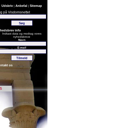
Udskriv
Anbefal
Sitemap
|
|
g på Visdomsnettet
hedsbrev info
Indtast data og modtag vores
nyhedsbreve
Navn
E-mail
ntakt os
s