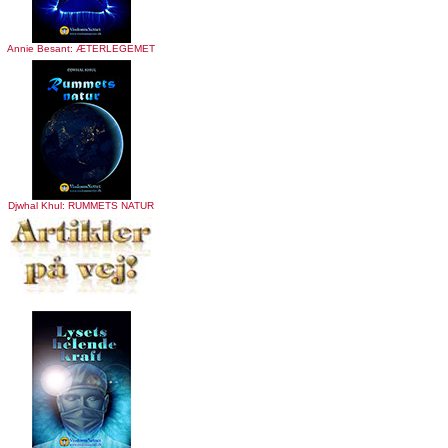
Annie Besant: ÆTERLEGEMET
Djwhal Khul: RUMMETS NATUR