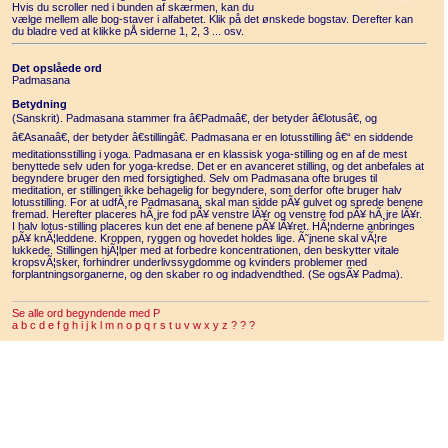
Hvis du scroller ned i bunden af skærmen, kan du
vælge mellem alle bog-staver i alfabetet. Klik på det ønskede bogstav. Derefter kan
du bladre ved at klikke pÅ siderne 1, 2, 3 ... osv.
Det opslåede ord
Padmasana
Betydning
(Sanskrit). Padmasana stammer fra â€Padmaâ€, der betyder â€lotusâ€, og
â€Asanaâ€, der betyder â€stillingâ€. Padmasana er en lotusstilling â€“ en siddende
meditationsstilling i yoga. Padmasana er en klassisk yoga-stilling og en af de mest
benyttede selv uden for yoga-kredse. Det er en avanceret stilling, og det anbefales at
begyndere bruger den med forsigtighed. Selv om Padmasana ofte bruges til
meditation, er stillingen ikke behagelig for begyndere, som derfor ofte bruger halv
lotusstilling. For at udfÃ¸re Padmasana, skal man sidde pÃ¥ gulvet og sprede benene
fremad. Herefter placeres hÃ¸jre fod pÃ¥ venstre lÃ¥r og venstre fod pÃ¥ hÃ¸jre lÃ¥r.
I halv lotus-stilling placeres kun det ene af benene pÃ¥ lÃ¥ret. HÃ¦nderne anbringes
pÃ¥ knÃ¦leddene. Kroppen, ryggen og hovedet holdes lige. Ã˜jnene skal vÃ¦re
lukkede. Stillingen hjÃ¦lper med at forbedre koncentrationen, den beskytter vitale
kropsvÃ¦sker, forhindrer underlivssygdomme og kvinders problemer med
forplantningsorganerne, og den skaber ro og indadvendthed. (Se ogsÃ¥ Padma).
Se alle ord begyndende med P
a
b
c
d
e
f
g
h
i
j
k
l
m
n
o
p
q
r
s
t
u
v
w
x
y
z
?
?
?