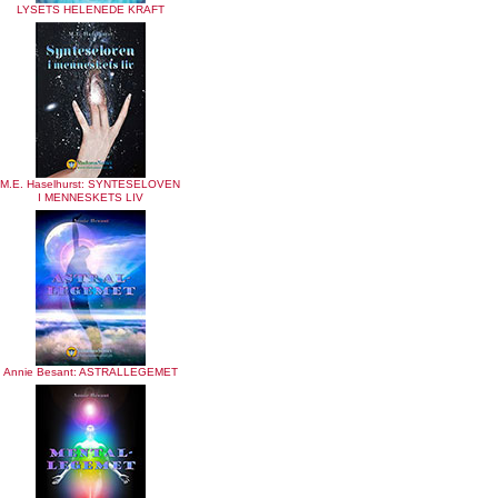
LYSETS HELENEDE KRAFT
M.E. Haselhurst: SYNTESELOVEN
I MENNESKETS LIV
Annie Besant: ASTRALLEGEMET