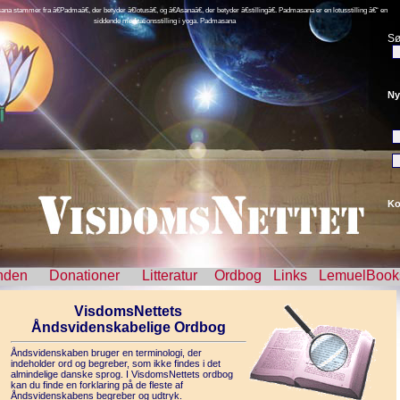
na stammer fra â€Padmaâ€, der betyder â€lotusâ€, og â€Asanaâ€, der betyder â€stillingâ€. Padmasana er en lotusstilling â€“ en
siddende meditationsstilling i yoga. Padmasana
Sø
Ny
Ko
nden
Donationer
Litteratur
Ordbog
Links
LemuelBook
VisdomsNettets
Åndsvidenskabelige Ordbog
Åndsvidenskaben bruger en terminologi, der
indeholder ord og begreber, som ikke findes i det
almindelige danske sprog. I VisdomsNettets ordbog
kan du finde en forklaring på de fleste af
Åndsvidenskabens begreber og udtryk.