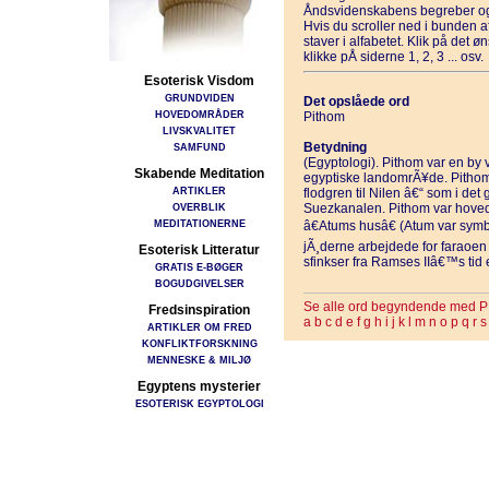
Åndsvidenskabens begreber og
Hvis du scroller ned i bunden 
staver i alfabetet. Klik på det 
klikke pÅ siderne 1, 2, 3 ... osv.
Esoterisk Visdom
GRUNDVIDEN
Det opslåede ord
HOVEDOMRÅDER
Pithom
LIVSKVALITET
Betydning
SAMFUND
(Egyptologi). Pithom var en by 
Skabende Meditation
egyptiske landomrÃ¥de. Pithom 
ARTIKLER
flodgren til Nilen â€“ som i det
OVERBLIK
Suezkanalen. Pithom var hovedk
MEDITATIONERNE
â€Atums husâ€ (Atum var symbo
jÃ¸derne arbejdede for faraoen
Esoterisk Litteratur
sfinkser fra Ramses IIâ€™s tid 
GRATIS E-BØGER
BOGUDGIVELSER
Se alle ord begyndende med P
Fredsinspiration
a
b
c
d
e
f
g
h
i
j
k
l
m
n
o
p
q
r
s
ARTIKLER OM FRED
KONFLIKTFORSKNING
MENNESKE & MILJØ
Egyptens mysterier
ESOTERISK EGYPTOLOGI