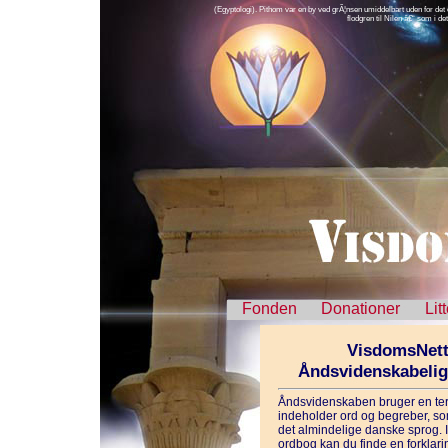
(Egyptologi). Pithom var en by ved grÃ¦nsen umiddelbart uden for de
flodgren til Nilen â€“ som i d
Fonden
Donationer
Lit
VisdomsNett
Åndsvidenskabeli
Åndsvidenskaben bruger en ter
indeholder ord og begreber, som
det almindelige danske sprog. 
ordbog kan du finde en forklarin