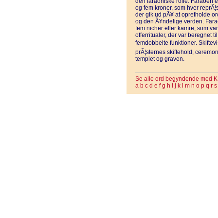
den faraoniske rolle. Faraoen e
og fem kroner, som hver reprÃ¦
der gik ud pÃ¥ at opretholde o
og den Ã¥ndelige verden. Far
fem nicher eller kamre, som var i
offerritualer, der var beregnet
femdobbelte funktioner. Skiftevi
prÃ¦sternes skiftehold, ceremon
templet og graven.
Se alle ord begyndende med K
a
b
c
d
e
f
g
h
i
j
k
l
m
n
o
p
q
r
s