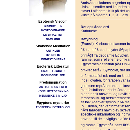
Åndsvidenskabens begreber og
Hvis du scroller ned i bunden 
staver i alfabetet. Klik på det 
klikke pÅ siderne 1, 2, 3 ... osv.
Esoterisk Visdom
GRUNDVIDEN
Det opslåede ord
HOVEDOMRÅDER
Kartouche
LIVSKVALITET
Betydning
SAMFUND
(Fransk). Kartouche stammer fra 
Skabende Meditation
â€chartaâ€, der betyder â€papi
ARTIKLER
OVERBLIK
primÃ¦rt fra det gamle Egypten,
ramme, som i reliefferne omkra
MEDITATIONERNE
Egypternes definition pÃ¥ Univ
Esoterisk Litteratur
omkredserâ€. Symbolet, der udtr
GRATIS E-BØGER
BOGUDGIVELSER
er formet af et reb med en knu
inde i ovalen, for faraoen var â
Fredsinspiration
galaksen reprÃ¦senterer et kos
ARTIKLER OM FRED
manifestationsperiode. Jordens
KONFLIKTFORSKNING
planetarisk ansvars- og udvikl
MENNESKE & MILJØ
faraoens liv- og herskerembede
sit folk, (der var symbol pÃ¥ 
Egyptens mysterier
liv. Cirklen, der var formet af r
ESOTERISK EGYPTOLOGI
nÃ¥r faraoens navn blev skrevet 
specifikke inkarnation og indfl
anvendt til de to vigtigste af 
og Nedre-Egyptenâ€ samt â€SÃ¸n