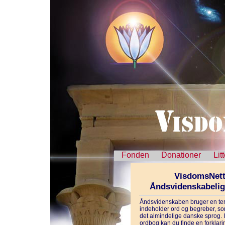
Fonden
Donationer
Lit
VisdomsNett
Åndsvidenskabeli
Åndsvidenskaben bruger en ter
indeholder ord og begreber, som
det almindelige danske sprog. 
ordbog kan du finde en forklarin