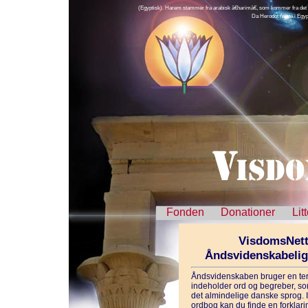
(Egyptisk). Harem stammer fra arabisk â€harimâ€, som kommer fra det tyr
Da Herodot rejste i Egyp
Fonden
Donationer
Lit
VisdomsNett
Åndsvidenskabeli
Åndsvidenskaben bruger en ter
indeholder ord og begreber, som
det almindelige danske sprog. 
ordbog kan du finde en forklarin