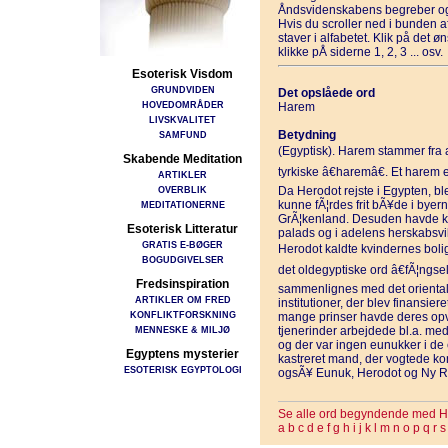
Åndsvidenskabens begreber og
Hvis du scroller ned i bunden 
staver i alfabetet. Klik på det 
klikke pÅ siderne 1, 2, 3 ... osv.
Esoterisk Visdom
GRUNDVIDEN
Det opslåede ord
HOVEDOMRÅDER
Harem
LIVSKVALITET
Betydning
SAMFUND
(Egyptisk). Harem stammer fra 
Skabende Meditation
tyrkiske â€haremâ€. Et harem er
ARTIKLER
OVERBLIK
Da Herodot rejste i Egypten, ble
kunne fÃ¦rdes frit bÃ¥de i byern
MEDITATIONERNE
GrÃ¦kenland. Desuden havde kv
Esoterisk Litteratur
palads og i adelens herskabsvill
GRATIS E-BØGER
Herodot kaldte kvindernes bolig
BOGUDGIVELSER
det oldegyptiske ord â€fÃ¦ngsel
Fredsinspiration
sammenlignes med det oriental
ARTIKLER OM FRED
institutioner, der blev finansie
KONFLIKTFORSKNING
mange prinser havde deres opv
MENNESKE & MILJØ
tjenerinder arbejdede bl.a. med
og der var ingen eunukker i de
Egyptens mysterier
kastreret mand, der vogtede ko
ESOTERISK EGYPTOLOGI
ogsÃ¥ Eunuk, Herodot og Ny Ri
Se alle ord begyndende med H
a
b
c
d
e
f
g
h
i
j
k
l
m
n
o
p
q
r
s