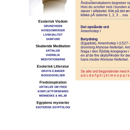
Åndsvidenskabens begreber og
Hvis du scroller ned i bunden 
staver i alfabetet. Klik på det 
klikke pÅ siderne 1, 2, 3 ... osv.
Esoterisk Visdom
GRUNDVIDEN
Det opslåede ord
HOVEDOMRÅDER
Amenhotep I
LIVSKVALITET
Betydning
SAMFUND
(Egyptisk). Amenhotep I (1527-1
Skabende Meditation
dronning Ahmose-Nefertari. Am
ARTIKLER
Naga i den Ã¦ldste kongegrav i
OVERBLIK
en af de fire skytsÃ¥nder for 
hans moder Ahmose-Nefertari.
MEDITATIONERNE
Esoterisk Litteratur
GRATIS E-BØGER
Se alle ord begyndende med A
a
b
c
d
e
f
g
h
i
j
k
l
m
n
o
p
q
r
s
BOGUDGIVELSER
Fredsinspiration
ARTIKLER OM FRED
KONFLIKTFORSKNING
MENNESKE & MILJØ
Egyptens mysterier
ESOTERISK EGYPTOLOGI