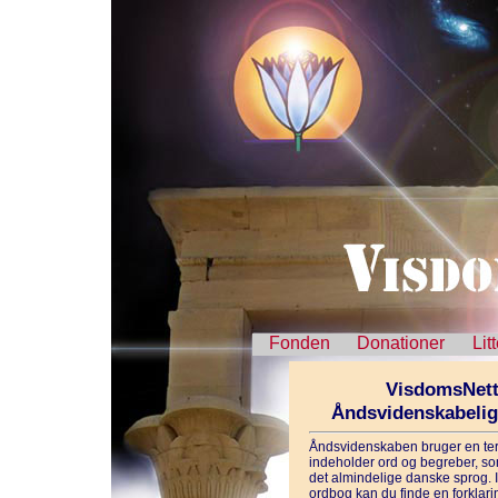
Fonden
Donationer
Lit
VisdomsNett
Åndsvidenskabeli
Åndsvidenskaben bruger en ter
indeholder ord og begreber, som
det almindelige danske sprog. 
ordbog kan du finde en forklarin