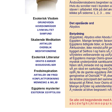
Åndsvidenskabens begreber og
Hvis du scroller ned i bunden 
staver i alfabetet. Klik på det 
klikke pÅ siderne 1, 2, 3 ... osv.
Esoterisk Visdom
GRUNDVIDEN
Det opslåede ord
HOVEDOMRÅDER
Abydos
LIVSKVALITET
Betydning
SAMFUND
(Egyptisk). Abydos eller Abodu l
Skabende Meditation
Egypten. Mange templer, faraoni
ARTIKLER
Egyptens tidligste tider, er fun
OVERBLIK
Ã¥rtusinder, ikke mindst pÃ¥ gru
bygget af Sethos I og hans sÃ¸n
MEDITATIONERNE
sÃ¦rdeles velbevarede og usÃ¦d
Esoterisk Litteratur
af Egyptens mange Osiris-grave
GRATIS E-BØGER
mystisk underjordisk sanktuarie
BOGUDGIVELSER
Nilen strÃ¸mmede ind og skabte
sÃ¸en stod en sarkofag med O
Fredsinspiration
opfÃ¸rte de gamle egyptere Ã¥rl
ARTIKLER OM FRED
gengivelse af Osirisâ€™ fÃ¸dsel,
KONFLIKTFORSKNING
de kristne principielt det samm
MENNESKE & MILJØ
tidspunkt af Ã¥ret, hvor Osiris
Mange prÃ¦ster og adelsfamilier
Egyptens mysterier
Ã¸nskede at blive begravet i nÃ¦
ESOTERISK EGYPTOLOGI
Se alle ord begyndende med A
a
b
c
d
e
f
g
h
i
j
k
l
m
n
o
p
q
r
s