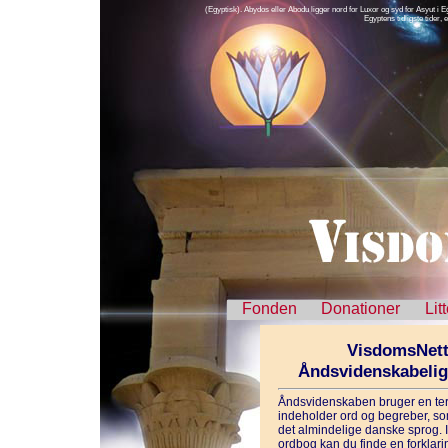
(Egyptisk). Abydos eller Abodu ligger nord for Luxor og syd for Asyut i 
Egyptens tidligste tider,
Fonden
Donationer
Lit
VisdomsNett
Åndsvidenskabeli
Åndsvidenskaben bruger en ter
indeholder ord og begreber, som
det almindelige danske sprog. 
ordbog kan du finde en forklarin