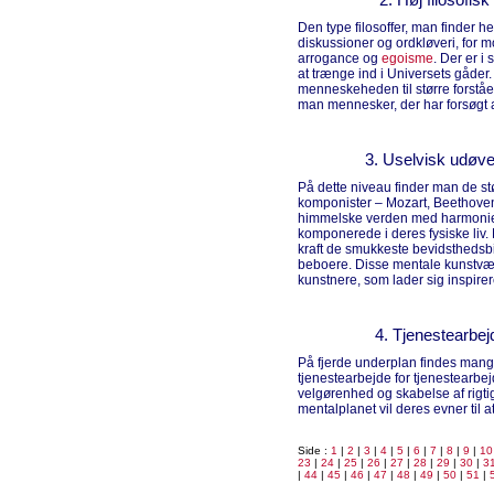
Den type filosoffer, man finder her
diskussioner og ordkløveri, for m
arrogance og
egoisme
. Der er i
at trænge ind i Universets gåder
menneskeheden til større forstå
man mennesker, der har forsøgt a
3. Uselvisk udøvel
På dette niveau finder man de st
komponister – Mozart, Beethoven
himmelske verden med harmonier
komponerede i deres fysiske liv
kraft de smukkeste bevidsthedsbil
beboere. Disse mentale kunstvæ
kunstnere, som lader sig inspire
4. Tjenestearbej
På fjerde underplan findes mang
tjenestearbejde for tjenestearbej
velgørenhed og skabelse af rigti
mentalplanet vil deres evner til
Side :
1
|
2
|
3
|
4
|
5
|
6
|
7
|
8
|
9
|
10
23
|
24
|
25
|
26
|
27
|
28
|
29
|
30
|
3
|
44
|
45
|
46
|
47
|
48
|
49
|
50
|
51
|