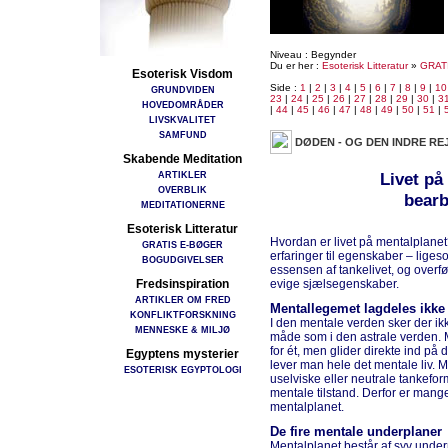
Niveau : Begynder
Du er her :
Esoterisk Litteratur
»
GRAT
Esoterisk Visdom
Side :
1
|
2
|
3
|
4
|
5
|
6
|
7
|
8
|
9
|
10
GRUNDVIDEN
23
|
24
|
25
|
26
|
27
|
28
|
29
|
30
|
3
HOVEDOMRÅDER
|
44
|
45
|
46
|
47
|
48
|
49
|
50
|
51
|
LIVSKVALITET
SAMFUND
DØDEN - OG DEN INDRE RE
Skabende Meditation
ARTIKLER
Livet på
OVERBLIK
bearb
MEDITATIONERNE
Esoterisk Litteratur
Hvordan er livet på mentalplane
GRATIS E-BØGER
erfaringer til egenskaber – lige
BOGUDGIVELSER
essensen af tankelivet, og overf
Fredsinspiration
evige sjælsegenskaber.
ARTIKLER OM FRED
Mentallegemet lagdeles ikke
KONFLIKTFORSKNING
I den mentale verden sker der ik
MENNESKE & MILJØ
måde som i den astrale verden. 
for ét, men glider direkte ind på 
Egyptens mysterier
lever man hele det mentale liv. 
ESOTERISK EGYPTOLOGI
uselviske eller neutrale tankefo
mentale tilstand. Derfor er man
mentalplanet.
De fire mentale underplaner
Mentalplanet består af syv under