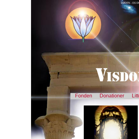
DØDEN - OG D
Fonden
Donationer
Lit