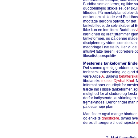
Buddha som en lærer, og ikke s
guddommelig skikkelse, der skul
tilbedes. På mentalplanet blev d
ønsker om at sidde ved Buddhas
modtage lærdom opfyldt, for det
tankebillede, de selv skaber af 
ikke kun en tom form. Buddhas
v
kærlighed og kraft strømmer ig
tankeformen, og på denne måde
disciplene ny viden, som de kan
medbringe i næste liv. Her vil de 
intuitivt fatte læren i et bredere 
filosofisk perspektiv.
Mesterens tankeformer finde
Det samme gør sig gældende, hvi
forfatters undervisning, og gjort
være Alice
A
. Baileys
forfatterska
tibetanske
mester
Djwhal Khul
. 
informationer er udtryk for mest
træde ind i disse tankeformer, 
mulighed for at studere og forstå
derfor indlysende, at virkningen a
fremskyndes. Derfor finder man 
på dette høje plan.
Man finder også mange hinduer og
og enkelte
gnostikere
, synes hve
deres tilhængere til det højeste
m
2. Høj filosofis