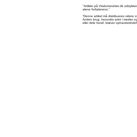
"Artikler på Visdomsnettet.dk udtrykk
alene forfatterens.”
”Denne artikel må distribueres videre o
Anden brug, herunder print i medier og 
eller dele heraf, kræver ophavsretindeh