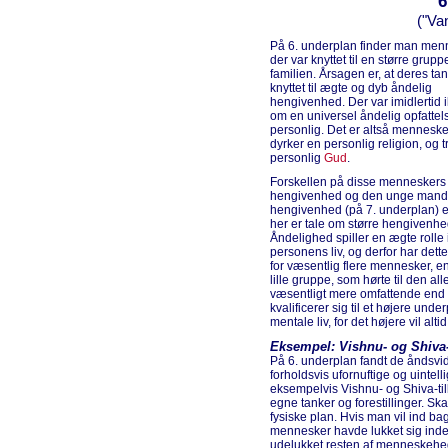
6
("Va
På 6. underplan finder man men
der var knyttet til en større grup
familien. Årsagen er, at deres tan
knyttet til ægte og dyb åndelig
hengivenhed. Der var imidlertid i
om en universel åndelig opfatte
personlig. Det er altså menneske
dyrker en personlig religion, og t
personlig
Gud
.
Forskellen på disse menneskers
hengivenhed og den unge mand
hengivenhed (på 7. underplan) er
her er tale om større hengivenhe
Åndelighed spiller en ægte rolle 
personens liv, og derfor har det
for væsentlig flere mennesker, e
lille gruppe, som hørte til den a
væsentligt mere omfattende end f
kvalificerer sig til et højere und
mentale liv, for det højere vil alti
Eksempel: Vishnu- og Shiva-
På 6. underplan fandt de åndsvi
forholdsvis ufornuftige og uintel
eksempelvis Vishnu- og Shiva-tilb
egne tanker og forestillinger. 
fysiske plan. Hvis man vil ind ba
mennesker havde lukket sig in
udelukket resten af menneskeh