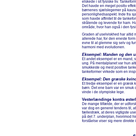
elskede i sit fysiske liv. Tankef
Det havde en meget positiv effekt
børnenes sjælslegemer på kausal
personlighedsaspekt. Inde fra s
som havde affinitet til de tanke
strålende og levende for ham. Han
område, hvor han også i den fysi
Graden af uselviskhed har altid 
allerede har, for den eneste for
evne til at glemme sig selv og
harmoni med evolutionen.
Eksempel: Manden og den un
Et andet eksempel er en mand, 
ung. På mentalplanet var hun al
smukkeste og mest positive tank
tankeformer virkede som en inspi
Eksempel: Den græske kvin
Et tredje eksempel er en græsk kvi
børn. Det ene barn var en smuk dr
vinde i de olympiske lege.
Vesterlændinge kontra øste
De mange tilfælde, der er udfors
var dog en generel tendens til, a
fællestræk, at deres vigtigste usel
på det 7. underplan, hvorimod hi
forståelse viser sig mere direkte i