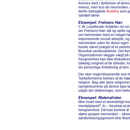
forenes med i dyrkelsen af dere
niveau, men kun de mennesker, d
derfor betragtede
Buddha
som gen
ophøjet lærer.
Eksempel: Frelsens Hær
C.W. Leadbeater fortæller om en
ser Frelsens Hær stå og spille o
om mennesker med en meget høj g
imponerende socialt arbejde, og 
mennesker uden for deres egen 
havde været præget af et uselvis
filosofisk verdensbillede. Det fr
Organisationen lægger vægt på
hengivenhed kan ikke diskutere
lykkelig omgivet af de billeder, h
sin personlige fortolkning af den.
Der sker noget tilsvarende som 
Tankeformerne belives af de høje
religion. Bag alle store religione
opmærksomme på denne type tank
udgår der strømninger, som beli
Eksempel: Materialisten
Men hvad med et almindeligt mate
mentalplanet? Jo – forudsat at de
hengivenhed. Det kan komme til 
større gruppe mennesker – eksemp
samfundsengagement eller filantr