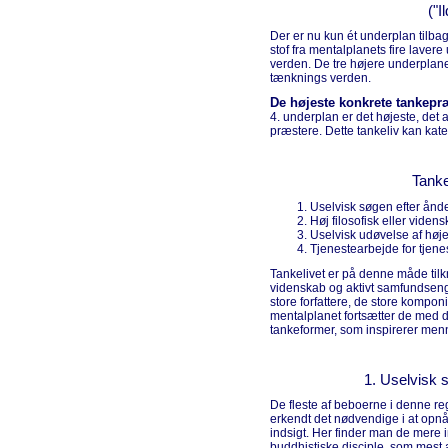
("I
Der er nu kun ét underplan tilba
stof fra mentalplanets fire lave
verden. De tre højere underplan
tænknings verden.
De højeste konkrete tankepr
4. underplan er det højeste, det
præstere. Dette tankeliv kan kate
Tanke
Uselvisk søgen efter åndel
Høj filosofisk eller viden
Uselvisk udøvelse af højer
Tjenestearbejde for tjene
Tankelivet er på denne måde tilkny
videnskab og aktivt samfundseng
store forfattere, de store kompon
mentalplanet fortsætter de med 
tankeformer, som inspirerer men
1. Uselvisk s
De fleste af beboerne i denne re
erkendt det nødvendige i at opn
indsigt. Her finder man de mere i
buddhistiske disciple, som mest a