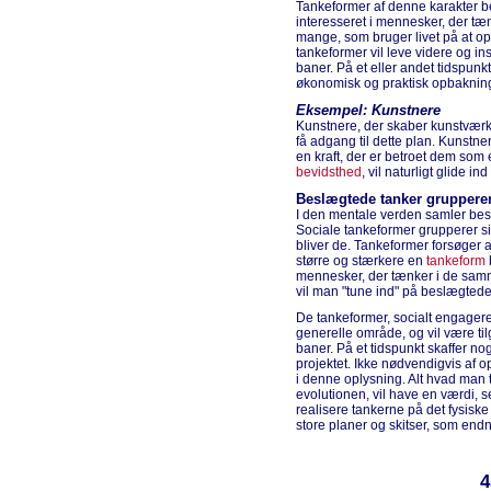
Tankeformer af denne karakter bel
interesseret i mennesker, der tæn
mange, som bruger livet på at op
tankeformer vil leve videre og i
baner. På et eller andet tidspunkt,
økonomisk og praktisk opbakning 
Eksempel: Kunstnere
Kunstnere, der skaber kunstværk
få adgang til dette plan. Kunstn
en kraft, der er betroet dem som
bevidsthed
, vil naturligt glide i
Beslægtede tanker grupperer
I den mentale verden samler bes
Sociale tankeformer grupperer si
bliver de. Tankeformer forsøger a
større og stærkere en
tankeform
mennesker, der tænker i de samm
vil man "tune ind" på beslægtede
De tankeformer, socialt engager
generelle område, og vil være ti
baner. På et tidspunkt skaffer no
projektet. Ikke nødvendigvis af 
i denne oplysning. Alt hvad man t
evolutionen, vil have en værdi, s
realisere tankerne på det fysisk
store planer og skitser, som endnu 
4