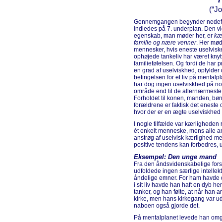
(“Jo
Gennemgangen begynder nedef
indledes på 7. underplan. Den vi
egenskab, man møder her, er
kær
familie og nære venner
. Her mø
mennesker, hvis eneste uselviske
ophøjede tankeliv har været knytte
familiefølelsen. Og fordi de har p
en grad af uselviskhed, opfylder
betingelsen for et liv på mentalp
har dog ingen uselviskhed på no
område end til de allernærmeste
Forholdet til konen, manden, bø
forældrene er faktisk det eneste
hvor der er en ægte uselviskhed t
I nogle tilfælde var kærligheden 
ét enkelt menneske, mens alle a
anstrøg af uselvisk kærlighed m
positive tendens kan forbedres, 
Eksempel: Den unge mand
Fra den åndsvidenskabelige for
udfoldede ingen særlige intellekt
åndelige emner. For ham havde 
i sit liv havde han haft en dyb he
tanker, og han følte, at når han 
kirke, men hans kirkegang var udt
naboen også gjorde det.
På mentalplanet levede han omgi