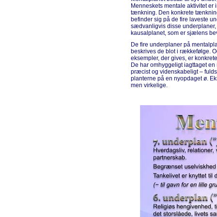
Menneskets mentale aktivitet er i
tænkning. Den konkrete tænkning 
befinder sig på de fire laveste u
sædvanligvis disse underplaner, 
kausalplanet, som er sjælens be
De fire underplaner på mentalpl
beskrives de blot i rækkefølge. 
eksempler, der gives, er konkrete
De har omhyggeligt iagttaget e
præcist og videnskabeligt – fulds
planterne på en nyopdaget ø. Eks
men virkelige.