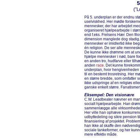
5
("L
På 5. underplan er der endnu stø
uselviskhed. Her mødte forskern
mennesker, der har arbejdet me
organiseret hjælpearbejde i stø
end f.eks. Frelsens Hær. Den filo
dimension manglede dog stadig.
mennesker er imidlertid ikke beg
én religion. De ser alle mennesk
De kunne ikke drømme om at un
hjælpe mennesker i nød, bare for
en anden tro, hudfarve eller tilhø
anden
race
. Det kunne forekomm
underplan, hvor hengivenheden e
til en bestemt trosretning. Her 
en større bredde, som omfatter s
ikke udspringe af en religiøs el
ganske enkelt større. Fanatismen
Eksempel: Den visionære
C.W. Leadbeater nævner en mand, 
socialt hjælpearbejde. Han drømt
sammenlægge alle virksomheder i
Her ville han ophæve konkurrenc
udbyttedeling og sikre pension ti
finansiering af projektet. Problem
han ikke at skaffe den nødvendig
sociale tankeformer, og her kun
mere effektiv måde.