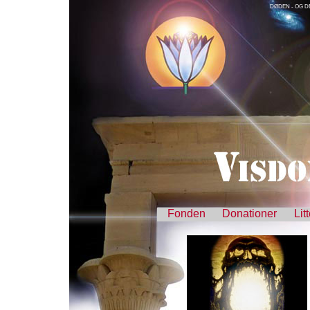
DØDEN - OG D
Fonden
Donationer
Lit