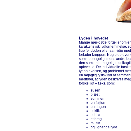
Lyden i hovedet
Mange nær-døde fortæller om e
karakteristisk lydfornemmelse, s
lige før døden eller samtidig med
forlader kroppen. Nogle oplever
som ubehagelig, mens andre bes
den som en behagelig musikagt
oplevelse. De individuelle forskel
lydoplevelsen, og problemet med
en nøjagtig fysisk lyd at sammen
medfører, at lyden beskrives meg
forskelligt – f.eks. som:
susen
blæst
summen
en fløjten
en ringen
et klik
et brøl
et brag
musik
og lignende lyde