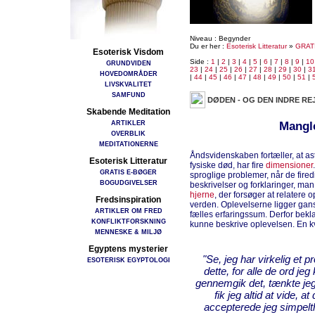
Niveau : Begynder
Du er her :
Esoterisk Litteratur
»
GRAT
Esoterisk Visdom
Side :
1
|
2
|
3
|
4
|
5
|
6
|
7
|
8
|
9
|
10
GRUNDVIDEN
23
|
24
|
25
|
26
|
27
|
28
|
29
|
30
|
3
HOVEDOMRÅDER
|
44
|
45
|
46
|
47
|
48
|
49
|
50
|
51
|
LIVSKVALITET
SAMFUND
DØDEN - OG DEN INDRE RE
Skabende Meditation
ARTIKLER
Mangl
OVERBLIK
MEDITATIONERNE
Åndsvidenskaben fortæller, at as
Esoterisk Litteratur
fysiske død, har fire
dimensioner
GRATIS E-BØGER
sproglige problemer, når de fired
BOGUDGIVELSER
beskrivelser og forklaringer, man
hjerne
, der forsøger at relatere 
Fredsinspiration
verden. Oplevelserne ligger gan
ARTIKLER OM FRED
fælles erfaringssum. Derfor bek
KONFLIKTFORSKNING
kunne beskrive oplevelsen. En k
MENNESKE & MILJØ
Egyptens mysterier
"Se, jeg har virkelig et p
ESOTERISK EGYPTOLOGI
dette, for alle de ord je
gennemgik det, tænkte jeg 
fik jeg altid at vide, 
accepterede jeg simpelth