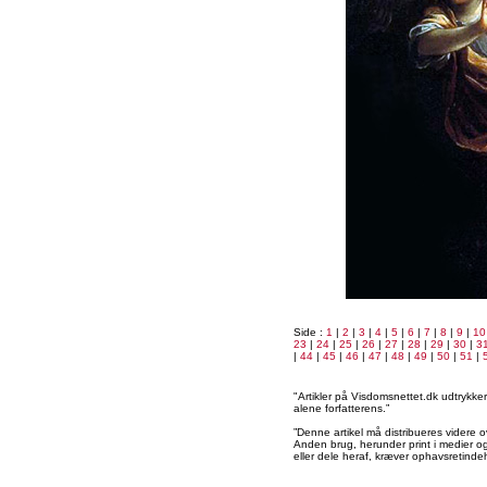
Side :
1
|
2
|
3
|
4
|
5
|
6
|
7
|
8
|
9
|
10
23
|
24
|
25
|
26
|
27
|
28
|
29
|
30
|
3
|
44
|
45
|
46
|
47
|
48
|
49
|
50
|
51
|
"Artikler på Visdomsnettet.dk udtrykk
alene forfatterens.”
”Denne artikel må distribueres videre o
Anden brug, herunder print i medier og 
eller dele heraf, kræver ophavsretindeh