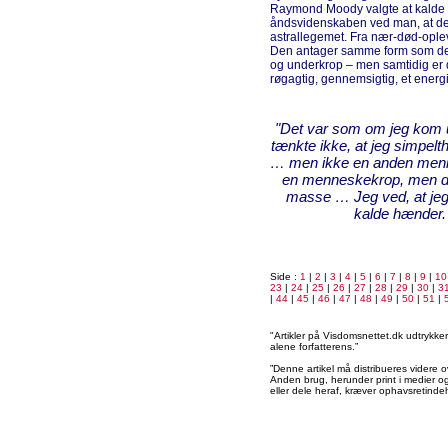
Raymond Moody valgte at kalde d
åndsvidenskaben ved man, at der
astrallegemet. Fra nær-død-ople
Den antager samme form som den
og underkrop – men samtidig er 
røgagtig, gennemsigtig, et energif
"Det var som om jeg kom ud
tænkte ikke, at jeg simpelt
… men ikke en anden menn
en menneskekrop, men det
masse … Jeg ved, at je
kalde hænder. 
Side :
1
|
2
|
3
|
4
|
5
|
6
|
7
|
8
|
9
|
10
23
|
24
|
25
|
26
|
27
|
28
|
29
|
30
|
3
|
44
|
45
|
46
|
47
|
48
|
49
|
50
|
51
|
"Artikler på Visdomsnettet.dk udtrykk
alene forfatterens.”
”Denne artikel må distribueres videre o
Anden brug, herunder print i medier og 
eller dele heraf, kræver ophavsretindeh