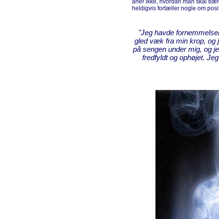
aner ikke, hvordan man skal bæ
heldigvis fortæller nogle om posit
"Jeg havde fornemmelsen
gled væk fra min krop, og 
på sengen under mig, og je
fredfyldt og ophøjet. Je