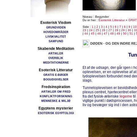
Niveau : Begynder
Du er her :
Esoterisk Litteratur
»
GRAT
Esoterisk Visdom
Side :
1
|
2
|
3
|
4
|
5
|
6
|
7
|
8
|
9
|
10
GRUNDVIDEN
23
|
24
|
25
|
26
|
27
|
28
|
29
|
30
|
3
HOVEDOMRÅDER
|
44
|
45
|
46
|
47
|
48
|
49
|
50
|
51
|
LIVSKVALITET
SAMFUND
DØDEN - OG DEN INDRE RE
Skabende Meditation
ARTIKLER
Tun
OVERBLIK
MEDITATIONERNE
Et af de udsagn, der går igen i 
Esoterisk Litteratur
oplevelsen, er en oplevelse af a
GRATIS E-BØGER
lydoplevelsen forbundet med den
BOGUDGIVELSER
slags.
Fredsinspiration
Tunneloplevelsen er bevidsthede
ARTIKLER OM FRED
plexus centret, hjertecentret el
fra det fysisk-æteriske
legeme
ti
KONFLIKTFORSKNING
vigtige punkt i dødsprocessen, h
MENNESKE & MILJØ
liv og bevæger sig ind i den astr
Egyptens mysterier
ESOTERISK EGYPTOLOGI