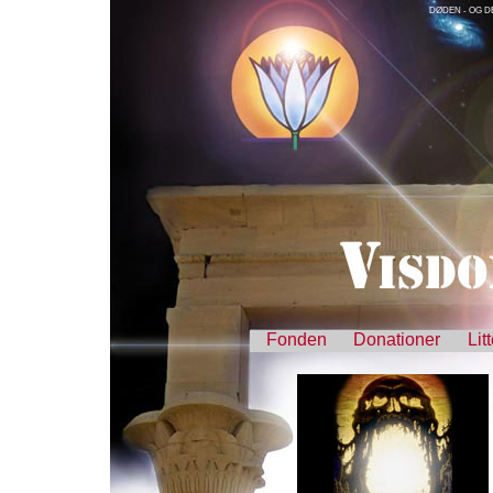
DØDEN - OG D
Fonden
Donationer
Lit