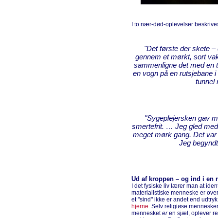
I to nær-død-oplevelser beskrive
"Det første der skete – d
gennem et mørkt, sort va
sammenligne det med en tun
en vogn på en rutsjebane i
tunnel 
"Sygeplejersken gav mi
smertefrit. … Jeg gled med
meget mørk gang. Det var 
Jeg begyndte
Ud af kroppen – og ind i en 
I det fysiske liv lærer man at ide
materialistiske menneske er overb
et "sind" ikke er andet end udtryk 
hjerne
. Selv religiøse mennesker
mennesket
er
en sjæl, oplever re