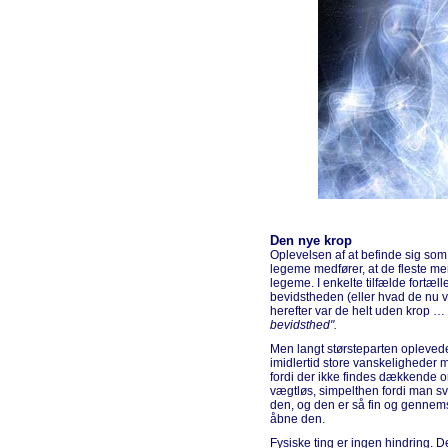
Den nye krop
Oplevelsen af at befinde sig som ti
legeme medfører, at de fleste men
legeme. I enkelte tilfælde fortæll
bevidstheden (eller hvad de nu va
herefter var de helt uden krop …
bevidsthed".
Men langt størsteparten oplevede
imidlertid store vanskeligheder 
fordi der ikke findes dækkende 
vægtløs, simpelthen fordi man sv
den, og den er så fin og gennem
åbne den.
Fysiske ting er ingen hindring. 