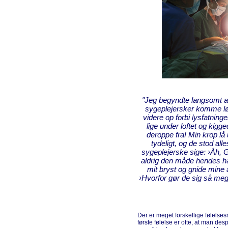
"Jeg begyndte langsomt at s
sygeplejersker komme l
videre op forbi lysfatni
lige under loftet og kig
deroppe fra! Min krop lå
tydeligt, og de stod a
sygeplejerske sige: ›Åh, 
aldrig den måde hendes h
mit bryst og gnide mine
›Hvorfor gør de sig så meg
Der er meget forskellige følels
første følelse er ofte, at man de