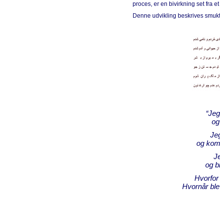
proces, er en bivirkning set fra e
Denne udvikling beskrives smukt
“Jeg
og
Jeg
og kom 
J
og b
Hvorfor 
Hvornår ble