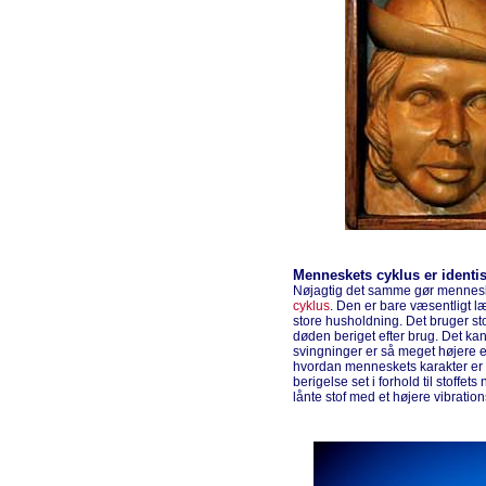
Menneskets cyklus er identi
Nøjagtig det samme gør mennesk
cyklus
. Den er bare væsentligt l
store husholdning. Det bruger stoff
døden beriget efter brug. Det kan
svingninger er så meget højere 
hvordan menneskets karakter er ko
berigelse set i forhold til stoffet
lånte stof med et højere vibratio