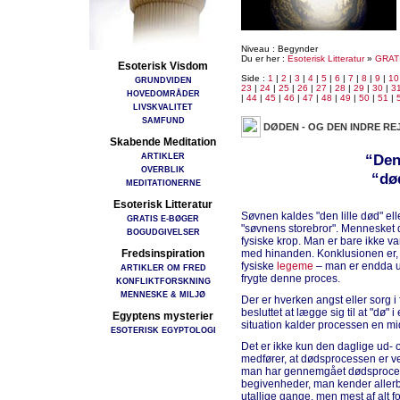
Niveau : Begynder
Du er her :
Esoterisk Litteratur
»
GRAT
Esoterisk Visdom
Side :
1
|
2
|
3
|
4
|
5
|
6
|
7
|
8
|
9
|
10
GRUNDVIDEN
23
|
24
|
25
|
26
|
27
|
28
|
29
|
30
|
3
HOVEDOMRÅDER
|
44
|
45
|
46
|
47
|
48
|
49
|
50
|
51
|
LIVSKVALITET
SAMFUND
DØDEN - OG DEN INDRE RE
Skabende Meditation
ARTIKLER
“Den 
OVERBLIK
“død
MEDITATIONERNE
Esoterisk Litteratur
Søvnen kaldes "den lille død" ell
GRATIS E-BØGER
"søvnens storebror". Mennesket dø
BOGUDGIVELSER
fysiske krop. Man er bare ikke va
Fredsinspiration
med hinanden. Konklusionen er, a
fysiske
legeme
– man er endda utr
ARTIKLER OM FRED
frygte denne proces.
KONFLIKTFORSKNING
MENNESKE & MILJØ
Der er hverken angst eller sorg i
besluttet at lægge sig til at "dø"
Egyptens mysterier
situation kalder processen en mi
ESOTERISK EGYPTOLOGI
Det er ikke kun den daglige ud- o
medfører, at dødsprocessen er ve
man har gennemgået dødsprocess
begivenheder, man kender allerb
utallige gange, men mest af alt f