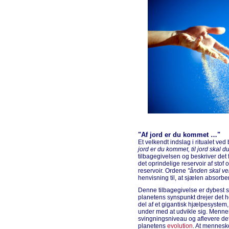
"Af jord er du kommet …"
Et velkendt indslag i ritualet ve
jord er du kommet, til jord skal du
tilbagegivelsen og beskriver det
det oprindelige reservoir af stof
reservoir. Ordene
"ånden skal ven
henvisning til, at sjælen absorbe
Denne tilbagegivelse er dybest s
planetens synspunkt drejer det 
del af et gigantisk hjælpesystem
under med at udvikle sig. Mennes
svingningsniveau og aflevere det
planetens
evolution
. At mennesk