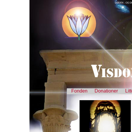
DØDEN - OG D
Fonden
Donationer
Lit