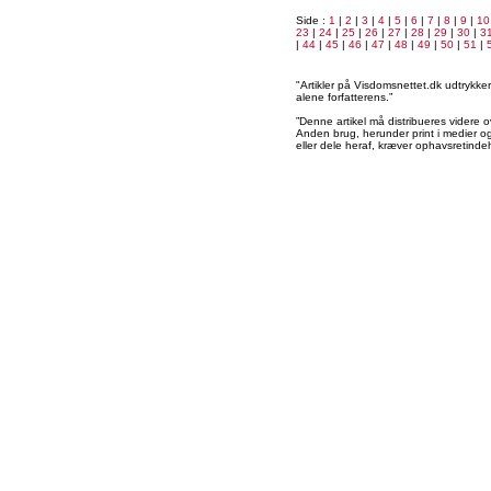
Side :
1
|
2
|
3
|
4
|
5
|
6
|
7
|
8
|
9
|
10
23
|
24
|
25
|
26
|
27
|
28
|
29
|
30
|
3
|
44
|
45
|
46
|
47
|
48
|
49
|
50
|
51
|
"Artikler på Visdomsnettet.dk udtrykk
alene forfatterens.”
”Denne artikel må distribueres videre o
Anden brug, herunder print i medier og 
eller dele heraf, kræver ophavsretindeh