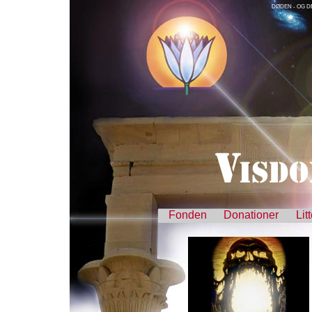
DØDEN - OG D
Fonden
Donationer
Lit