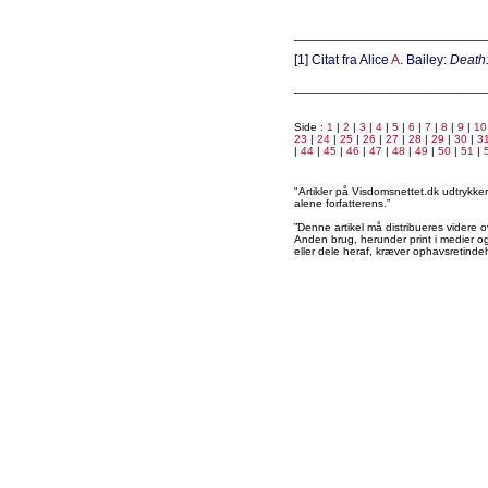
_________________________
[1] Citat fra Alice
A
. Bailey:
Death
_________________________
Side :
1
|
2
|
3
|
4
|
5
|
6
|
7
|
8
|
9
|
10
23
|
24
|
25
|
26
|
27
|
28
|
29
|
30
|
3
|
44
|
45
|
46
|
47
|
48
|
49
|
50
|
51
|
"Artikler på Visdomsnettet.dk udtrykk
alene forfatterens.”
”Denne artikel må distribueres videre o
Anden brug, herunder print i medier og 
eller dele heraf, kræver ophavsretindeh