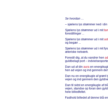
Se hvordan …
– sjælens lys strømmer ned i din
Sjælens lys strømmer ud i mit
ta
forestillinger ...
Sjælens lys strømmer ud i mit
as
og begær ...
Sjælens lys strømmer ud i mit fy
æteriske netværk.
Forestil dig, at du vandrer hen
a
guldbelagt port – indvielsesporte
Dan ud af din
aura
en energikugle
hen ad vejen og ind gennem den
Dan nu en energikugle af grønt l
vejen og ind gennem den gyldne 
Dan til sidst en energikugle af b
vejen, standse op foran den gyld
hele billedfeltet.
Fasthold billedet af denne blå en