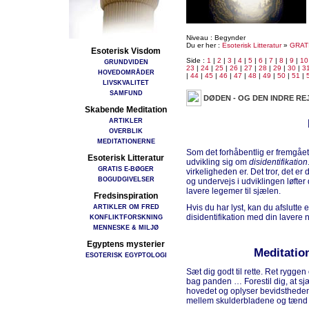
Niveau : Begynder
Du er her :
Esoterisk Litteratur
»
GRAT
Esoterisk Visdom
Side :
1
|
2
|
3
|
4
|
5
|
6
|
7
|
8
|
9
|
10
GRUNDVIDEN
23
|
24
|
25
|
26
|
27
|
28
|
29
|
30
|
3
HOVEDOMRÅDER
|
44
|
45
|
46
|
47
|
48
|
49
|
50
|
51
|
LIVSKVALITET
SAMFUND
DØDEN - OG DEN INDRE RE
Skabende Meditation
ARTIKLER
OVERBLIK
MEDITATIONERNE
Som det forhåbentlig er fremgå
Esoterisk Litteratur
udvikling sig om
disidentifikation
GRATIS E-BØGER
virkeligheden er. Det tror, det er 
BOGUDGIVELSER
og undervejs i udviklingen løfter
lavere legemer til sjælen.
Fredsinspiration
ARTIKLER OM FRED
Hvis du har lyst, kan du afslutt
disidentifikation med din lavere 
KONFLIKTFORSKNING
MENNESKE & MILJØ
Egyptens mysterier
Meditation
ESOTERISK EGYPTOLOGI
Sæt dig godt til rette. Ret rygge
bag panden … Forestil dig, at s
hovedet og oplyser bevidstheden
mellem skulderbladene og tænd sj