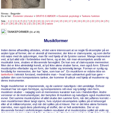
Niveau : Begynder
Du er her :
Esoterisk Litteratur
»
GRATIS E-BØGER
»
Esoterisk psykologi
»
Tankens funktion
Side :
1
|
2
|
3
|
4
|
5
|
6
|
7
|
8
|
9
|
10
|
11
|
12
|
13
|
14
|
15
|
16
|
17
|
18
|
19
|
20
|
21
|
22
|
23
|
24
|
25
|
26
|
27
|
28
|
29
|
30
|
31
|
32
|
33
|
34
|
35
|
næste
TANKEFORMER
(31 af 35)
Musikformer
Inden denne afhandling afsluttes, vil det være interessant at se nogle få eksempler på en
anden type af former, der er ukendt af mennesker, der ikke er clairvoyante, og som derfor
må nøjes med de oplysninger, man får ved hjælp af de fysiske sanser. Mange mennesker
ved, at lyd altid står i forbindelse med farve, og at der, når man eksempelvis anslår en
musikalsk tone, skabes et tilsvarende farveglimt. De kan ses af clairvoyante mennesker.
Men det er ikke almindeligt kendt, at lyd ikke alene skaber farve, men også
form
. Ethvert
musikstykke efterlader sig en form, der holder sig temmelig længe. Formen er synlig og
forståelig for mennesker, der har "øjne, som kan se". En musikform er måske ikke en
tankeform
i teknisk forstand, medmindre man – hvad man udmærket godt kan gøre –
opfatter den som komponistens tanker, der kommer til udtryk ved hjælp af musikerne og
deres instrumenter.
Nogle musikformer er imponerende, og de varierer naturligvis i det uendelige. Enhver
musikart har sin egen formtype, og komponistens stil viser sig tydeligt i den form,
musikken skaber – nøjagtig som et menneskes karakter kan ses i håndskriften. Andre
versioner er de instrumenttyper, der benyttes til musikken og naturligvis også musikernes
evner. Det samme musikstykke vil altid skabe den samme form, når det udføres korrekt −
men musikformen bliver langt større, hvis stykket eksempelvis spilles på et kirkeorgel
eller af et militærorkester, end når det spilles på et klaver. Her er det ikke alene formens
størrelse, men også dens påvirkning af stoffet, der er helt anderledes. Der er en
tilsvarende forskel i stofvirkningen mellem resultatet af et musikstykke spillet på violin og