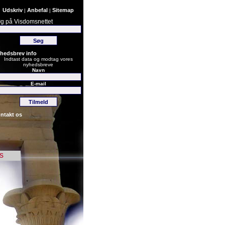
Udskriv
Anbefal
Sitemap
|
|
g på Visdomsnettet
hedsbrev info
Indtast data og modtag vores
nyhedsbreve
Navn
E-mail
ntakt os
s