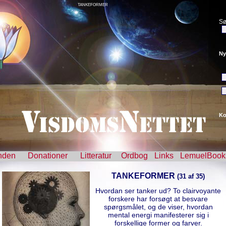
TANKEFORMER
Sø
Ny
Ko
nden
Donationer
Litteratur
Ordbog
Links
LemuelBook
TANKEFORMER
(31 af 35)
Hvordan ser tanker ud? To clairvoyante
forskere har forsøgt at besvare
spørgsmålet, og de viser, hvordan
mental energi manifesterer sig i
forskellige former og farver.