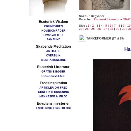
Niveau : Begynder
Du er her :
Esoterisk Litteratur
»
GRAT
Esoterisk Visdom
Side :
1
|
2
|
3
|
4
|
5
|
6
|
7
|
8
|
9
|
10
GRUNDVIDEN
23
|
24
|
25
|
26
|
27
|
28
|
29
|
30
|
3
HOVEDOMRÅDER
LIVSKVALITET
TANKEFORMER
(17 af 35)
SAMFUND
Skabende Meditation
Ha
ARTIKLER
OVERBLIK
MEDITATIONERNE
Esoterisk Litteratur
GRATIS E-BØGER
BOGUDGIVELSER
Fredsinspiration
ARTIKLER OM FRED
KONFLIKTFORSKNING
MENNESKE & MILJØ
Egyptens mysterier
ESOTERISK EGYPTOLOGI