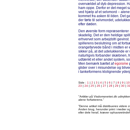
overvældet af dyb depression. Ha
ham oppe. Derfor er det meget sand
ved hjælp af et selvmord – alene 
kommet fra asken til ilden. Det 
der førte til selvmordet, udelukk
efter døden.
Den øverste form repræsenterer 
skadelig. Det er den heldige spil
erhvervet som arbejdsfri gevinst
spillerens beslutning om at fort
orangefarvede bånd i midten er et
sikker på, at det udelukkende er 
naturligvis forbander skæbnen, h
udtænkt et eller andet system, so
Men bemærk bæltet af
egoisme
p
glider over i misundelse og bliver
i tankeformens klolignende yder
Side :
1
|
2
|
3
|
4
|
5
|
6
|
7
|
8
|
9
|
10
23
|
24
|
25
|
26
|
27
|
28
|
29
|
30
|
3
"Artikler på Visdomsnettet.dk udtrykk
alene forfatterens.”
”Denne artikel må distribueres videre o
Anden brug, herunder print i medier og 
eller dele heraf, kræver ophavsretindeh