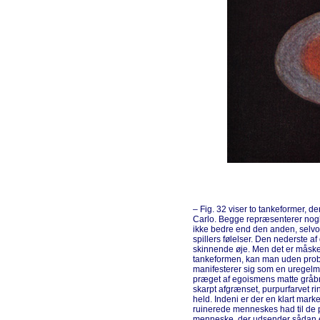
– Fig. 32 viser to tankeformer, der
Carlo. Begge repræsenterer nog
ikke bedre end den anden, selvom
spillers følelser. Den nederste a
skinnende øje. Men det er måske 
tankeformen, kan man uden probl
manifesterer sig som en uregelmæ
præget af egoismens matte gråbr
skarpt afgrænset, purpurfarvet r
held. Indeni er der en klart marker
ruinerede menneskes had til de 
menneske, der udsender sådan