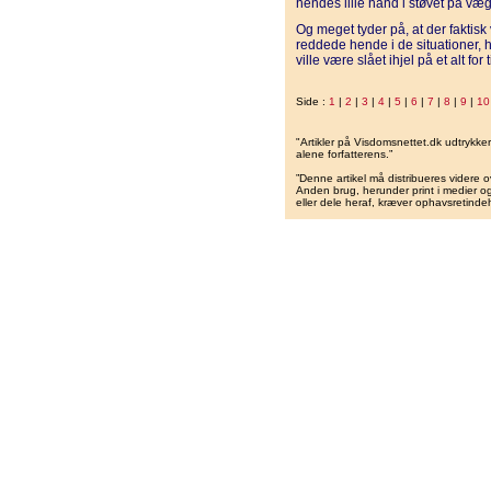
hendes lille hånd i støvet på væ
Og meget tyder på, at der faktisk
reddede hende i de situationer, h
ville være slået ihjel på et alt for 
Side :
1
|
2
|
3
|
4
|
5
|
6
|
7
|
8
|
9
|
10
"Artikler på Visdomsnettet.dk udtrykk
alene forfatterens.”
”Denne artikel må distribueres videre o
Anden brug, herunder print i medier og 
eller dele heraf, kræver ophavsretindeh