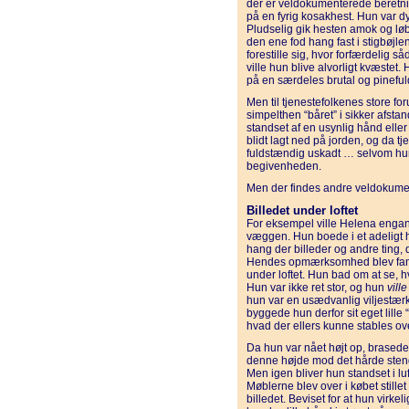
der er veldokumenterede beretni
på en fyrig kosakhest. Hun var dyg
Pludselig gik hesten amok og løb
den ene fod hang fast i stigbøj
forestille sig, hvor forfærdelig s
ville hun blive alvorligt kvæstet.
på en særdeles brutal og pinefu
Men til tjenestefolkenes store f
simpelthen “båret” i sikker afstan
standset af en usynlig hånd eller
blidt lagt ned på jorden, og da t
fuldstændig uskadt … selvom hun
begivenheden.
Men der findes andre veldokume
Billedet under loftet
For eksempel ville Helena engang
væggen. Hun boede i et adeligt
hang der billeder og andre ting, 
Hendes opmærksomhed blev fanget
under loftet. Hun bad om at se, 
Hun var ikke ret stor, og hun
ville
hun var en usædvanlig viljestærk
byggede hun derfor sit eget lille
hvad der ellers kunne stables o
Da hun var nået højt op, brasede
denne højde mod det hårde stengu
Men igen bliver hun standset i luf
Møblerne blev over i købet stillet
billedet. Beviset for at hun virkel