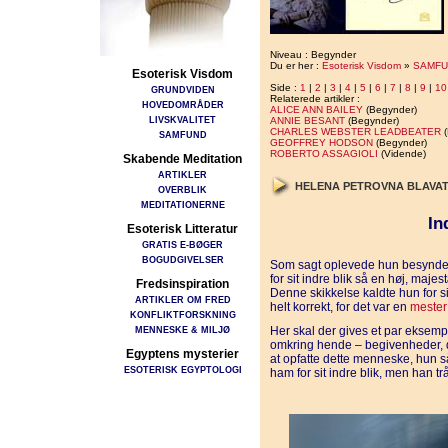
Niveau : Begynder
Du er her :
Esoterisk Visdom
»
SAMFU
Esoterisk Visdom
Side :
1
|
2
|
3
|
4
|
5
|
6
|
7
|
8
|
9
|
10
GRUNDVIDEN
Relaterede artikler :
HOVEDOMRÅDER
ALICE ANN BAILEY
(Begynder)
LIVSKVALITET
ANNIE BESANT
(Begynder)
CHARLES WEBSTER LEADBEATER
(
SAMFUND
GEOFFREY HODSON
(Begynder)
ROBERTO ASSAGIOLI
(Vidende)
Skabende Meditation
ARTIKLER
HELENA PETROVNA BLAVA
OVERBLIK
MEDITATIONERNE
In
Esoterisk Litteratur
GRATIS E-BØGER
BOGUDGIVELSER
Som sagt oplevede hun besynderli
for sit indre blik så en høj, maj
Fredsinspiration
Denne skikkelse kaldte hun for sin
ARTIKLER OM FRED
helt korrekt, for det var en
mester
KONFLIKTFORSKNING
MENNESKE & MILJØ
Her skal der gives et par eksem
omkring hende – begivenheder, der
Egyptens mysterier
at opfatte dette menneske, hun så
ESOTERISK EGYPTOLOGI
ham for sit indre blik, men han trå