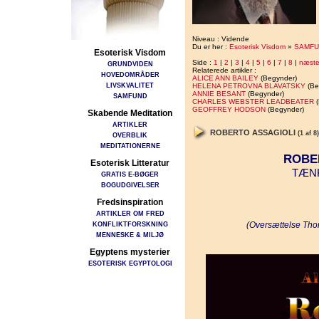
Niveau : Vidende
Du er her :
Esoterisk Visdom
»
SAMFU
Esoterisk Visdom
Side :
1
|
2
|
3
|
4
|
5
|
6
|
7
|
8
|
næst
GRUNDVIDEN
Relaterede artikler :
HOVEDOMRÅDER
ALICE ANN BAILEY
(Begynder)
LIVSKVALITET
HELENA PETROVNA BLAVATSKY
(Be
ANNIE BESANT
(Begynder)
SAMFUND
CHARLES WEBSTER LEADBEATER
(
GEOFFREY HODSON
(Begynder)
Skabende Meditation
ARTIKLER
ROBERTO ASSAGIOLI
(1 af 8)
OVERBLIK
MEDITATIONERNE
ROBE
Esoterisk Litteratur
TÆN
GRATIS E-BØGER
BOGUDGIVELSER
Fredsinspiration
ARTIKLER OM FRED
KONFLIKTFORSKNING
(Oversættelse Tho
MENNESKE & MILJØ
Egyptens mysterier
ESOTERISK EGYPTOLOGI