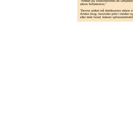
"Artikler på Visdomsnettet.dk udtrykk
alene forfatterens.”
”Denne artikel må distribueres videre o
Anden brug, herunder print i medier og 
eller dele heraf, kræver ophavsretindeh