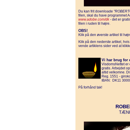
Du kan frit downloade
"ROBERTO
filen, skal du have programmet 
www.adobe.com/dk
- det er grat
filen i ruden til højre.
OBS!
Klik på den øverste artikel til hø
Klik på den nederste artikel, hvi
vende artiklens sider ved at klik
Vi har brug for 
VisdomsNettet er e
gratis. Arbejdet o
altid velkomne. D
Reg. 1551 - giro
IBAN: DK11 3000
På forhånd tak!
ROBE
TÆN