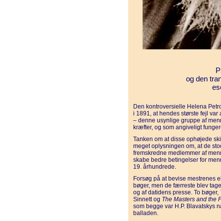
P
og den tra
es
Den kontroversielle Helena Petr
i 1891, at hendes største fejl va
– denne usynlige gruppe af menne
kræfter, og som angiveligt fung
Tanken om at disse ophøjede ski
meget oplysningen om, at de sto
fremskredne medlemmer af menne
skabe bedre betingelser for menn
19. århundrede.
Forsøg på at bevise mestrenes eks
bøger, men de færreste blev taget
og af datidens presse. To bøger,
Sinnett og
The Masters and the P
som begge var H.P. Blavatskys n
balladen.