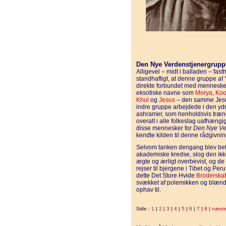
Den Nye Verdenstjenergrupp
Alligevel – midt i balladen – fas
standhaftigt, at denne gruppe af “
direkte forbundet med mennesket
eksotiske navne som
Morya
,
Koo
Khul
og
Jesus
– den samme Jesus
indre gruppe arbejdede i den ydre
ashramer, som henholdsvis træn
overalt i alle folkeslag uafhængi
disse mennesker for
Den Nye Ve
kendte kilden til denne rådgivni
Selvom tanken dengang blev betrag
akademiske kredse, slog den ikk
ægte og ærligt overbevist, og d
rejser til bjergene i Tibet og P
dette Det Store Hvide
Broderska
svækket af polemikken og blænd
ophav til.
Side :
1
|
2
|
3
|
4
|
5
|
6
|
7
|
8
|
næst