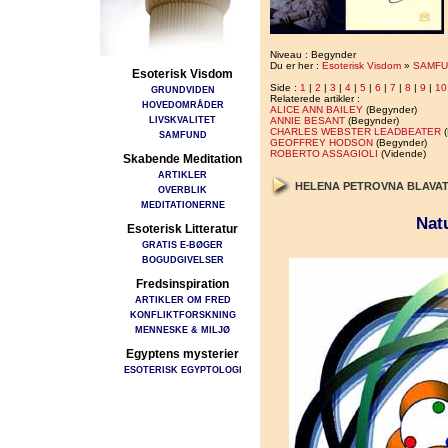
Niveau : Begynder
Du er her :
Esoterisk Visdom
»
SAMFU
Esoterisk Visdom
Side :
1
|
2
|
3
|
4
|
5
|
6
|
7
|
8
|
9
|
10
GRUNDVIDEN
Relaterede artikler :
HOVEDOMRÅDER
ALICE ANN BAILEY
(Begynder)
LIVSKVALITET
ANNIE BESANT
(Begynder)
CHARLES WEBSTER LEADBEATER
(
SAMFUND
GEOFFREY HODSON
(Begynder)
ROBERTO ASSAGIOLI
(Vidende)
Skabende Meditation
ARTIKLER
HELENA PETROVNA BLAVA
OVERBLIK
MEDITATIONERNE
Nat
Esoterisk Litteratur
GRATIS E-BØGER
BOGUDGIVELSER
Fredsinspiration
ARTIKLER OM FRED
KONFLIKTFORSKNING
MENNESKE & MILJØ
Egyptens mysterier
ESOTERISK EGYPTOLOGI