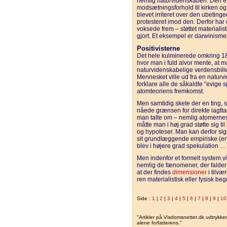
nemlig
naturvidenskaben
. Den e
modsætningsforhold til kirken og
blevet irriteret over den ubeting
protesteret imod den. Derfor har
voksede frem – støttet materialist
gjort. Et eksempel er darwinisme
Positivisterne
Det hele kulminerede omkring 18
hvor man i fuld alvor mente, at 
naturvidenskabelige verdensbillede
Mennesket ville ud fra en naturvi
forklare alle de såkaldte “evige 
atomteoriens fremkomst.
Men samtidig skete der en ting, s
nåede grænsen for direkte iagtt
man talte om – nemlig atomernes
måtte man i høj grad støtte sig ti
og hypoteser. Man kan derfor sig
sit grundlæggende empiriske (e
blev i højere grad spekulation … 
Men indenfor et formelt system vi
nemlig de fænomener, der falder
at der findes
dimensioner
i tilvæ
ren materialistisk eller fysisk b
Side :
1
|
2
|
3
|
4
|
5
|
6
|
7
|
8
|
9
|
10
"Artikler på Visdomsnettet.dk udtrykk
alene forfatterens.”