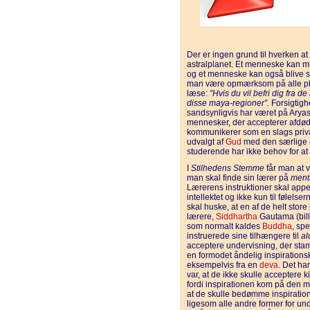
Der er ingen grund til hverken a
astralplanet. Et menneske kan mi
og et menneske kan også blive sn
man være opmærksom på alle pl
læse:
”Hvis du vil befri dig fra 
disse maya-regioner”.
Forsigtigh
sandsynligvis har været på Aryas
mennesker, der accepterer afdø
kommunikerer som en slags priv
udvalgt af
Gud
med den særlige o
studerende har ikke behov for at
I
Stilhedens Stemme
får man at v
man skal finde sin lærer på
ment
Lærerens instruktioner skal appel
intellektet og ikke kun til følelse
skal huske, at en af ​​de helt store
lærere,
Siddhartha
Gautama (bille
som normalt kaldes
Buddha
, spe
instruerede sine tilhængere til
al
acceptere undervisning, der sta
en formodet åndelig inspirations
eksempelvis fra en
deva
. Det ha
var, at de ikke skulle acceptere k
fordi inspirationen kom på den 
at de skulle bedømme inspiratio
ligesom alle andre former for un