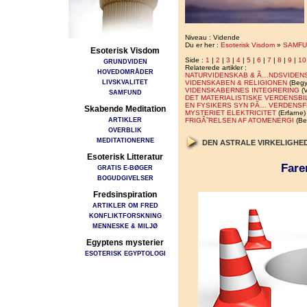
Niveau : Vidende
Du er her :
Esoterisk Visdom
»
SAMFU
Esoterisk Visdom
Side :
1
|
2
|
3
|
4
|
5
|
6
|
7
|
8
|
9
|
10
GRUNDVIDEN
Relaterede artikler :
HOVEDOMRÅDER
NATURVIDENSKAB & Ã…NDSVIDEN
LIVSKVALITET
VIDENSKABEN & RELIGIONEN
(Begy
VIDENSKABERNES INTEGRERING
(V
SAMFUND
DET MATERIALISTISKE VERDENSBI
EN FYSIKERS SYN PÃ… VERDENS
Skabende Meditation
MYSTERIET ELEKTRICITET
(Erfarne)
ARTIKLER
FRIGÃ˜RELSEN AF ATOMENERGI
(Be
OVERBLIK
MEDITATIONERNE
DEN ASTRALE VIRKELIGHE
Esoterisk Litteratur
Fare
GRATIS E-BØGER
BOGUDGIVELSER
Fredsinspiration
ARTIKLER OM FRED
KONFLIKTFORSKNING
MENNESKE & MILJØ
Egyptens mysterier
ESOTERISK EGYPTOLOGI