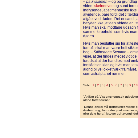
–
på kvaliteten
– og på grundlag
viden,
skelneevne
og sund fornuf
indlysende, at et menneske ikke 
alvidende, bare fordi det tilfældig
afgået ved døden. Det er sandt,
betyder ikke, at den afdøde er i s
Hvis man skal modtage udsagn f
samme forbehold, som hvis man f
døden.
Hvis man beslutter sig for at te
fornuft, skal man være helt sikke
bog –
Stilhedens Stemme
– omta
viser, at der findes meget vigti
forudsat at der handles med omta
forståelsen klar, og hvis man te
aldrig blive lokket væk fra ​​måle
som astralplanet rummer.
Side :
1
|
2
|
3
|
4
|
5
|
6
|
7
|
8
|
9
|
10
"Artikler på Visdomsnettet.dk udtrykk
alene forfatterens.”
”Denne artikel må distribueres videre o
Anden brug, herunder print i medier og 
eller dele heraf, kræver ophavsretindeh