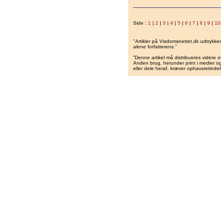
_________________________
Side :
1
|
2
|
3
|
4
|
5
|
6
|
7
|
8
|
9
|
10
"Artikler på Visdomsnettet.dk udtrykk
alene forfatterens.”
”Denne artikel må distribueres videre o
Anden brug, herunder print i medier og 
eller dele heraf, kræver ophavsretindeh