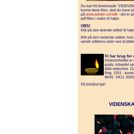
Du kan frit downloade
"VIDENSK
kunne læse filen, skal du have 
på
www.adobe.com/dk
- det er g
pdf-filen i ruden til højre.
OBS!
Klik på den øverste artikel til hø
Klik på den nederste artikel, hvi
vende artiklens sider ved at klik
Vi har brug for 
VisdomsNettet er e
gratis. Arbejdet o
altid velkomne. D
Reg. 1551 - kont
IBAN: DK11 3000
På forhånd tak!
VIDENSKA