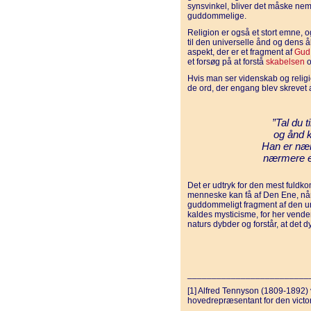
synsvinkel, bliver det måske nemm
guddommelige.
Religion er også et stort emne, og
til den universelle ånd og dens
aspekt, der er et fragment af
Gud
et forsøg på at forstå
skabelsen
o
Hvis man ser videnskab og religio
de ord, der engang blev skrevet a
”Tal du t
og ånd 
Han er næ
nærmere e
Det er udtryk for den mest ful
menneske kan få af Den Ene, når
guddommeligt fragment af den un
kaldes mysticisme, for her ven
naturs dybder og forstår, at det d
_________________________
[1] Alfred Tennyson (1809-1892) 
hovedrepræsentant for den victo