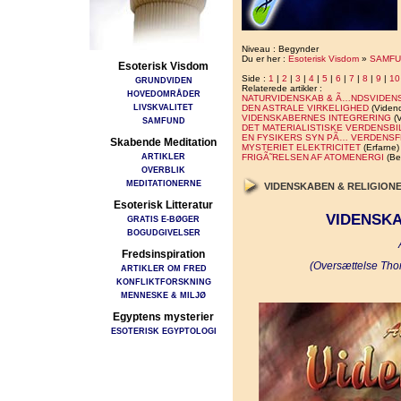
Niveau : Begynder
Du er her :
Esoterisk Visdom
»
SAMFU
Esoterisk Visdom
Side :
1
|
2
|
3
|
4
|
5
|
6
|
7
|
8
|
9
|
10
GRUNDVIDEN
Relaterede artikler :
HOVEDOMRÅDER
NATURVIDENSKAB & Ã…NDSVIDEN
LIVSKVALITET
DEN ASTRALE VIRKELIGHED
(Viden
VIDENSKABERNES INTEGRERING
(V
SAMFUND
DET MATERIALISTISKE VERDENSBI
EN FYSIKERS SYN PÃ… VERDENS
Skabende Meditation
MYSTERIET ELEKTRICITET
(Erfarne)
ARTIKLER
FRIGÃ˜RELSEN AF ATOMENERGI
(Be
OVERBLIK
MEDITATIONERNE
VIDENSKABEN & RELIGION
Esoterisk Litteratur
VIDENSKA
GRATIS E-BØGER
BOGUDGIVELSER
Fredsinspiration
(Oversættelse Tho
ARTIKLER OM FRED
KONFLIKTFORSKNING
MENNESKE & MILJØ
Egyptens mysterier
ESOTERISK EGYPTOLOGI