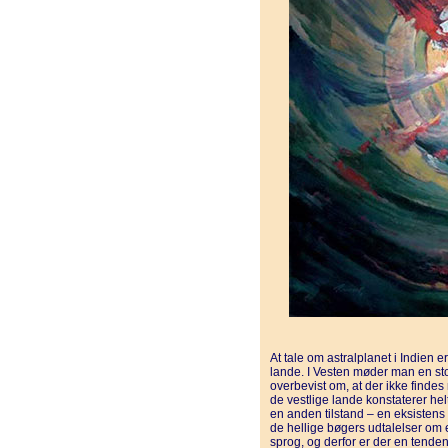
At tale om astralplanet i Indien 
lande. I Vesten møder man en sto
overbevist om, at der ikke findes
de vestlige lande konstaterer helt
en anden tilstand – en eksisten
de hellige bøgers udtalelser om 
sprog, og derfor er der en tende