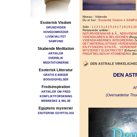
Niveau : Vidende
Du er her :
Esoterisk Visdom
»
SAMFU
Esoterisk Visdom
Side :
1
|
2
|
3
|
4
|
5
|
6
|
7
|
8
|
9
|
10
GRUNDVIDEN
Relaterede artikler :
HOVEDOMRÅDER
NATURVIDENSKAB & Ã…NDSVIDEN
LIVSKVALITET
VIDENSKABEN & RELIGIONEN
(Begy
VIDENSKABERNES INTEGRERING
(V
SAMFUND
DET MATERIALISTISKE VERDENSBI
EN FYSIKERS SYN PÃ… VERDENS
Skabende Meditation
MYSTERIET ELEKTRICITET
(Erfarne)
ARTIKLER
FRIGÃ˜RELSEN AF ATOMENERGI
(Be
OVERBLIK
MEDITATIONERNE
DEN ASTRALE VIRKELIGHE
Esoterisk Litteratur
DEN AST
GRATIS E-BØGER
BOGUDGIVELSER
Fredsinspiration
Af
ARTIKLER OM FRED
(Oversættelse Tho
KONFLIKTFORSKNING
MENNESKE & MILJØ
Egyptens mysterier
ESOTERISK EGYPTOLOGI