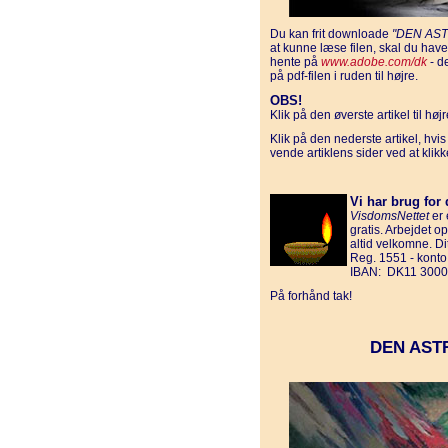
Du kan frit downloade
"DEN AS
at kunne læse filen, skal du ha
hente på
www.adobe.com/dk
- d
på pdf-filen i ruden til højre.
OBS!
Klik på den øverste artikel til hø
Klik på den nederste artikel, hvi
vende artiklens sider ved at klik
Vi har brug for 
VisdomsNettet
er 
gratis. Arbejdet o
altid velkomne. D
Reg. 1551 - kont
IBAN: DK11 3000
På forhånd tak!
DEN AST