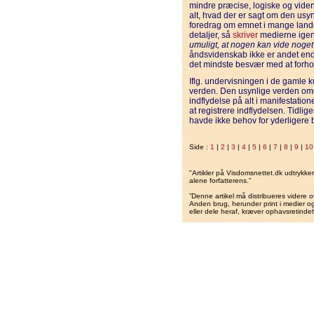
mindre præcise, logiske og videns
alt, hvad der er sagt om den usy
foredrag om emnet i mange lande,
detaljer, så
skriver
medierne igen
umuligt, at nogen kan vide noget o
åndsvidenskab ikke er andet end 
det mindste besvær med at forhol
Iflg. undervisningen i de gamle k
verden. Den usynlige verden om
indflydelse på alt i manifestation
at registrere indflydelsen. Tidlig
havde ikke behov for yderligere 
Side :
1
|
2
|
3
|
4
|
5
|
6
|
7
|
8
|
9
|
10
"Artikler på Visdomsnettet.dk udtrykk
alene forfatterens.”
”Denne artikel må distribueres videre o
Anden brug, herunder print i medier og 
eller dele heraf, kræver ophavsretindeh