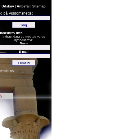
Udskriv
Anbefal
Sitemap
|
|
g på Visdomsnettet
hedsbrev info
Indtast data og modtag vores
nyhedsbreve
Navn
E-mail
ntakt os
s