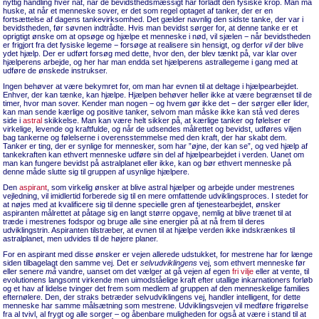
nyttig handling hver nat, når de bevidsthedsmæssigt har forladt den fysiske krop. Man må
huske, at når et menneske sover, er det som regel optaget af tanker, der er en
fortsættelse af dagens tankevirksomhed. Det gælder navnlig den sidste tanke, der var i
bevidstheden, før søvnen indtrådte. Hvis man bevidst sørger for, at denne tanke er et
oprigtigt ønske om at opsøge og hjælpe et menneske i nød, vil sjælen − når bevidstheden
er frigjort fra det fysiske legeme − forsøge at realisere sin hensigt, og derfor
vil
der blive
ydet hjælp. Der er udført forsøg med dette, hvor den, der blev tænkt på, var klar over
hjælperens arbejde, og her har man endda set hjælperens astrallegeme i gang med at
udføre de ønskede instrukser.
Ingen behøver at være bekymret for, om man har evnen til at deltage i hjælpearbejdet.
Enhver, der kan tænke, kan hjælpe. Hjælpen behøver heller ikke at være begrænset til de
timer, hvor man sover. Kender man nogen − og hvem gør ikke det − der sørger eller lider,
kan man sende kærlige og positive tanker, selvom man måske ikke kan stå ved deres
side i
astral
skikkelse. Man kan være helt sikker på, at kærlige tanker og følelser er
virkelige, levende og kraftfulde, og når de udsendes målrettet og bevidst, udføres viljen
bag tankerne og følelserne i overensstemmelse med den kraft, der har skabt dem.
Tanker er ting, der er synlige for mennesker, som har ”øjne, der kan se”, og ved hjælp af
tankekraften kan ethvert menneske udføre sin del af hjælpearbejdet i verden. Uanet om
man kan fungere bevidst på astralplanet eller ikke, kan og bør ethvert menneske på
denne måde slutte sig til gruppen af usynlige hjælpere.
Den
aspirant
, som virkelig ønsker at blive astral hjælper og arbejde under mestrenes
vejledning, vil imidlertid forberede sig til en mere omfattende udviklingsproces. I stedet for
at nøjes med at kvalificere sig til denne specielle gren af tjenestearbejdet, ønsker
aspiranten målrettet at påtage sig en langt større opgave, nemlig at blive trænet til at
træde i mestrenes fodspor og bruge alle sine energier på at nå frem til deres
udviklingstrin. Aspiranten tilstræber, at evnen til at hjælpe verden ikke indskrænkes til
astralplanet, men udvides til de højere planer.
For en aspirant med disse ønsker er vejen allerede udstukket, for mestrene har for længe
siden tilbagelagt den samme vej. Det er
selvudviklingens
vej, som ethvert menneske før
eller senere
må
vandre, uanset om det vælger at gå vejen af egen
fri vilje
eller at vente, til
evolutionens langsomt virkende men uimodståelige kraft efter utallige inkarnationers forløb
og et hav af lidelse tvinger det frem som medlem af gruppen af den menneskelige families
efternølere. Den, der straks betræder selvudviklingens vej, handler intelligent, for dette
menneske har samme målsætning som mestrene. Udviklingsvejen vil medføre frigørelse
fra al tvivl, al frygt og alle sorger – og åbenbare muligheden for også at være i stand til at