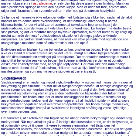
man er fokuseret i sit
astrallegeme
, er selv den hårdeste granit ingen hindring. Man kan
uden problemer springe ned fra den højeste klippe. Man er uden for fare, selvom man
stiger ned i krateret af en sydende vulkan − eller ned på de største havdybder.
Så længe et menneske ikke erkender dette med fuldstændig sikkerhed, sådan at det altid
handler ud fra denne indre overbevisning, er det temmelig uanvendelig til astralt
hjælpearbejde, for det vil altid være hæmmet af selvskabte begrænsninger i de
nødsituationer, som det konstant ville blive konfronteret med. En hjælper må derfor bestå
sine prøver, og det vil medføre mange mystiske oplevelser, hvor det bliver muligt roligt og
modigt at møde de mest frygtindgydende situationer i de mest afskyvækkende
omgivelser. En hjælper skal bevise, at man altid kan stole på både mod og balance i de
mangfoldige situationer, som på ethvert tidspunkt kan opstå.
Endvidere må en hjælper kunne beherske tanker, ønsker og begær. Hvis et menneske
ikke er i stand til at koncentrere sig, vil det være umuligt at udføre hjælpearbejdet under
de ofte distraherende strømninger på astralplanet. Det er desuden nødvendigt at være i
stand til at beherske ønsker og begær, for i denne anderledes verden er et oprigtigt
ønske ofte ensbetydende med, at det går i opfyldelse. Har man ikke den nødvendige
kontrol over denne del af følelseslivet, risikerer man at blive konfronteret med selvskabte
manifestationer, og som man vil ærgre sig over at være årsag til.
Sindsligevægt
Sindsligevægt er en anden og meget vigtig kvalifikation – og dermed menes der fravær af
bekymring og pessimisme. En stor del af hjælpearbejdet består i at berolige ængstelige og
trøste sørgende, og hvordan skulle en hjælper være i stand til det, hvis auraen sitrer af
nervøsitet og bekymring eller er grå af den nedbrydende håbløshed, der følger med
pessimisme? Der findes intet, der er mere ødelæggende for esoteriske fremskridt og
anvendelighed som hjælper end den vane, som er så almindelig i nutiden − altid at være
bekymret over bagateller og at overdrive småproblemer. Der findes mange mennesker,
som simpelthen bruger livet på at overdrive de latterligste småting og være ulykkelige
over ingen verdens ting.
Det forventes, at esoterikere har frigjort sig fra ubegrundede bekymringer og unødvendig
nedtrykthed. Når man arbejder på at få indsigt i den kosmiske orden, er det indlysende, at
et optimistisk syn på tingene må være i overensstemmelse med tilstanden i et
fuldkomment univers, for dermed kommer man sandheden nærmest. Det er kun det gode
og smukke i ethvert menneske, der har mulighed for at bestå, mens negative kræfter af