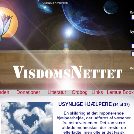
USYNLIGE HJÆLPERE
Sø
Ny
Ko
nden
Donationer
Litteratur
Ordbog
Links
LemuelBook
USYNLIGE HJÆLPERE
(14 af 17)
En skildring af det imponerende
hjælpearbejde, der udføres af væsener
fra astralverdenen. Det kan være
afdøde mennesker, der trøster de
efterladte, men ofte er det fysisk