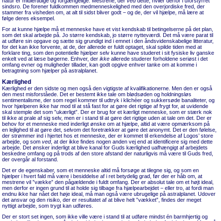
natur er midlertidige og forgængelige. Mestrene, der
ved
dette, hviler derfor i uforstyrret
sindsro. De forener fuldkommen medmenneskelighed med den overjordiske fred, der
stammer fra visheden om, at alt til sidst bliver godt − og de, der vil hjælpe, må lære at
følge deres eksempel.
For at kunne hjælpe må et menneske have et vist kendskab til betingelserne på det plan,
som det skal arbejde på. Jo større kendskab, jo større nytteværdi. Det må være parat til
at udføre sin opgave og sætte sig grundigt ind i emnet i den åndsvidenskabelige litteratur,
for det kan ikke forvente, at de, der allerede er fuldt optaget, skal spilde tiden med at
forklare ting, som den potentielle hjælper selv kunne have studeret i sit fysiske liv ganske
enkelt ved at læse bøgerne. Enhver, der
ikke
allerede studerer forholdene seriøst i det
omfang evner og muligheder tillader, kan godt opgive enhver tanke om at komme i
betragtning som hjælper på astralplanet.
Kærlighed
Kærlighed er den sidste og men også den vigtigste af kvalifikationerne. Men den er også
den mest misforståede. Det er bestemt ikke tale om blødsøden og holdningsløs
sentimentalisme, der som regel kommer til udtryk i klichéer og sukkersøde banaliteter, og
hvor hjælperen ikke har mod til at stå fast for at gøre det rigtige af frygt for, at uvidende
skal stemple det som ”ukærligt”. Der er brug for et kærligt menneske, som er stærk nok
til ikke at prale af sig selv, men er i stand til at gøre det rigtige uden at tale om det. Der er
behov for et menneske med inderligt ønske om at hjælpe, altid at være opmærksom på
en lejlighed til at gøre det, selvom det foretrækker at gøre det anonymt. Det er den følelse,
der strømmer ind i hjertet hos et menneske, der er kommet til erkendelse af Logos’ store
arbejde, og som
ved
, at der ikke findes nogen anden vej end at identificere sig med dette
arbejde. Det ønsker inderligt at blive kanal for Guds kærlighed uafhængigt af arbejdets
beskedne omfang og på trods af den store afstand der naturligvis må være til Guds fred,
der overgår al forstand.
Det er de egenskaber, som et menneske altid må forsøge at tilegne sig, og som en
hjælper i hvert fald må være i besiddelse af i ret betydelig grad, før der er håb om, at
mestrene vil ”vække” den pågældende i fuldt omfang. Der er absolut tale om et højt ideal,
men derfor er ingen grund til at holde sig tilbage fra hjælpearbejdet − eller tro, at fordi man
endnu ikke har nået det høje ideal, må man også være ubrugelige på astralplanet. Udover
det ansvar og den risiko, der er resultatet af at blive helt ”vækket”, findes der meget
nyttigt arbejde, som trygt kan udføres.
Der er stort set ingen, som ikke ville være i stand til at udføre mindst én barmhjertig og