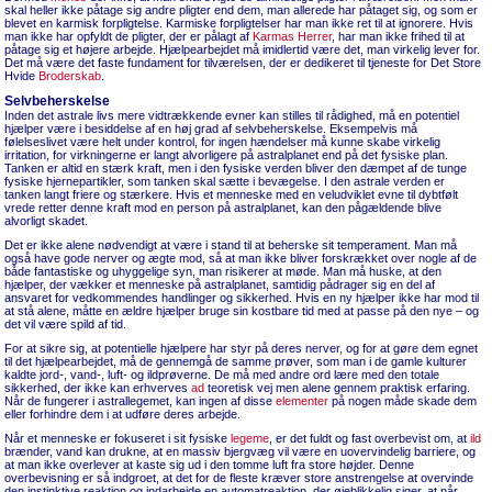
skal heller ikke påtage sig andre pligter end dem, man allerede har påtaget sig, og som er
blevet en karmisk forpligtelse. Karmiske forpligtelser har man ikke ret til at ignorere. Hvis
man ikke har opfyldt de pligter, der er pålagt af
Karmas Herrer
, har man ikke frihed til at
påtage sig et højere arbejde. Hjælpearbejdet må imidlertid være det, man virkelig lever for.
Det må være det faste fundament for tilværelsen, der er dedikeret til tjeneste for Det Store
Hvide
Broderskab
.
Selvbeherskelse
Inden det astrale livs mere vidtrækkende evner kan stilles til rådighed, må en potentiel
hjælper være i besiddelse af en høj grad af selvbeherskelse. Eksempelvis må
følelseslivet være helt under kontrol, for ingen hændelser må kunne skabe virkelig
irritation, for virkningerne er langt alvorligere på astralplanet end på det fysiske plan.
Tanken er altid en stærk kraft, men i den fysiske verden bliver den dæmpet af de tunge
fysiske hjernepartikler, som tanken skal sætte i bevægelse. I den astrale verden er
tanken langt friere og stærkere. Hvis et menneske med en veludviklet evne til dybtfølt
vrede retter denne kraft mod en person på astralplanet, kan den pågældende blive
alvorligt skadet.
Det er ikke alene nødvendigt at være i stand til at beherske sit temperament. Man må
også have gode nerver og ægte mod, så at man ikke bliver forskrækket over nogle af de
både fantastiske og uhyggelige syn, man risikerer at møde. Man må huske, at den
hjælper, der vækker et menneske på astralplanet, samtidig pådrager sig en del af
ansvaret for vedkommendes handlinger og sikkerhed. Hvis en ny hjælper ikke har mod til
at stå alene, måtte en ældre hjælper bruge sin kostbare tid med at passe på den nye – og
det vil være spild af tid.
For at sikre sig, at potentielle hjælpere har styr på deres nerver, og for at gøre dem egnet
til det hjælpearbejdet, må de gennemgå de samme prøver, som man i de gamle kulturer
kaldte jord-, vand-, luft- og ildprøverne. De må med andre ord lære med den totale
sikkerhed, der ikke kan erhverves
ad
teoretisk vej men alene gennem praktisk erfaring.
Når de fungerer i astrallegemet, kan ingen af disse
elementer
på nogen måde skade dem
eller forhindre dem i at udføre deres arbejde.
Når et menneske er fokuseret i sit fysiske
legeme
, er det fuldt og fast overbevist om, at
ild
brænder, vand kan drukne, at en massiv bjergvæg vil være en uovervindelig barriere, og
at man ikke overlever at kaste sig ud i den tomme luft fra store højder. Denne
overbevisning er så indgroet, at det for de fleste kræver store anstrengelse at overvinde
den instinktive reaktion og indarbejde en automatreaktion, der øjeblikkelig siger, at når