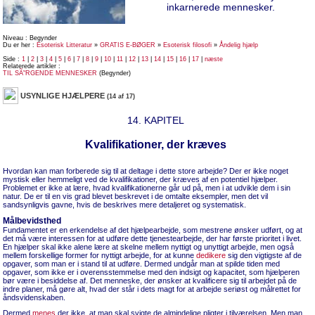
inkarnerede mennesker.
Niveau : Begynder
Du er her :
Esoterisk Litteratur
»
GRATIS E-BØGER
»
Esoterisk filosofi
»
Åndelig hjælp
Side :
1
|
2
|
3
|
4
|
5
|
6
|
7
|
8
|
9
|
10
|
11
|
12
|
13
|
14
|
15
|
16
|
17
|
næste
Relaterede artikler :
TIL SÃ˜RGENDE MENNESKER
(Begynder)
USYNLIGE HJÆLPERE
(14 af 17)
14. KAPITEL
Kvalifikationer, der kræves
Hvordan kan man forberede sig til at deltage i dette store arbejde? Der er ikke noget
mystisk eller hemmeligt ved de kvalifikationer, der kræves af en potentiel hjælper.
Problemet er ikke at lære, hvad kvalifikationerne går ud på, men i at udvikle dem i sin
natur. De er til en vis grad blevet beskrevet i de omtalte eksempler, men det vil
sandsynligvis gavne, hvis de beskrives mere detaljeret og systematisk.
Målbevidsthed
Fundamentet er en erkendelse af det hjælpearbejde, som mestrene ønsker udført, og at
det må være interessen for at udføre dette tjenestearbejde, der har første prioritet i livet.
En hjælper skal ikke alene lære at skelne mellem nyttigt og unyttigt arbejde, men også
mellem forskellige former for nyttigt arbejde, for at kunne
dedikere
sig den vigtigste af de
opgaver, som man er i stand til at udføre. Dermed undgår man at spilde tiden med
opgaver, som ikke er i overensstemmelse med den indsigt og kapacitet, som hjælperen
bør være i besiddelse af. Det menneske, der ønsker at kvalificere sig til arbejdet på de
indre planer, må gøre alt, hvad der står i dets magt for at arbejde seriøst og målrettet for
åndsvidenskaben.
Dermed
menes
der ikke, at man skal svigte de almindelige pligter i tilværelsen. Men man