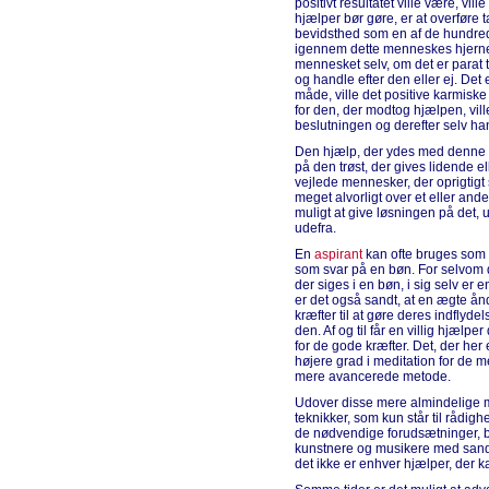
positivt resultatet ville være, vi
hjælper bør gøre, er at overfør
bevidsthed som en af de hundred
igennem dette menneskes hjerne.
mennesket selv, om det er parat t
og handle efter den eller ej. Det 
måde, ville det positive karmisk
for den, der modtog hjælpen, vill
beslutningen og derefter selv ha
Den hjælp, der ydes med denne m
på den trøst, der gives lidende 
vejlede mennesker, der oprigtig
meget alvorligt over et eller ande
muligt at give løsningen på de
udefra.
En
aspirant
kan ofte bruges som r
som svar på en bøn. For selvom de
der siges i en bøn, i sig selv er 
er det også sandt, at en ægte ån
kræfter til at gøre deres indflyde
den. Af og til får en villig hjælp
for de gode kræfter. Det, der her
højere grad i meditation for de m
mere avancerede metode.
Udover disse mere almindelige m
teknikker, som kun står til rådighe
de nødvendige forudsætninger, bliv
kunstnere og musikere med sande
det ikke er enhver hjælper, der 