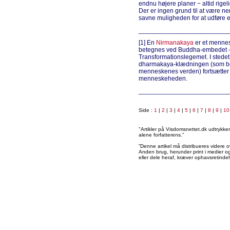
endnu højere planer − altid rigelig
Der er ingen grund til at være n
savne muligheden for at udføre e
_________________________
[1] En
Nirmanakaya
er et mennes
betegnes ved Buddha-embedet – d
Transformationslegemet. I stedet 
dharmakaya-klædningen (som beg
menneskenes verden) fortsætte
menneskeheden.
_________________________
Side :
1
|
2
|
3
|
4
|
5
|
6
|
7
|
8
|
9
|
10
"Artikler på Visdomsnettet.dk udtrykk
alene forfatterens.”
”Denne artikel må distribueres videre o
Anden brug, herunder print i medier og 
eller dele heraf, kræver ophavsretindeh