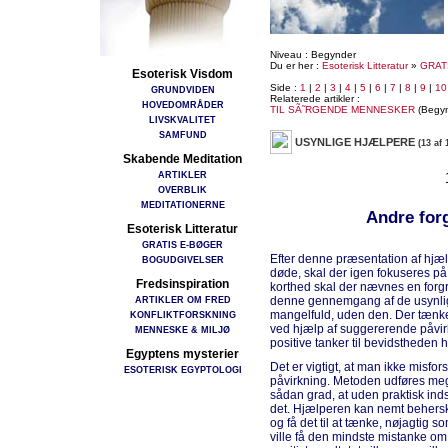
Niveau : Begynder
Du er her :
Esoterisk Litteratur
»
GRAT
Esoterisk Visdom
Side :
1
|
2
|
3
|
4
|
5
|
6
|
7
|
8
|
9
|
10
GRUNDVIDEN
Relaterede artikler :
HOVEDOMRÅDER
TIL SÃ˜RGENDE MENNESKER
(Begyn
LIVSKVALITET
SAMFUND
USYNLIGE HJÆLPERE
(13 af 
Skabende Meditation
ARTIKLER
OVERBLIK
MEDITATIONERNE
Andre forg
Esoterisk Litteratur
GRATIS E-BØGER
Efter denne præsentation af hjæl
BOGUDGIVELSER
døde, skal der igen fokuseres på
Fredsinspiration
korthed skal der nævnes en forgre
ARTIKLER OM FRED
denne gennemgang af de usynlig
mangelfuld, uden den. Der tænke
KONFLIKTFORSKNING
ved hjælp af suggererende påvirk
MENNESKE & MILJØ
positive tanker til bevidstheden 
Egyptens mysterier
Det er vigtigt, at man ikke misfor
ESOTERISK EGYPTOLOGI
påvirkning. Metoden udføres mege
sådan grad, at uden praktisk indsi
det. Hjælperen kan nemt beher
og få det til at tænke, nøjagti
ville få den mindste mistanke o