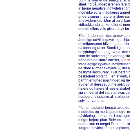
Somme tider er det muligt at adv
slået ind på, indebærer en fare 
at fjerne negative indflydelser o
modvirke sorte magikeres angreb.
undervisning i naturens store sa
åndsvidenskab. Men af og til kan
vidtrækkende tanker eller et mere
end de ellers ville give udtryk for.
Efterhånden som den åndsvidens
åndelige udviklingsvej, øges hjæl
enkeltpersoner bliver hjælperen
nationer og racer. Samtidig betr
betydningsfulde opgaver af den 
som de nødvendige evner og stør
håndtere de større kræfter,
akas
fordelagtige cykliske indflydelse
de store Nirmanakayaer[1], der af
beskyttelsesmuren”. Hjælperen bl
beskedent omfang − en af dem, 
barmhjertighedsgerninger, og lær
frugten af deres sublime selvop
højere og højere til mesterskabe
sig sin del af det store ansvar, de
hjælperens opgave at hjælpe s
selv har vandret.
På mentalplanet foregår arbejdet
meddeles og modtages meget mer
påvirkning, der sættes i bevægels
meget højere plan. Selvom det er 
endnu kun er meget få mennesker i
fungere bevidst på mentalplanet, 