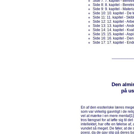
Side 7: 7. kapitel - Bere
Side 8: 8. kapitel - Bere
Side 9: 9. kapitel - Mater
Side 10: 10. kapitel - De 
Side 11: 11. kapitel - Ski
Side 12: 12. kapitel - Arb
Side 13: 13. kapitel - And
Side 14: 14. kapitel - Kva
Side 15: 15. kapitel - Asp
Side 16: 16. kapitel - Den
Side 17: 17. kapitel - End
__________
Den almin
på us
En af den esoteriske læres meget p
som var virkelig gavnligt i de re
vel at mærke i en mere mental[1]
tros fængsel for at løfte sig til d
intellektet, har ofte en følelse af
vundet så meget. De føler, at de
poesi, da de gav slip på deres ba