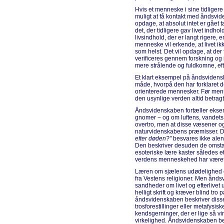
Hvis et menneske i sine tidligere
muligt at få kontakt med åndsviden
opdage, at absolut intet er gået t
det, der tidligere gav livet indho
livsindhold, der er langt rigere,
menneske vil erkende, at livet ik
som helst. Det vil opdage, at der
verificeres gennem forskning og 
mere strålende og fuldkomne, ef
Et klart eksempel på åndsvidens
måde, hvorpå den har forklaret d
orienterede mennesker. Før men
den usynlige verden altid betragt
Åndsvidenskaben fortæller ekse
gnomer − og om luftens, vandets
overtro, men at disse væsener og 
naturvidenskabens præmisser. D
efter døden?”
besvares ikke alen
Den beskriver desuden de omstæn
esoteriske lære kaster således et 
verdens menneskehed har været i
Læren om sjælens udødelighed og
fra Vestens religioner. Men ånd
sandheder om livet og efterlivet 
helligt skrift og kræver blind tro
åndsvidenskaben beskriver disse
trosforestillinger eller metafysi
kendsgerninger, der er lige så vi
virkelighed. Åndsvidenskaben be