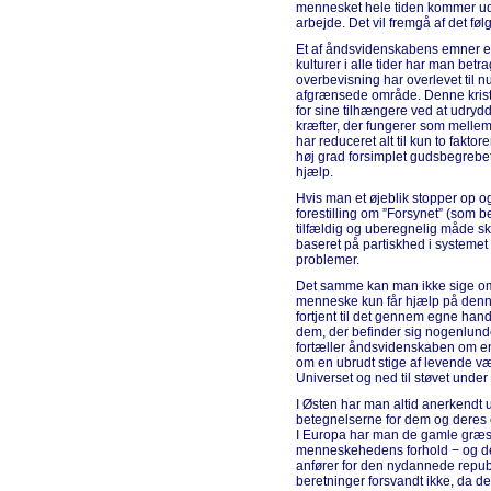
mennesket hele tiden kommer ud 
arbejde. Det vil fremgå af det fø
Et af åndsvidenskabens emner er 
kulturer i alle tider har man bet
overbevisning har overlevet til 
afgrænsede område. Denne kristn
for sine tilhængere ved at udrydd
kræfter, der fungerer som melle
har reduceret alt til kun to fak
høj grad forsimplet gudsbegrebe
hjælp.
Hvis man et øjeblik stopper op o
forestilling om ”Forsynet” (som be
tilfældig og uberegnelig måde sku
baseret på partiskhed i systemet
problemer.
Det samme kan man ikke sige om 
menneske kun får hjælp på denne 
fortjent til det gennem egne handl
dem, der befinder sig nogenlun
fortæller åndsvidenskaben om e
om en ubrudt stige af levende væ
Universet og ned til støvet unde
I Østen har man altid anerkendt 
betegnelserne for dem og deres eg
I Europa har man de gamle græs
menneskehedens forhold − og det
anfører for den nydannede republ
beretninger forsvandt ikke, da de