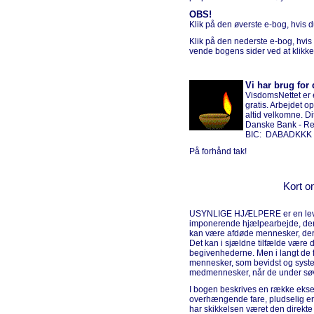
OBS!
Klik på den øverste e-bog, hvis
Klik på den nederste e-bog, hvis
vende bogens sider ved at klikke
Vi har brug for 
VisdomsNettet er e
gratis. Arbejdet o
altid velkomne. D
Danske Bank - Reg
BIC: DABADKKK -
På forhånd tak!
Kort o
USYNLIGE HJÆLPERE er en leven
imponerende hjælpearbejde, der 
kan være afdøde mennesker, der f
Det kan i sjældne tilfælde være d
begivenhederne. Men i langt de fl
mennesker, som bevidst og system
medmennesker, når de under søvn
I bogen beskrives en række ekse
overhængende fare, pludselig er 
har skikkelsen været den direkte 