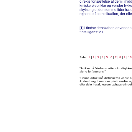
direkte fortsættelse af dem i midd
kritiske øjeblikke og vender lykke
skytsengle, der somme tider træd
rejsende fra en situation, der ell
_________________________
[1] I åndsvidenskaben anvendes 
”intelligens” o.l.
_________________________
Side :
1
|
2
|
3
|
4
|
5
|
6
|
7
|
8
|
9
|
10
"Artikler på Visdomsnettet.dk udtrykk
alene forfatterens.”
”Denne artikel må distribueres videre o
Anden brug, herunder print i medier og 
eller dele heraf, kræver ophavsretindeh