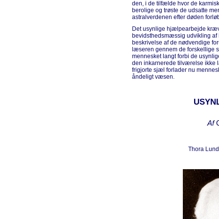
den, i de tilfælde hvor de karmisk
berolige og trøste de udsatte me
astralverdenen efter døden forløb
Det usynlige hjælpearbejde kræve
bevidsthedsmæssig udvikling af 
beskrivelse af de nødvendige foru
læseren gennem de forskellige sta
mennesket langt forbi de usynlige
den inkarnerede tilværelse ikke
frigjorte sjæl forlader nu mennes
åndeligt væsen.
USYN
Af
C
Thora Lund