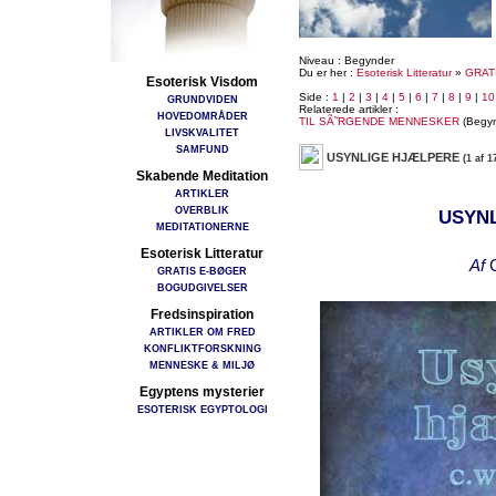
Niveau : Begynder
Du er her :
Esoterisk Litteratur
»
GRAT
Esoterisk Visdom
Side :
1
|
2
|
3
|
4
|
5
|
6
|
7
|
8
|
9
|
10
GRUNDVIDEN
Relaterede artikler :
HOVEDOMRÅDER
TIL SÃ˜RGENDE MENNESKER
(Begyn
LIVSKVALITET
SAMFUND
USYNLIGE HJÆLPERE
(1 af 1
Skabende Meditation
ARTIKLER
OVERBLIK
USYN
MEDITATIONERNE
Esoterisk Litteratur
Af
GRATIS E-BØGER
BOGUDGIVELSER
Fredsinspiration
ARTIKLER OM FRED
KONFLIKTFORSKNING
MENNESKE & MILJØ
Egyptens mysterier
ESOTERISK EGYPTOLOGI