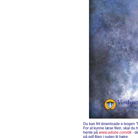
Du kan frit downloade e-bogen
For at kunne læse filen, skal d
hente på
www.adobe.com/dk
- d
på pdf-filen i ruden til højre.