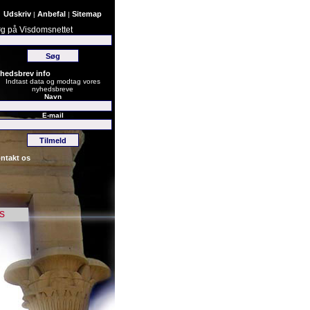
Udskriv
Anbefal
Sitemap
|
|
g på Visdomsnettet
hedsbrev info
Indtast data og modtag vores
nyhedsbreve
Navn
E-mail
ntakt os
s