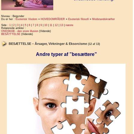
Niveau : Begynder
Du er her :
Esoterisk Visdom
»
HOVEDOMRÅDER
»
Esoterisk filosofi
»
Modstandskræfter
Side :
1
|
2
|
3
|
4
|
5
|
6
|
7
|
8
|
9
|
10
|
11
|
12
|
13
|
næste
Relaterede artikler :
ONDSKAB - den store illusion
(Vidende)
BESÃ†TTELSE
(Vidende)
BESÆTTELSE – Årsager, Virkninger & Eksorcisme
(12 af 13)
Andre typer af ”besættere”