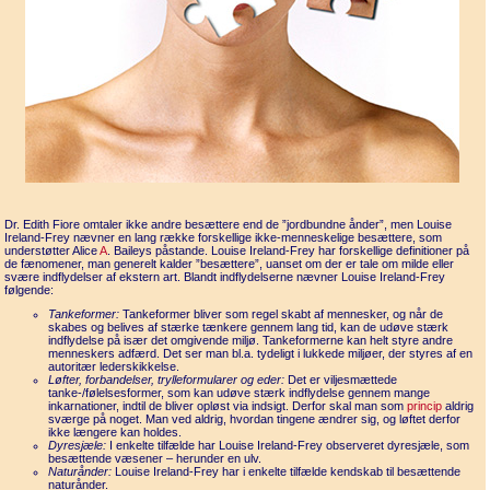
Dr. Edith Fiore omtaler ikke andre besættere end de ”jordbundne ånder”, men Louise
Ireland-Frey nævner en lang række forskellige ikke-menneskelige besættere, som
understøtter Alice
A
. Baileys påstande. Louise Ireland-Frey har forskellige definitioner på
de fænomener, man generelt kalder ”besættere”, uanset om der er tale om milde eller
svære indflydelser af ekstern art. Blandt indflydelserne nævner Louise Ireland-Frey
følgende:
Tankeformer:
Tankeformer bliver som regel skabt af mennesker, og når de
skabes og belives af stærke tænkere gennem lang tid, kan de udøve stærk
indflydelse på især det omgivende miljø. Tankeformerne kan helt styre andre
menneskers adfærd. Det ser man bl.a. tydeligt i lukkede miljøer, der styres af en
autoritær lederskikkelse.
Løfter, forbandelser, trylleformularer og eder:
Det er viljesmættede
tanke-/følelsesformer, som kan udøve stærk indflydelse gennem mange
inkarnationer, indtil de bliver opløst via indsigt. Derfor skal man som
princip
aldrig
sværge på noget. Man ved aldrig, hvordan tingene ændrer sig, og løftet derfor
ikke længere kan holdes.
Dyresjæle:
I enkelte tilfælde har Louise Ireland-Frey observeret dyresjæle, som
besættende væsener – herunder en ulv.
Naturånder:
Louise Ireland-Frey har i enkelte tilfælde kendskab til besættende
naturånder.