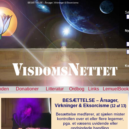
BESÆTTELSE – Årsager, Virkninger & Eksorcisme
Sø
Ny
Ko
nden
Donationer
Litteratur
Ordbog
Links
LemuelBook
BESÆTTELSE – Årsager,
Virkninger & Eksorcisme
(12 af 13)
Besættelse medfører, at sjælen mister
kontrollen over et eller flere legemer,
pga. et væsens uvidende eller
ondsindede handling.