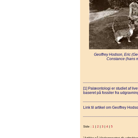
Geoffrey Hodson, Eric (Geo
Constance (hans mo
_________________________
[1] Palæontologi er studiet af live
baseret på fossiler fra udgravni
_________________________
Link til artikel om Geoffrey Hods
_________________________
Side :
1
|
2
|
3
|
4
|
5
"Artikler på Visdomsnettet.dk udtrykk