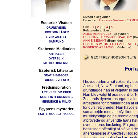
Niveau : Begynder
Du er her :
Esoterisk Visdom
»
SAMFU
Esoterisk Visdom
Side :
1
|
2
|
3
|
4
|
5
GRUNDVIDEN
Relaterede artikler :
HOVEDOMRÅDER
ALICE ANN BAILEY
(Begynder)
LIVSKVALITET
HELENA PETROVNA BLAVATSKY
(Be
ANNIE BESANT
(Begynder)
SAMFUND
CHARLES WEBSTER LEADBEATER
(
ROBERTO ASSAGIOLI
(Vidende)
Skabende Meditation
ARTIKLER
GEOFFREY HODSON
(5 af 5)
OVERBLIK
MEDITATIONERNE
Forfa
Esoterisk Litteratur
GRATIS E-BØGER
BOGUDGIVELSER
I hovedparten af sit voksenliv bo
Auckland, New Zealand, og her
Fredsinspiration
grundlagde han et vegetarisk sa
ARTIKLER OM FRED
Han blev valgt til præsident for 
KONFLIKTFORSKNING
Zealands dyreværnsorganisatio
MENNESKE & MILJØ
arbejdede for formuleringen af et
for dyrs rettigheder. Han havde e
Egyptens mysterier
samarbejde med atomfysikere,
ESOTERISK EGYPTOLOGI
musikkyndige og palæontologer[1
afprøvede og anvendte hans høj
evner i deres forskning. En grup
besluttede offentligt at stå ved d
anerkendelse af Geoffrey Hods
åndsvidenskabelig forsker, og d