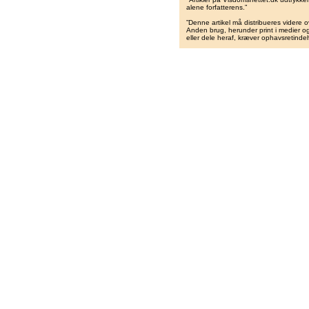
alene forfatterens.”
”Denne artikel må distribueres videre o
Anden brug, herunder print i medier og 
eller dele heraf, kræver ophavsretindeh