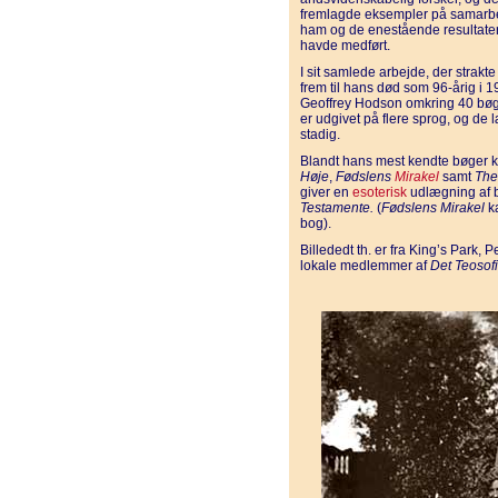
fremlagde eksempler på samarb
ham og de enestående resultater
havde medført.
I sit samlede arbejde, der strakte 
frem til hans død som 96-årig i 1
Geoffrey Hodson omkring 40 bø
er udgivet på flere sprog, og de
stadig.
Blandt hans mest kendte bøger
Høje
,
Fødslens
Mirakel
samt
The
giver en
esoterisk
udlægning af
Testamente.
(
Fødslens Mirakel
ka
bog).
Billededt th. er fra King’s Park,
lokale medlemmer af
Det Teosof