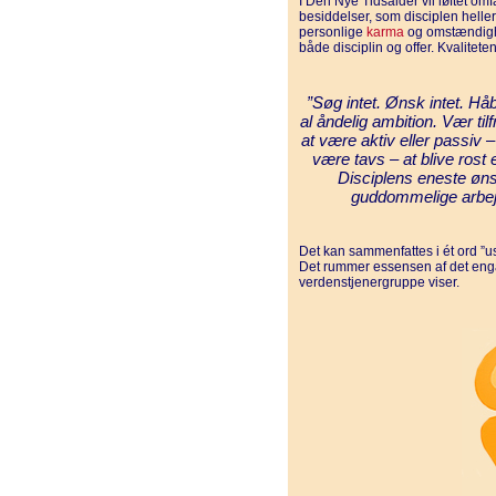
I Den Nye Tidsalder vil løftet o
besiddelser, som disciplen heller 
personlige
karma
og omstændighe
både disciplin og offer. Kvalitet
”Søg intet. Ønsk intet. Håb
al åndelig ambition. Vær til
at være aktiv eller passiv – 
være tavs – at blive rost e
Disciplens eneste øns
guddommelige arbej
Det kan sammenfattes i ét ord ”u
Det rummer essensen af det en
verdenstjenergruppe viser.