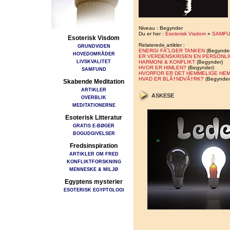
Niveau : Begynder
Du er her :
Esoterisk Visdom
»
SAMFU
Esoterisk Visdom
Relaterede artikler :
GRUNDVIDEN
ENERGI FÃ˜LGER TANKEN
(Begynder
HOVEDOMRÅDER
ER VERDENSKRISEN EN PERSONLI
LIVSKVALITET
HARMONI & KONFLIKT
(Begynder)
HVOR ER HIMLEN?
(Begynder)
SAMFUND
HVORFOR ER DET HEMMELIGE HE
HVAD ER BLÃ†NDVÃ†RK?
(Begynder
Skabende Meditation
ARTIKLER
ASKESE
OVERBLIK
MEDITATIONERNE
Esoterisk Litteratur
GRATIS E-BØGER
BOGUDGIVELSER
Fredsinspiration
ARTIKLER OM FRED
KONFLIKTFORSKNING
MENNESKE & MILJØ
Egyptens mysterier
ESOTERISK EGYPTOLOGI