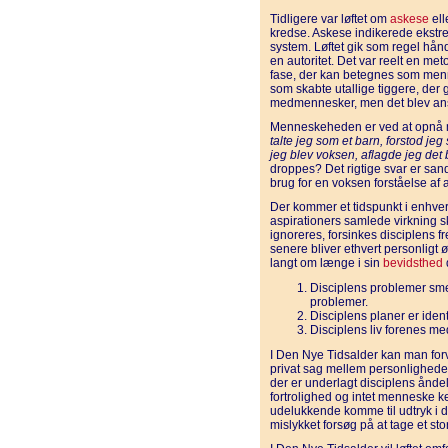
Tidligere var løftet om
askese
ell
kredse. Askese indikerede ekst
system. Løftet gik som regel hån
en autoritet. Det var reelt en meto
fase, der kan betegnes som men
som skabte utallige tiggere, der 
medmennesker, men det blev anse
Menneskeheden er ved at opnå
talte jeg som et barn, forstod je
jeg blev voksen, aflagde jeg det 
droppes? Det rigtige svar er sands
brug for en voksen forståelse af 
Der kommer et tidspunkt i enhver
aspirationers samlede virkning 
ignoreres, forsinkes disciplens f
senere bliver ethvert personligt
langt om længe i sin
bevidsthed
Disciplens problemer s
problemer.
Disciplens planer er iden
Disciplens liv forenes med
I Den Nye Tidsalder kan man forve
privat sag mellem personlighede
der er underlagt disciplens åndelig
fortrolighed og intet menneske ken
udelukkende komme til udtryk i dis
mislykket forsøg på at tage et stor