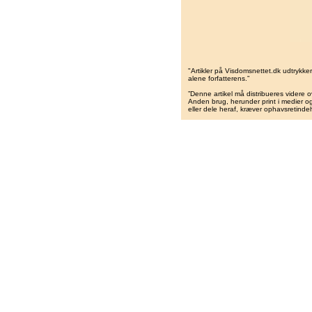
"Artikler på Visdomsnettet.dk udtrykk
alene forfatterens.”
”Denne artikel må distribueres videre o
Anden brug, herunder print i medier og 
eller dele heraf, kræver ophavsretindeh