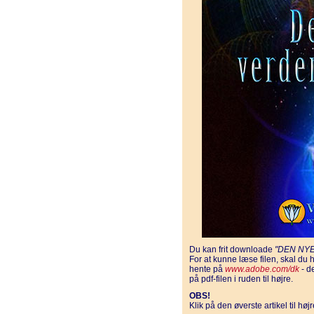
Du kan frit downloade
"DEN NY
For at kunne læse filen, skal d
hente på
www.adobe.com/dk
- d
på pdf-filen i ruden til højre.
OBS!
Klik på den øverste artikel til hø