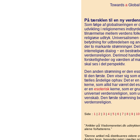
Towards
a
Global
På tærsklen til en ny verden
Som følge af globaliseringen er 
udvikling i religionernes indbyrd
tilnærmelse mellem verdens folk
religiøse udtryk. Universalismen
betydning for udbredelsen og an
der to markante strømninger. Del
interreligiøs dialog − en bestræ
verdensreligion. Derimod handl
forskelligheder og værdien af m
skal ses i det perspektiv.
Den anden strømning er den eso
til den første. Den viser sig so
fælles åndelige ophav. Det er en 
kerne, som altid har været det ess
er en
esoterisk
kerne, som er gru
universel verdensreligion, som 
venskab. Den første strømning be
verdensreligion.
Side :
1
|
2
|
3
|
4
|
5
|
6
|
7
|
8
|
9
|
10
"Artikler på Visdomsnettet.dk udtrykk
alene forfatterens.”
”Denne artikel må distribueres videre o
Anden brug, herunder print i medier og 