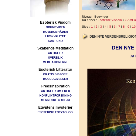
Niveau : Begynder
Du er her :
Esoterisk Visdom
»
SAMFU
Esoterisk Visdom
Side :
1
|
2
|
3
|
4
|
5
|
6
|
7
|
8
|
9
|
10
GRUNDVIDEN
HOVEDOMRÅDER
LIVSKVALITET
DEN NYE VERDENSRELIGI
SAMFUND
DEN NYE
Skabende Meditation
ARTIKLER
Af
K
OVERBLIK
MEDITATIONERNE
Esoterisk Litteratur
GRATIS E-BØGER
BOGUDGIVELSER
Fredsinspiration
ARTIKLER OM FRED
KONFLIKTFORSKNING
MENNESKE & MILJØ
Egyptens mysterier
ESOTERISK EGYPTOLOGI