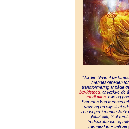
”Jorden bliver ikke forand
menneskeheden foran
transformering af både d
bevidsthed
, at vække de å
meditation
, bøn og posi
Sammen kan menneskeheden
vove og en vilje til at 
ændringer i menneskehedens
global etik, til at for
fredsskabende og miljøv
mennesker – uafhængig