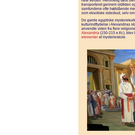
hele verden. Hemmelig lære blev v
transporteret gennem oldtiden og 
samfundene ofte højtstående medl
som eksotiske sideskud, selv om d
De gamle egyptiske mysteriekult
kulturindflydelse i Alexandrias sto
anvendte viden fra flere religione
Alexandria
(150-215 e.Kr.), blev 
elementer
af mysterieskole.