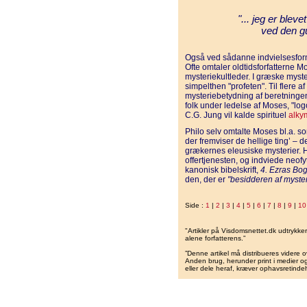
"... jeg er bleve
ved den g
Også ved sådanne indvielsesforme
Ofte omtaler oldtidsforfatterne 
mysteriekultleder. I græske myster
simpelthen "profeten". Til flere
mysteriebetydning af beretningen
folk under ledelse af Moses, "l
C.G. Jung vil kalde spirituel
alky
Philo selv omtalte Moses bl.a. 
der fremviser de hellige ting’ – 
grækernes eleusiske mysterier. Hi
offertjenesten, og indviede neofyt
kanonisk bibelskrift,
4. Ezras Bo
den, der er
"besidderen af myster
Side :
1
|
2
|
3
|
4
|
5
|
6
|
7
|
8
|
9
|
10
"Artikler på Visdomsnettet.dk udtrykk
alene forfatterens.”
”Denne artikel må distribueres videre o
Anden brug, herunder print i medier og 
eller dele heraf, kræver ophavsretindeh