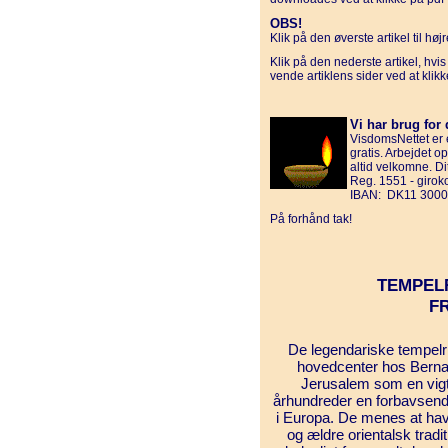
OBS!
Klik på den øverste artikel til hø
Klik på den nederste artikel, hvi
vende artiklens sider ved at klik
Vi har brug for 
VisdomsNettet er e
gratis. Arbejdet o
altid velkomne. D
Reg. 1551 - giro
IBAN: DK11 3000
På forhånd tak!
TEMPEL
F
De legendariske tempel
hovedcenter hos Bernar
Jerusalem som en vigti
århundreder en forbavsende
i Europa. De menes at have
og ældre orientalsk trad