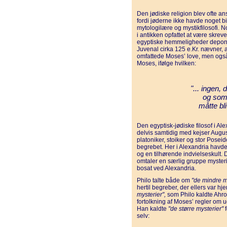
Den jødiske religion blev ofte an
fordi jøderne ikke havde noget b
mytologilære og mystikfilosofi. 
i antikken opfattet at være skreve
egyptiske hemmeligheder depone
Juvenal cirka 125 e.Kr. nævner, 
omfattede Moses’ love, men ogs
Moses, ifølge hvilken:
"... ingen, 
og som
måtte bliv
Den egyptisk-jødiske filosof i Alex
delvis samtidig med kejser Aug
platoniker, stoiker og stor Posei
begrebet. Her i Alexandria havde P
og en tilhørende indvielseskult. 
omtaler en særlig gruppe myster
bosat ved Alexandria.
Philo talte både om
"de mindre m
hertil begreber, der ellers var h
mysterier",
som Philo kaldte Ahron
fortolkning af Moses’ regler om u
Han kaldte
"de større mysterier"
f
selv: