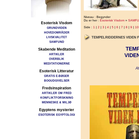
Niveau : Begynder
Du er her :
Esoterisk Visdom
»
SAMFU
Esoterisk Visdom
Side :
1
|
2
|
3
|
4
|
5
|
6
|
7
|
8
|
9
|
10
GRUNDVIDEN
HOVEDOMRÅDER
LIVSKVALITET
TEMPELRIDDERNES VIDEN 
SAMFUND
TEM
Skabende Meditation
VIDE
ARTIKLER
OVERBLIK
MEDITATIONERNE
Af
Esoterisk Litteratur
GRATIS E-BØGER
BOGUDGIVELSER
Fredsinspiration
ARTIKLER OM FRED
KONFLIKTFORSKNING
MENNESKE & MILJØ
Egyptens mysterier
ESOTERISK EGYPTOLOGI