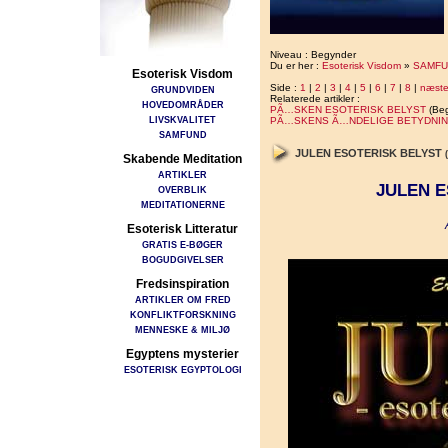
Niveau : Begynder
Du er her :
Esoterisk Visdom
»
SAMFU
Esoterisk Visdom
Side :
1
|
2
|
3
|
4
|
5
|
6
|
7
|
8
|
næst
GRUNDVIDEN
Relaterede artikler :
HOVEDOMRÅDER
PÃ…SKEN ESOTERISK BELYST
(Beg
LIVSKVALITET
PÃ…SKENS Ã…NDELIGE BETYDNI
SAMFUND
JULEN ESOTERISK BELYST
Skabende Meditation
ARTIKLER
JULEN E
OVERBLIK
MEDITATIONERNE
Esoterisk Litteratur
GRATIS E-BØGER
BOGUDGIVELSER
Fredsinspiration
ARTIKLER OM FRED
KONFLIKTFORSKNING
MENNESKE & MILJØ
Egyptens mysterier
ESOTERISK EGYPTOLOGI