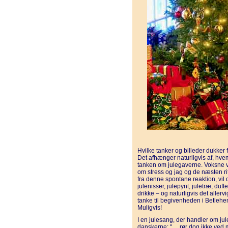
Hvilke tanker og billeder dukker 
Det afhænger naturligvis af, hvem 
tanken om julegaverne. Voksne v
om stress og jag og de næsten r
fra denne spontane reaktion, vil 
julenisser, julepynt, juletræ, duf
drikke – og naturligvis det aller
tanke til begivenheden i Betlehem
Muligvis!
I en julesang, der handler om j
danskerne: "… rør dog ikke ved mi