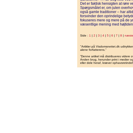
Det er faktisk hensigten at røre v
Spørgsmålet er, om julen overhov
også gamle traditioner – har altid
forsvinder den oprindelige betydni
fokuseres mere og mere på de yd
væsentlige mening med højtiden 
Side :
1
|
2
|
3
|
4
|
5
|
6
|
7
|
8
|
næst
"Artikler på Visdomsnettet.dk udtrykk
alene forfatterens.”
”Denne artikel må distribueres videre o
Anden brug, herunder print i medier og 
eller dele heraf, kræver ophavsretindeh