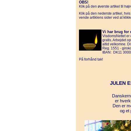
OBS!
Klik på den øverste artikel til hø
Klik på den nederste artikel, hvi
vende artiklens sider ved at klik
Vi har brug for 
VisdomsNettet er e
gratis. Arbejdet o
altid velkomne. D
Reg. 1551 - giro
IBAN: DK11 3000
På forhånd tak!
JULEN E
Danskerne
er hverk
Den er mes
og et 