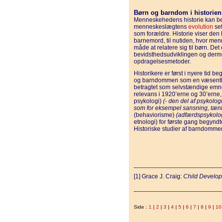
Børn og barndom i historien
Menneskehedens historie kan be
menneskeslægtens
evolution
set
som forældre. Historie viser de
barnemord, til nutiden, hvor men
måde at relatere sig til børn. Det
bevidsthedsudviklingen og derm
opdragelsesmetoder.
Historikere er først i nyere tid
og barndommen som en væsentlig 
betragtet som selvstændige emn
relevans i 1920’erne og 30’erne,
psykologi)
(- den del af psykolog
som for eksempel sansning, tænk
(behaviorisme)
(adfærdspsykolo
etnologi) for første gang begyndt
Historiske studier af barndomme
_________________________
[1] Grace J. Craig:
Child Develo
_________________________
Side :
1
|
2
|
3
|
4
|
5
|
6
|
7
|
8
|
9
|
10