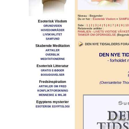
Niveau : Begynder
Du er her :
Esoterisk Visdom
»
SAMFU
Esoterisk Visdom
Side :
1
|
2
|
3
|
4
|
5
|
6
|
7
|
8
|
9
|
10
GRUNDVIDEN
Relaterede artikler :
HOVEDOMRÅDER
FAMILIEN - LIVETS VIGTIGE VÃ†K
LIVSKVALITET
TANKER OM OPDRAGELSE
(Begynde
SAMFUND
DEN NYE TIDSALDERS FO
Skabende Meditation
ARTIKLER
DEN NYE T
OVERBLIK
MEDITATIONERNE
- forholdet
Esoterisk Litteratur
GRATIS E-BØGER
BOGUDGIVELSER
Fredsinspiration
(Oversættelse Tho
ARTIKLER OM FRED
KONFLIKTFORSKNING
MENNESKE & MILJØ
Egyptens mysterier
ESOTERISK EGYPTOLOGI