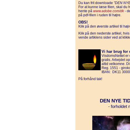
Du kan frit downloade
"DEN NY
For at kunne læse filen, skal d
hente på
www.adobe.com/dk
- d
på pdf-filen i ruden til højre.
OBS!
Klik på den øverste artikel til hø
Klik på den nederste artikel, hvi
vende artiklens sider ved at klik
Vi har brug for 
VisdomsNettet er e
gratis. Arbejdet o
altid velkomne. D
Reg. 1551 - giro
IBAN: DK11 3000
På forhånd tak!
DEN NYE T
- forholdet