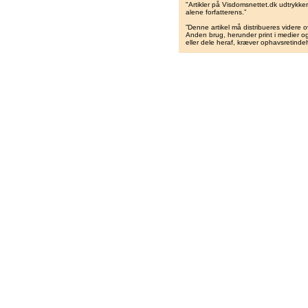
"Artikler på Visdomsnettet.dk udtrykk
alene forfatterens.”
”Denne artikel må distribueres videre o
Anden brug, herunder print i medier og 
eller dele heraf, kræver ophavsretindeh