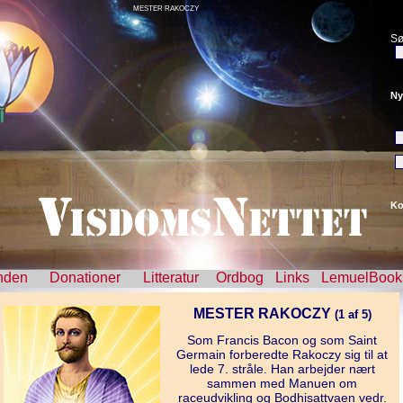
MESTER RAKOCZY
Sø
Ny
Ko
nden
Donationer
Litteratur
Ordbog
Links
LemuelBook
MESTER RAKOCZY
(1 af 5)
Som Francis Bacon og som Saint
Germain forberedte Rakoczy sig til at
lede 7. stråle. Han arbejder nært
sammen med Manuen om
raceudvikling og Bodhisattvaen vedr.