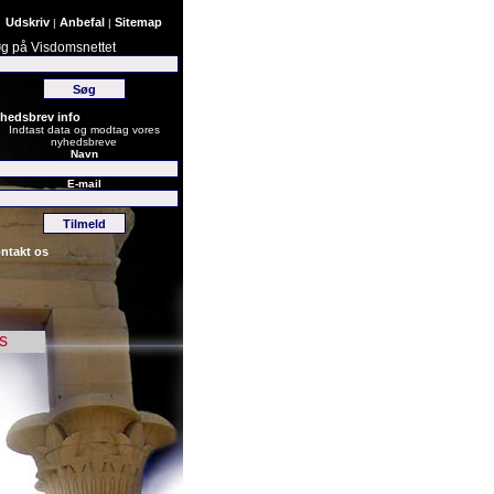
Udskriv
Anbefal
Sitemap
|
|
g på Visdomsnettet
hedsbrev info
Indtast data og modtag vores
nyhedsbreve
Navn
E-mail
ntakt os
s