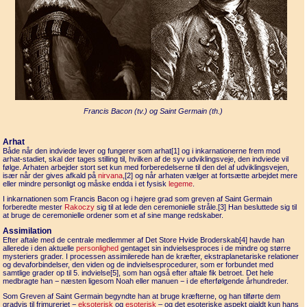
Francis Bacon (tv.) og Saint Germain (th.)
Arhat
Både når den indviede lever og fungerer som arhat[1] og i inkarnationerne frem mod
arhat-stadiet, skal der tages stilling til, hvilken af de syv udviklingsveje, den indviede vil
følge. Arhaten arbejder stort set kun med forberedelserne til den del af udviklingsvejen,
især når der gives afkald på
nirvana
,[2] og når arhaten vælger at fortsætte arbejdet mere
eller mindre personligt og måske endda i et fysisk
legeme
.
I inkarnationen som Francis Bacon og i højere grad som greven af Saint Germain
forberedte mester
Rakoczy
sig til at lede den ceremonielle stråle.[3] Han besluttede sig til
at bruge de ceremonielle ordener som et af sine mange redskaber.
Assimilation
Efter aftale med de centrale medlemmer af Det Store Hvide Broderskab[4] havde han
allerede i den aktuelle
personlighed
gentaget sin indvielsesproces i de mindre og større
mysteriers grader. I processen assimilerede han de kræfter, ekstraplanetariske relationer
og devaforbindelser, den viden og de indvielsesprocedurer, som er forbundet med
samtlige grader op til 5. indvielse[5], som han også efter aftale fik betroet. Det hele
medbragte han − næsten ligesom Noah eller manuen − i de efterfølgende århundreder.
Som Greven af Saint Germain begyndte han at bruge kræfterne, og han tilførte dem
gradvis til frimureriet −
eksoterisk
og
esoterisk
– og det esoteriske aspekt gjaldt kun hans