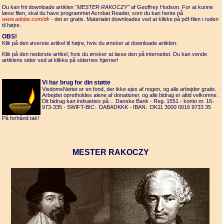
Du kan frit downloade artiklen
"MESTER RAKOCZY"
af Geoffrey Hodson. For at kunne
læse filen, skal du have programmet Acrobat Reader, som du kan hente på
www.adobe.com/dk
- det er gratis. Materialet downloades ved at klikke på pdf-filen i ruden
til højre.
OBS!
Klik på den øverste artikel til højre, hvis du ønsker at downloade artiklen.
Klik på den nederste artikel, hvis du ønsker at læse den på internettet. Du kan vende
artiklens sider ved at klikke på sidernes hjørner!
Vi har brug for din støtte
VisdomsNettet er en fond, der ikke ejes af nogen, og alle arbejder gratis.
Arbejdet opretholdes alene af donationer, og alle bidrag er altid velkomne.
Dit bidrag kan indsættes på… Danske Bank - Reg. 1551 - konto nr. 16-
973-335 - SWIFT-BIC: DABADKKK - IBAN: DK11 3000 0016 9733 35
På forhånd tak!
MESTER RAKOCZY