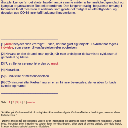
disciple. Længe før det skete, havde han på samme måde i al hemmelighed grundlagt og
igangsat organisationen Rosenkorsordenen. Den fungerer stadig i begrænset omfang. I
frimureriet fandt mesteren et redskab, som gjorde det muligt at nå offentligheden, og
desuden gav CO-frimureriet[6] adgang til mysterierne.
_________________________________
[1]
Arhat
betyder ”den værdige” – ”den, der har gjort sig fortjent”. En Arhat har taget 4.
indvielse
, som svarer til korsfæstelsen eller opofrelsen.
[2] Nirvana er den tilstand, man opnår, når man undslipper de karmiske cyklusser af
genfødsel og lidelse.
[3] 7. stråle for ceremoniel orden og
magi
.
[4] Hierarkiet.
[5] 5. indvielse er mesterindvielsen.
[6] CO-frimureri eller Fællesfrimureri er en frimurerbevægelse, der er åben for både
kvinder og mænd.
_________________________________
Side :
1
|
2
|
3
|
4
|
5
|
næste
"Artikler på Visdomsnettet.dk udtrykker ikke nødvendigvis VisdomsNettets holdninger, men er alene
forfatterens.”
”Denne artikel må distribueres videre over Internettet og udprintes uden forfatterens tilladelse. Anden
brug, herunder print i medier og anden form for distribution, eller brug af denne artikel, eller dele heraf,
kræver ophavsretindehaverens tilladelse."