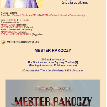
åndelig udvikling.
Niveau : Erfarne
Du er her :
Esoterisk Visdom
»
GRUNDVIDEN
»
Esoterisk filosofi
»
Femte naturrige
Side :
1
|
2
|
3
|
4
|
5
|
næste
Relaterede artikler :
MAHATMAER
(Begynder)
VERDENSLÃ†REREN
(Erfarne)
KRISTI GENKOMST
(Vidende)
MAHACHOHAN
(Erfarne)
DET Ã…NDELIGE HIERARKI
(Begynder)
MESTER RAKOCZY
(1 af 5)
MESTER RAKOCZY
Af
Geoffrey Hodson
Fra
Illuminations of the Mystery Tradition
[1]
(Modtaget fra
mester
Polidorus Isurenus)
(Oversættelse Thora Lund Mollerup & Erik Ansvang)