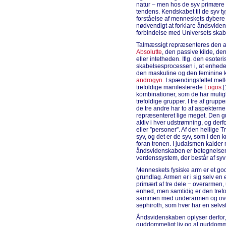
natur – men hos de syv primære
tendens. Kendskabet til de syv t
forståelse af menneskets dybere 
nødvendigt at forklare åndsvid
forbindelse med Universets skab
Talmæssigt repræsenteres den aktive
Absolutte
, den passive kilde, de
eller intetheden. Iflg. den esoter
skabelsesprocessen i, at enheden
den maskuline og den feminine kra
androgyn
. I spændingsfeltet mel
trefoldige manifesterede
Logos
.
kombinationer, som de har mulig
trefoldige grupper. I tre af grupp
de tre andre har to af aspektern
repræsenteret lige meget. Den
aktiv i hver udstrømning, og de
eller ”personer”. Af den hellige 
syv, og det er de syv, som i den
foran tronen. I judaismen kalde
åndsvidenskaben er betegnelsen 
verdenssystem, der består af syv
Menneskets fysiske arm er et go
grundlag. Armen er i sig selv en 
primært af tre dele − overarmen
enhed, men samtidig er den trefo
sammen med underarmen og overa
sephiroth, som hver har en selvs
Åndsvidenskaben oplyser derfor, 
guddommeligt liv og al guddomm