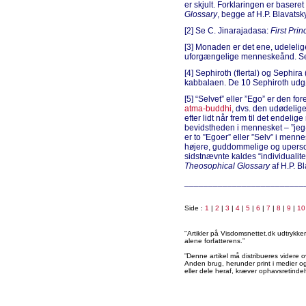
er skjult. Forklaringen er basere
Glossary
, begge af H.P. Blavatsky
[2] Se C. Jinarajadasa:
First Pri
[3] Monaden er det ene, udeleli
uforgængelige menneskeånd. Se 
[4] Sephiroth (flertal) og Sephir
kabbalaen. De 10 Sephiroth udgø
[5] “Selvet” eller ”Ego” er den f
atma-buddhi
, dvs. den udødelige
efter lidt når frem til det endelig
bevidstheden i mennesket – ”jeg-f
er to ”Egoer” eller ”Selv” i menn
højere, guddom­melige og uperso
sidstnævnte kaldes “individualit
Theosophical Glossary
af H.P. Bl
_________________________
Side :
1
|
2
|
3
|
4
|
5
|
6
|
7
|
8
|
9
|
10
"Artikler på Visdomsnettet.dk udtrykk
alene forfatterens.”
”Denne artikel må distribueres videre o
Anden brug, herunder print i medier og 
eller dele heraf, kræver ophavsretindeh