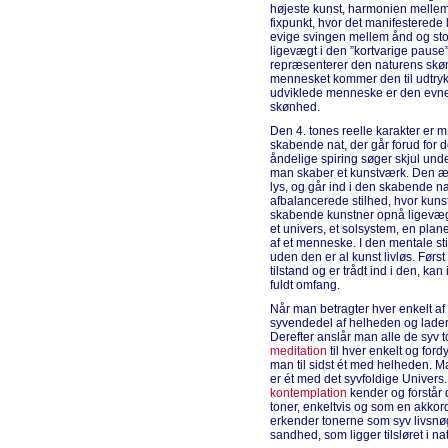
højeste kunst, harmonien mellem
fixpunkt, hvor det manifesterede 
evige svingen mellem ånd og stof.
ligevægt i den ”kortvarige pause”
repræsenterer den naturens skøn
mennesket kommer den til udtryk
udviklede menneske er den evnen 
skønhed.
Den 4. tones reelle karakter er m
skabende nat, der går forud for 
åndelige spiring søger skjul und
man skaber et kunstværk. Den æg
lys, og går ind i den skabende nat
afbalancerede stilhed, hvor kuns
skabende kunstner opnå ligevægt
et univers, et solsystem, en plan
af et menneske. I den mentale sti
uden den er al kunst livløs. Først
tilstand og er trådt ind i den, ka
fuldt omfang.
Når man betragter hver enkelt af 
syvendedel af helheden og lade
Derefter anslår man alle de syv 
meditation
til hver enkelt og ford
man til sidst ét med helheden. M
er ét med det syvfoldige Univer
kontemplation
kender og forstår
toner, enkeltvis og som en akkor
erkender tonerne som syv livsnøg
sandhed, som ligger tilsløret i n