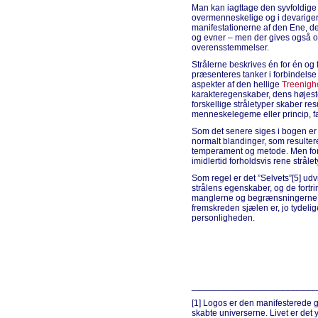
Man kan iagttage den syvfoldige k
overmenneskelige og i devarigern
manifestationerne af den Ene, 
og evner – men der gives også o
overensstemmelser.
Strålerne beskrives én for én og 
præsenteres tanker i forbindelse
aspekter af den hellige
Treenigh
karakteregenskaber, dens højest
forskellige stråletyper skaber resu
menneskelegeme eller princip, f
Som det senere siges i bogen er 
normalt blandinger, som resultere
temperament og metode. Men for 
imidlertid forholdsvis rene stråle
Som regel er det ”Selvets”[5] udvi
strålens egenskaber, og de fortri
manglerne og begrænsningerne o
fremskreden sjælen er, jo tydelig
personligheden.
_________________________
[1] Logos er den manifesterede 
skabte universerne. Livet er det 