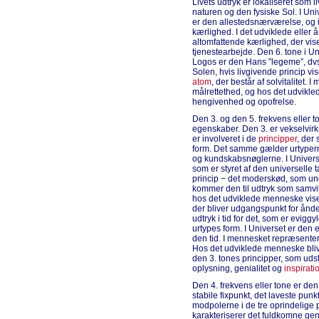
Livets udtryk er lokaliseret som li
naturen og den fysiske Sol. I Uni
er den allestedsnærværelse, og 
kærlighed. I det udviklede elle
altomfattende kærlighed, der vis
tjenestearbejde. Den 6. tone i Uni
Logos er den Hans ”legeme”, dvs
Solen, hvis livgivende princip vi
atom
, der består af solvitalitet.
målrettethed, og hos det udvikle
hengivenhed og opofrelse.
Den 3. og den 5. frekvens eller
egenskaber. Den 3. er vekselvirk
er involveret i de
principper
, der 
form. Det samme gælder urtypern
og kundskabsnøglerne. I Univers
som er styret af den universelle 
princip − det moderskød, som und
kommer den til udtryk som samvi
hos det udviklede menneske viser
der bliver udgangspunkt for åndel
udtryk i tid for det, som er evigg
urtypes form. I Universet er den 
den tid. I mennesket repræsenter
Hos det udviklede menneske blive
den 3. tones principper, som uds
oplysning, genialitet og
inspirati
Den 4. frekvens eller tone er de
stabile fixpunkt, det laveste pun
modpolerne i de tre oprindelige p
karakteriserer det fuldkomne gen