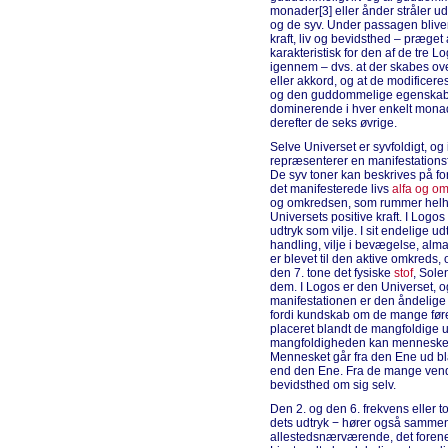
monader[3] eller ånder stråler u
og de syv. Under passagen bliv
kraft, liv og bevidsthed – præge
karakteristisk for den af de tre 
igennem – dvs. at der skabes o
eller akkord, og at de modificeres
og den guddommelige egenskab, 
dominerende i hver enkelt monad
derefter de seks øvrige.
Selve Universet er syvfoldigt, og
repræsenterer en manifestations
De syv toner kan beskrives på fo
det manifesterede livs
alfa og o
og omkredsen, som rummer helhed
Universets positive kraft. I Log
udtryk som vilje. I sit endelige ud
handling, vilje i bevægelse, almag
er blevet til den aktive omkreds,
den 7. tone det fysiske
stof
, Sole
dem. I Logos er den Universet, o
manifestationen er den åndelige 
fordi kundskab om de mange før
placeret blandt de mangfoldige 
mangfoldigheden kan mennesket
Mennesket går fra den Ene ud bl
end den Ene. Fra de mange vend
bevidsthed om sig selv.
Den 2. og den 6. frekvens eller 
dets udtryk − hører også samme
allestedsnærværende, det fore