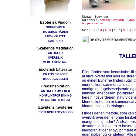
Niveau : Begynder
Du er her :
Esoterisk Litteratur
»
GRAT
Esoterisk Visdom
temperamenter
GRUNDVIDEN
Side :
1
|
2
|
3
|
4
|
5
|
6
|
7
|
8
|
9
|
10
HOVEDOMRÅDER
LIVSKVALITET
DE SYV TEMPERAMENTER
(2
SAMFUND
Skabende Meditation
ARTIKLER
TALLE
OVERBLIK
MEDITATIONERNE
Esoterisk Litteratur
Efterhånden som kendskabet til
GRATIS E-BØGER
at blive overrasket over de store
BOGUDGIVELSER
og evner. Evnerne findes i utall
menneskers sammensatte natur.
Fredsinspiration
modige opdagelsesrejsende og d
ARTIKLER OM FRED
munken, eneboeren, politikeren, 
KONFLIKTFORSKNING
forretningsverdenen, naturvidens
MENNESKE & MILJØ
Menneskeheden er sammensat af a
hinandens modsætninger.
Egyptens mysterier
ESOTERISK EGYPTOLOGI
Findes der en metode, som kan gi
overblik over den enorme forskel
mange muligheder? Åndsvidenska
desuden, at metoden er baseret på 
medfører, at der er syv primære
egenskaber og kendetegn. Alle m