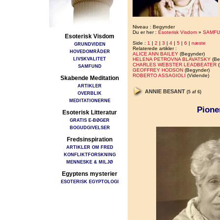
Niveau : Begynder
Du er her :
Esoterisk Visdom
»
SAMFU
Esoterisk Visdom
Side :
1
|
2
|
3
|
4
|
5
|
6
|
næste
GRUNDVIDEN
Relaterede artikler :
HOVEDOMRÅDER
ALICE ANN BAILEY
(Begynder)
LIVSKVALITET
HELENA PETROVNA BLAVATSKY
(Be
CHARLES WEBSTER LEADBEATER
(
SAMFUND
GEOFFREY HODSON
(Begynder)
ROBERTO ASSAGIOLI
(Vidende)
Skabende Meditation
ARTIKLER
ANNIE BESANT
(5 af 6)
OVERBLIK
MEDITATIONERNE
Pione
Esoterisk Litteratur
GRATIS E-BØGER
BOGUDGIVELSER
Fredsinspiration
ARTIKLER OM FRED
KONFLIKTFORSKNING
MENNESKE & MILJØ
Egyptens mysterier
ESOTERISK EGYPTOLOGI