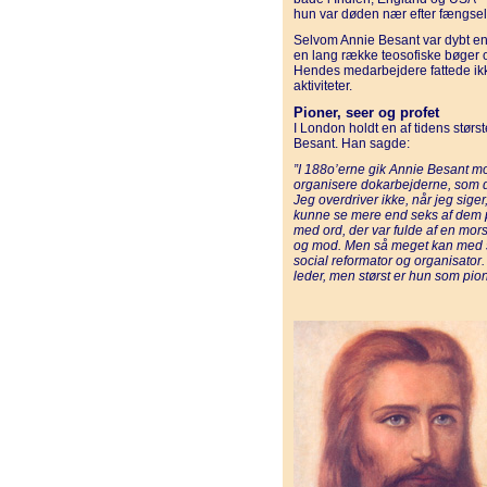
hun var døden nær efter fængsels
Selvom Annie Besant var dybt en
en lang række teosofiske bøger o
Hendes medarbejdere fattede ikke,
aktiviteter.
Pioner, seer og profet
I London holdt en af tidens største
Besant. Han sagde:
”I 188o’erne gik Annie Besant
mo
organisere dokarbejderne, som 
Jeg overdriver ikke, når jeg sige
kunne se mere end seks af dem p
med ord, der var fulde af en mors
og mod. Men så meget kan med si
social reformator og organisator.
leder, men størst er hun som pio