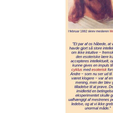
I februar 1882 skrev mesteren
M
”Et par af os håbede, at
havde gjort så store intelle
om ikke intuitive − fremsk
den esoteriske lære k
accepteres intellektuelt, o
kunne gives en impuls ti
cyklus
med
esoterisk
for
Andre − som nu ser ud til
været klogere − var af e
mening, men der blev g
tilladelse til at prøve. D
imidlertid en betingelse
eksperimentet skulle 
uafhængigt af mestrenes p
ledelse, og at vi ikke gre
unormal måde.”