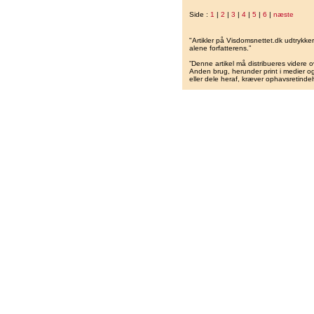
Side :
1
|
2
|
3
|
4
|
5
|
6
|
næste
"Artikler på Visdomsnettet.dk udtrykk
alene forfatterens.”
”Denne artikel må distribueres videre o
Anden brug, herunder print i medier og 
eller dele heraf, kræver ophavsretindeh