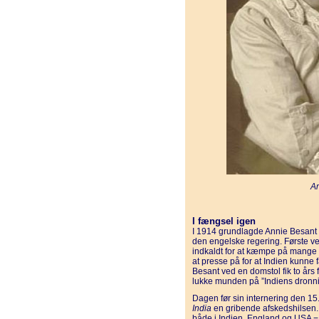
An
I fængsel igen
I 1914 grundlagde Annie Besant
den engelske regering. Første ve
indkaldt for at kæmpe på mange
at presse på for at Indien kunne f
Besant ved en domstol fik to års
lukke munden på ”Indiens dronni
Dagen før sin internering den 15.
India
en gribende afskedshilsen.
både i Indien, England og USA − 