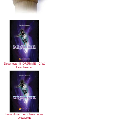
Download-fil: DRØMME - C.W.
Leadbeater
Læsefil med vendbare sider:
DRØMME