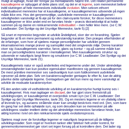
muligt at iagttage, hvad der foregår på mentalplanets højere trin. Det relativt permanente
kausallegeme
er opbygget af dette plans stof, og det er et
legeme
, som mennesket beliver
indtil slutningen af hele menneskets individuelle
evolution
. Men selvom ethvert
individualiseret menneske har et kausallegeme, er kausallegemernes udseende på ingen
måde ikke ens. Hos det gennemsnitlige, uudviklede menneske er kausallegemet i
virkeligheden vanskeligt at få øje på for den clairvoyante forsker, for disse menneskers
kausallegemer er ikke andet end en farveløs hinde − præcis tilstrækkeligt til at holde
sammen på og danne en reinkarnerende
individualitet
− men heller ikke mere. (se C.W.
Leadbeater: Det Synlige og det Usynlige Menneske, tavle 5).[2]
Så snart et menneske begynder at udvikle åndelighed, sker der en forandring. Sjælen
begynder at få en mere permanent og selvstændig karakter. Den præges efterhånden af
de erfaringer, som hver af sjælens mange personligheder har udviklet gennem
inkarnationernes mange prøver og samspillet med det omgivende miljø. Denne karakter
viser sig i kausallegemets størrelse, farve, glans og kontur − og på samme måde kan
man se personlighedens karakter i mentallegemet. Men kausallegemets struktur og
udseende er naturligvis langt finere og smukkere (se C.W. Leadbeater: Det Synlige og det
Usynlige Menneske, tavle 21).
Kausallegemets natur er også anderledes end legemerne under det. Under almindelige
omstændigheder kan kun positive egenskaber manifestere sig gennem kausallegemet.
De mest primitive mennesker ses sædvanligvis kun som fuldkomment uudviklede
væsener på dette plan. Selv om karaktersvagheder gentages liv efter liv, kan de aldrig
påvirke dette ophøjede legeme. Gentagelsen gør det kun mere og mere vanskeligt at
udvikle de modsatte karakterstyrker.
På den anden side vil vedholdende udvikling af en karakterstyrke hurtigt kunne ses i
kausallegemet. Hvis man iagttager en
discipel
, der har gjort store fremskridt på
udviklingsvejen, er kausallegemet et overjordisk smukt syn (se C.W. Leadbeater: Det
Synlige og det Usynlige Menneske, tavle 26). Og en mesters legeme er en ufattelig sfære
af levende lys, og auraens strålende skær kan umuligt beskrives med ord. Den, som bare
én gang har set dette ophøjede syn, og som desuden kan se mennesker på alle
udviklingens stadier imellem dette og det almindelige menneskes farveløse hinde, kan
aldrig komme i tvivl om den reinkarnerende sjæls evolutionsproces.
Sjælens magt over de forskellige legemer er naturligvis begrænset på de tidligere
udviklingsstadier. Som regel er hverken tanker eller følelser helt under kontrol, for
gennemsnitsmennesket gør stort set ingen forsøg på at kontrollere dem. Det lader sig