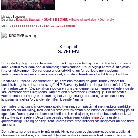
Niveau : Begynder
Du er her :
Esoterisk Litteratur
»
GRATIS E-BØGER
»
Esoterisk psykologi
»
Drømmeliv
Side :
1
|
2
|
3
|
4
|
5
|
6
|
7
|
8
|
9
|
10
|
11
|
12
|
13
|
næste
DRØMME
(4 af 13)
3. kapitel
SJÆLEN
De forskellige legemer og funktioner er i virkeligheden blot sjælens redskaber − selvom
dens kontrol over dem ofte er temmelig ufuldkommen. Det er vigtigt at forstå, at sjælen
ikke er fuldkommen. Den er også under udvikling, og for de fleste menneskers
vedkommende er den kun en spire til det, som den i fremtiden vil udvikle sig til at blive.
En stanze i Dzyans Bog fortæller: ”De, som kun modtog en gnist, forblev blottet for
kundskab − gnisten brændte svagt”. H.P. Blavatsky forklarer det på denne måde i Den
Hemmelige Lære: ”De, som kun modtog en gnist, er gennemsnitsmenneskeheden, og de
skal erhverve deres intelligens i løbet af den nuværende evolution[1]”. For de flestes
vedkommende ulmer gnisten kun, og det vil tage mange tidsaldre, før evolutionens
langsomme vækst forvandler den til en lysende flamme.
Der findes utvivlsomt åndsvidenskabelig litteratur, som påstår, at menneskets sjæl ikke
har behov for udvikling, fordi den allerede er fuldkommen og endog er guddommelig på sit
eget plan. Denne påstand henviser imidlertid ikke til sjælen, men til et bevidsthedsniveau
et stykke over sjælen. Dette høje bevidsthedsniveau kaldes
atma
. Atma er den
guddommelige vilje og hensigt, som i allerhøjeste grad befinder sig langt over menneskets
fatteevne.
Den reinkarnerende sjæls formål er udvikling, og dens evolutionsproces ses tydeligt af
clairvoyante forskere, som har udviklet den psykiske synsevne til et niveau, der gør det