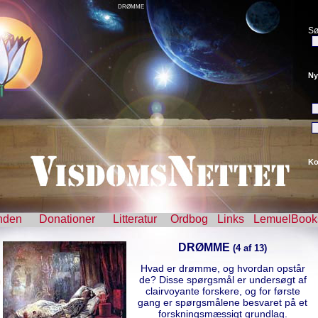
DRØMME
Sø
Ny
Ko
nden
Donationer
Litteratur
Ordbog
Links
LemuelBook
DRØMME
(4 af 13)
Hvad er drømme, og hvordan opstår
de? Disse spørgsmål er undersøgt af
clairvoyante forskere, og for første
gang er spørgsmålene besvaret på et
forskningsmæssigt grundlag.