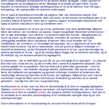
drive rundt i manegen af impulserne fra de lavere tanker og begær. Under søvnen er
mentallegemet og astrallegemet derfor tilbøjelige til at handle på egen hånd. Og det
betyder, at menneskets åndelige udviklingsniveau er en af de faktorer, man må tage i
betragtning, når spørgsmålet om drømme undersøges.
Det er også af betydning at forestille sig sjælens rolle, når mennesket danner sine
forestillinger om fysiske genstande. Man må huske, at det eneste nervetrådene gør, er at
overføre indtryk til hjernen, mens det er sjælens opgave at bearbejde indtrykkene ved
hjælp af tanken, klassificere dem og kombinere dem.
Når man eksempelvis ser et hus og et træ, genkender man dem øjeblikkeligt. Alligevel
bliver det indtryk, der overføres via øjnene, meget mangelfuldt. Bestemte lysfrekvenser −
det vil sige æterbølger, som vibrerer i et bestemt indbyrdes forhold − tilbagekastes fra
huset og træet, og de rammer øjets nethinde, hvorefter de sensitive nervetråde
omhyggeligt meddeler disse vibrationer til hjernen. Men hvad fortæller de? De
meddelelser, der overføres, er forskellige farvepunkter, der er afgrænset af mere eller
mindre faste konturer. Og det er tankesindet, som på grund af tidligere erfaringer er i
stand til at bestemme, at den firkantede hvide genstand er et hus, og at den brunlige og
grønne genstand er et træ − og at de sandsynligvis begge har en bestemt størrelse, og at
de befinder sig i en bestemt afstand fra iagttageren.
Et menneske − der er født blind og som får sit syn ved hjælp af en operation − er i lang tid
ikke klar over, hvad det ser, og det er heller ikke i stand til at bedømme afstande. Det
samme gælder for et spædbarn. Det kan finde på at gribe efter genstande − som for
eksempel Månen − der befinder sig langt udenfor rækkevidde. Når barnet vokser op,
lærer det imidlertid ved gentagelse og gennem erfaringer instinktivt at bedømme den
sandsynlige afstand og størrelse af de former, der iagttages. Alligevel kan selv voksne
mennesker meget let blive narret med hensyn til afstand og størrelse af en ukendt
genstand − navnlig hvis den ses i svag belysning.
Konklusionen er, at det, man ser, ikke er tilstrækkeligt til at sikre en nøjagtig iagttagelse.
Sjælens
skelneevne
, som fungerer via tanken, må også bearbejde det, der ses. Denne
skelneevne er ikke et medfødt
instinkt
, der fungerer perfekt fra begyndelsen, men den er
et resultatet af en ubevidst sammenligning af en omfattende mængde data og en stor
erfaringsmængde.
Disse informationer er en forudsætning for at kunne forstå næste afsnit af bogen.
_________________________________