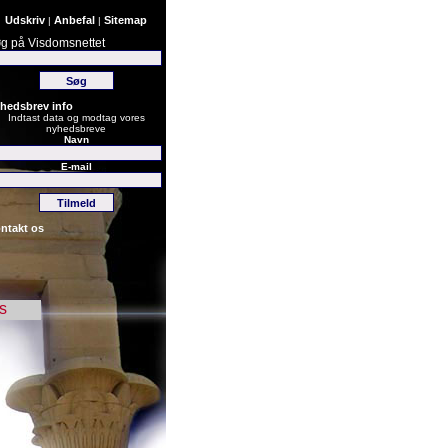
Udskriv
Anbefal
Sitemap
|
|
g på Visdomsnettet
hedsbrev info
Indtast data og modtag vores
nyhedsbreve
Navn
E-mail
ntakt os
s