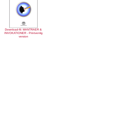
Download-fil: MANTRAER &
INVOKATIONER - Printvenlig
version