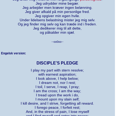
Jeg udrydder mine begær.
Jeg arbejder men kræver ingen belønning.
Jeg giver afkald på min personlige fred.
Jeg opgiver min egen hvile.
Under lidelsens belastning mister jeg mig selv.
Og jeg finder mig selv og kan træde ind i freden.
Jeg dedikerer mig til alt dette,
og påkalder min sjæl.
--oo0oo--
Engelsk version:
DISCIPLE’S PLEDGE
I play my part with stern resolve;
with earnest aspiration;
I look above, I help below;
I dream not, nor I rest;
I toil, I serve, I reap, I pray;
I am the cross; I am the way;
I tread upon the work i do,
I mount upon my slain self;
I kill desire, and I strive, forgetting all reward.
I forego peace, I forfeit rest;
And, in the stress of pain, I lose myself
and I find myself and enter into peace;