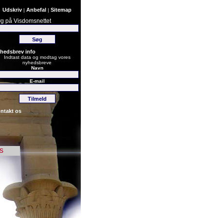
Udskriv
Anbefal
Sitemap
|
|
g på Visdomsnettet
hedsbrev info
Indtast data og modtag vores
nyhedsbreve
Navn
E-mail
ntakt os
s