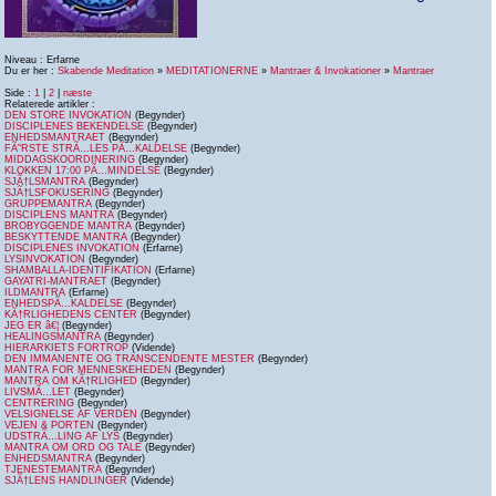
Niveau : Erfarne
Du er her :
Skabende Meditation
»
MEDITATIONERNE
»
Mantraer & Invokationer
»
Mantraer
Side :
1
|
2
|
næste
Relaterede artikler :
DEN STORE INVOKATION
(Begynder)
DISCIPLENES BEKENDELSE
(Begynder)
ENHEDSMANTRAET
(Begynder)
FÃ˜RSTE STRÃ…LES PÃ…KALDELSE
(Begynder)
MIDDAGSKOORDINERING
(Begynder)
KLOKKEN 17:00 PÃ…MINDELSE
(Begynder)
SJÃ†LSMANTRA
(Begynder)
SJÃ†LSFOKUSERING
(Begynder)
GRUPPEMANTRA
(Begynder)
DISCIPLENS MANTRA
(Begynder)
BROBYGGENDE MANTRA
(Begynder)
BESKYTTENDE MANTRA
(Begynder)
DISCIPLENES INVOKATION
(Erfarne)
LYSINVOKATION
(Begynder)
SHAMBALLA-IDENTIFIKATION
(Erfarne)
GAYATRI-MANTRAET
(Begynder)
ILDMANTRA
(Erfarne)
ENHEDSPÃ…KALDELSE
(Begynder)
KÃ†RLIGHEDENS CENTER
(Begynder)
JEG ER â€¦
(Begynder)
HEALINGSMANTRA
(Begynder)
HIERARKIETS FORTROP
(Vidende)
DEN IMMANENTE OG TRANSCENDENTE MESTER
(Begynder)
MANTRA FOR MENNESKEHEDEN
(Begynder)
MANTRA OM KÃ†RLIGHED
(Begynder)
LIVSMÃ…LET
(Begynder)
CENTRERING
(Begynder)
VELSIGNELSE AF VERDEN
(Begynder)
VEJEN & PORTEN
(Begynder)
UDSTRÃ…LING AF LYS
(Begynder)
MANTRA OM ORD OG TALE
(Begynder)
ENHEDSMANTRA
(Begynder)
TJENESTEMANTRA
(Begynder)
SJÃ†LENS HANDLINGER
(Vidende)