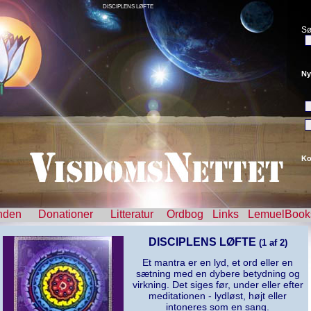
DISCIPLENS LØFTE
Sø
Ny
Ko
nden
Donationer
Litteratur
Ordbog
Links
LemuelBook
DISCIPLENS LØFTE
(1 af 2)
Et mantra er en lyd, et ord eller en
sætning med en dybere betydning og
virkning. Det siges før, under eller efter
meditationen - lydløst, højt eller
intoneres som en sang.