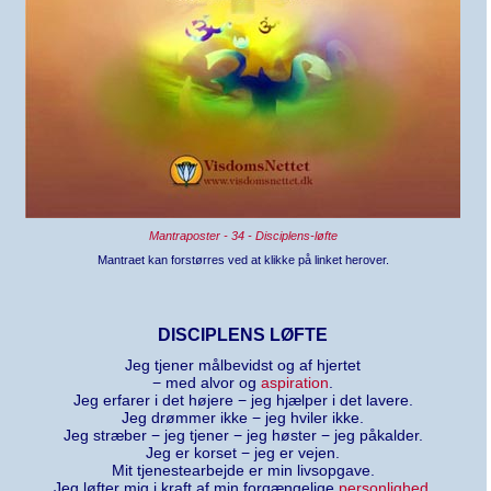
Mantraposter - 34 - Disciplens-løfte
Mantraet kan forstørres ved at klikke på linket herover.
DISCIPLENS LØFTE
Jeg tjener målbevidst og af hjertet
− med alvor og
aspiration
.
Jeg erfarer i det højere − jeg hjælper i det lavere.
Jeg drømmer ikke − jeg hviler ikke.
Jeg stræber − jeg tjener − jeg høster − jeg påkalder.
Jeg er korset − jeg er vejen.
Mit tjenestearbejde er min livsopgave.
Jeg løfter mig i kraft af min forgængelige
personlighed
.