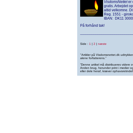
VisdomsNettet
er 
gratis. Arbejdet o
altid velkomne. D
Reg. 1551 - giro
IBAN: DK11 3000
På forhånd tak!
_________________________
Side :
1
|
2
|
næste
"Artikler på Visdomsnettet.dk udtrykk
alene forfatterens.”
”Denne artikel må distribueres videre o
Anden brug, herunder print i medier og 
eller dele heraf, kræver ophavsretindeh