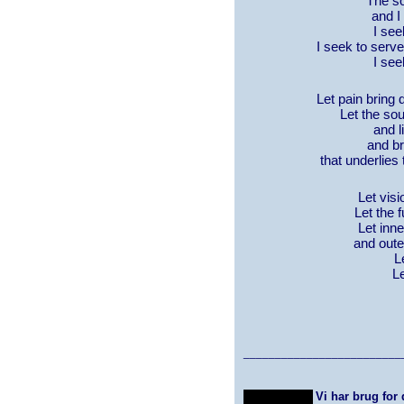
The s
and I
I seek
I seek to serv
I see
Let pain bring 
Let the sou
and l
and br
that underlies
Let vis
Let the 
Let inn
and oute
L
Le
_________________________
Vi har brug for 