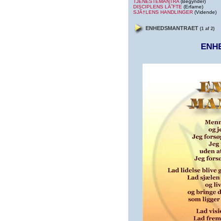
TJENESTEMANTRA
(Begynder)
DISCIPLENS LÃ˜FTE
(Erfarne)
SJÃ†LENS HANDLINGER
(Vidende)
ENHEDSMANTRAET
(1 af 2)
ENH