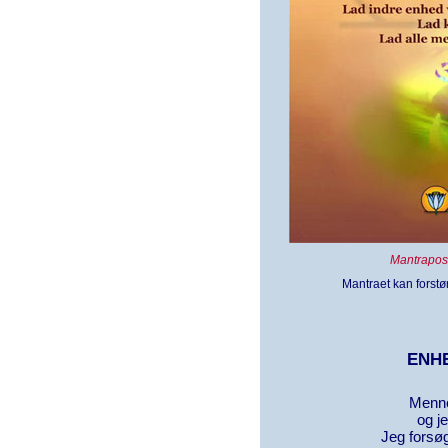
Mantrapost
Mantraet kan forstør
ENH
Menne
og j
Jeg forsøg