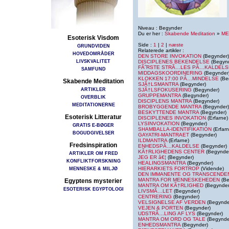
Niveau : Begynder
Du er her :
Skabende Meditation
»
ME
Esoterisk Visdom
Side :
1
|
2
|
næste
GRUNDVIDEN
Relaterede artikler :
HOVEDOMRÅDER
DEN STORE INVOKATION
(Begynder)
LIVSKVALITET
DISCIPLENES BEKENDELSE
(Begynd
FÃ˜RSTE STRÃ…LES PÃ…KALDELS
SAMFUND
MIDDAGSKOORDINERING
(Begynder
KLOKKEN 17:00 PÃ…MINDELSE
(Be
Skabende Meditation
SJÃ†LSMANTRA
(Begynder)
ARTIKLER
SJÃ†LSFOKUSERING
(Begynder)
GRUPPEMANTRA
(Begynder)
OVERBLIK
DISCIPLENS MANTRA
(Begynder)
MEDITATIONERNE
BROBYGGENDE MANTRA
(Begynder)
BESKYTTENDE MANTRA
(Begynder)
Esoterisk Litteratur
DISCIPLENES INVOKATION
(Erfarne)
LYSINVOKATION
(Begynder)
GRATIS E-BØGER
SHAMBALLA-IDENTIFIKATION
(Erfarn
BOGUDGIVELSER
GAYATRI-MANTRAET
(Begynder)
ILDMANTRA
(Erfarne)
Fredsinspiration
ENHEDSPÃ…KALDELSE
(Begynder)
KÃ†RLIGHEDENS CENTER
(Begynde
ARTIKLER OM FRED
JEG ER â€¦
(Begynder)
KONFLIKTFORSKNING
HEALINGSMANTRA
(Begynder)
MENNESKE & MILJØ
HIERARKIETS FORTROP
(Vidende)
DEN IMMANENTE OG TRANSCENDE
MANTRA FOR MENNESKEHEDEN
(Be
Egyptens mysterier
MANTRA OM KÃ†RLIGHED
(Begynder
ESOTERISK EGYPTOLOGI
LIVSMÃ…LET
(Begynder)
CENTRERING
(Begynder)
VELSIGNELSE AF VERDEN
(Begynde
VEJEN & PORTEN
(Begynder)
UDSTRÃ…LING AF LYS
(Begynder)
MANTRA OM ORD OG TALE
(Begynde
ENHEDSMANTRA
(Begynder)