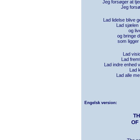
Jeg forsøger at tj
Jeg forsø
Lad lidelse blive
Lad sjælen
og liv
og bringe d
som ligger 
Lad visi
Lad frem
Lad indre enhed v
Lad k
Lad alle me
Engelsk version:
T
OF