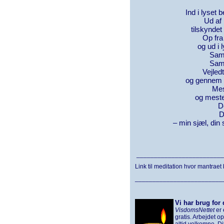
Ind i lyset 
Ud af
tilskyndet
Op fra 
og ud i 
Sam
Samm
Vejledt
og gennem d
Mes
og meste
D
D
– min sjæl, din 
_________________________
Link til meditation hvor mantraet
_________________________
Vi har brug for 
VisdomsNettet
er 
gratis. Arbejdet o