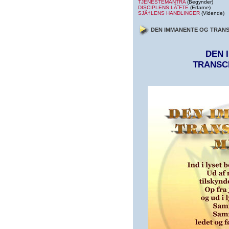
TJENESTEMANTRA
(Begynder)
DISCIPLENS LÃ˜FTE
(Erfarne)
SJÃ†LENS HANDLINGER
(Vidende)
DEN IMMANENTE OG TRAN
DEN 
TRANSC