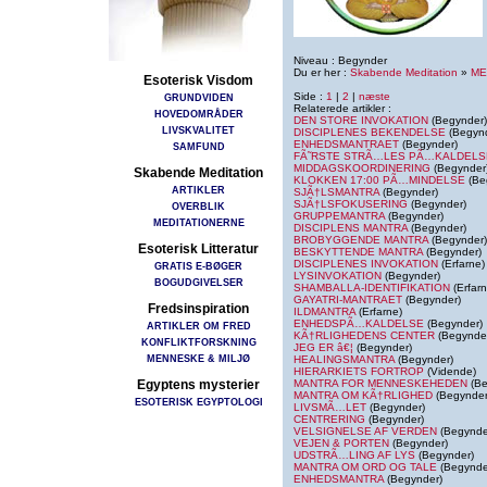
Niveau : Begynder
Du er her :
Skabende Meditation
»
ME
Esoterisk Visdom
Side :
1
|
2
|
næste
GRUNDVIDEN
Relaterede artikler :
HOVEDOMRÅDER
DEN STORE INVOKATION
(Begynder)
LIVSKVALITET
DISCIPLENES BEKENDELSE
(Begynd
ENHEDSMANTRAET
(Begynder)
SAMFUND
FÃ˜RSTE STRÃ…LES PÃ…KALDELS
MIDDAGSKOORDINERING
(Begynder
Skabende Meditation
KLOKKEN 17:00 PÃ…MINDELSE
(Be
ARTIKLER
SJÃ†LSMANTRA
(Begynder)
SJÃ†LSFOKUSERING
(Begynder)
OVERBLIK
GRUPPEMANTRA
(Begynder)
MEDITATIONERNE
DISCIPLENS MANTRA
(Begynder)
BROBYGGENDE MANTRA
(Begynder)
Esoterisk Litteratur
BESKYTTENDE MANTRA
(Begynder)
DISCIPLENES INVOKATION
(Erfarne)
GRATIS E-BØGER
LYSINVOKATION
(Begynder)
BOGUDGIVELSER
SHAMBALLA-IDENTIFIKATION
(Erfarn
GAYATRI-MANTRAET
(Begynder)
Fredsinspiration
ILDMANTRA
(Erfarne)
ENHEDSPÃ…KALDELSE
(Begynder)
ARTIKLER OM FRED
KÃ†RLIGHEDENS CENTER
(Begynde
KONFLIKTFORSKNING
JEG ER â€¦
(Begynder)
MENNESKE & MILJØ
HEALINGSMANTRA
(Begynder)
HIERARKIETS FORTROP
(Vidende)
Egyptens mysterier
MANTRA FOR MENNESKEHEDEN
(Be
MANTRA OM KÃ†RLIGHED
(Begynder
ESOTERISK EGYPTOLOGI
LIVSMÃ…LET
(Begynder)
CENTRERING
(Begynder)
VELSIGNELSE AF VERDEN
(Begynde
VEJEN & PORTEN
(Begynder)
UDSTRÃ…LING AF LYS
(Begynder)
MANTRA OM ORD OG TALE
(Begynde
ENHEDSMANTRA
(Begynder)