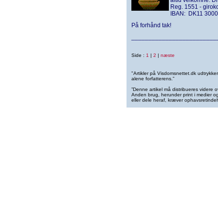
altid velkomne. D
Reg. 1551 - giro
IBAN: DK11 3000
På forhånd tak!
_________________________
Side :
1
|
2
|
næste
"Artikler på Visdomsnettet.dk udtrykk
alene forfatterens.”
”Denne artikel må distribueres videre o
Anden brug, herunder print i medier og 
eller dele heraf, kræver ophavsretindeh