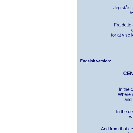
Jeg står i
h
Fra dette 
for at vise 
Engelsk version:
CEN
In the 
Where 
and 
In the ce
wh
And from that cent