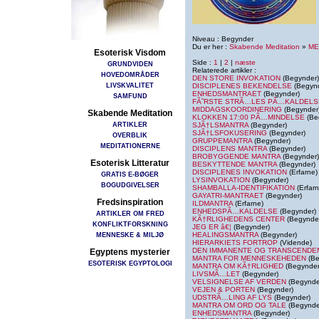
Niveau : Begynder
Du er her :
Skabende Meditation
»
ME
Esoterisk Visdom
Side :
1
|
2
|
næste
GRUNDVIDEN
Relaterede artikler :
HOVEDOMRÅDER
DEN STORE INVOKATION
(Begynder)
LIVSKVALITET
DISCIPLENES BEKENDELSE
(Begynd
ENHEDSMANTRAET
(Begynder)
SAMFUND
FÃ˜RSTE STRÃ…LES PÃ…KALDELS
MIDDAGSKOORDINERING
(Begynder
Skabende Meditation
KLOKKEN 17:00 PÃ…MINDELSE
(Be
ARTIKLER
SJÃ†LSMANTRA
(Begynder)
SJÃ†LSFOKUSERING
(Begynder)
OVERBLIK
GRUPPEMANTRA
(Begynder)
MEDITATIONERNE
DISCIPLENS MANTRA
(Begynder)
BROBYGGENDE MANTRA
(Begynder)
Esoterisk Litteratur
BESKYTTENDE MANTRA
(Begynder)
DISCIPLENES INVOKATION
(Erfarne)
GRATIS E-BØGER
LYSINVOKATION
(Begynder)
BOGUDGIVELSER
SHAMBALLA-IDENTIFIKATION
(Erfarn
GAYATRI-MANTRAET
(Begynder)
Fredsinspiration
ILDMANTRA
(Erfarne)
ENHEDSPÃ…KALDELSE
(Begynder)
ARTIKLER OM FRED
KÃ†RLIGHEDENS CENTER
(Begynde
KONFLIKTFORSKNING
JEG ER â€¦
(Begynder)
MENNESKE & MILJØ
HEALINGSMANTRA
(Begynder)
HIERARKIETS FORTROP
(Vidende)
DEN IMMANENTE OG TRANSCENDE
Egyptens mysterier
MANTRA FOR MENNESKEHEDEN
(Be
ESOTERISK EGYPTOLOGI
MANTRA OM KÃ†RLIGHED
(Begynder
LIVSMÃ…LET
(Begynder)
VELSIGNELSE AF VERDEN
(Begynde
VEJEN & PORTEN
(Begynder)
UDSTRÃ…LING AF LYS
(Begynder)
MANTRA OM ORD OG TALE
(Begynde
ENHEDSMANTRA
(Begynder)