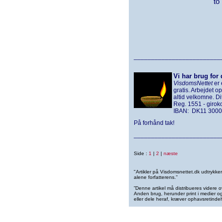
to
_________________________
Vi har brug for 
VisdomsNettet
er 
gratis. Arbejdet o
altid velkomne. D
Reg. 1551 - giro
IBAN: DK11 3000
På forhånd tak!
_________________________
Side :
1
|
2
|
næste
"Artikler på Visdomsnettet.dk udtrykk
alene forfatterens.”
”Denne artikel må distribueres videre o
Anden brug, herunder print i medier og 
eller dele heraf, kræver ophavsretindeh