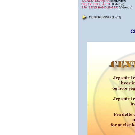
TJENESTEMANTRA
(Begynder)
DISCIPLENS LÃ˜FTE
(Erfarne)
SJÃ†LENS HANDLINGER
(Vidende)
CENTRERING
(1 af 2)
C