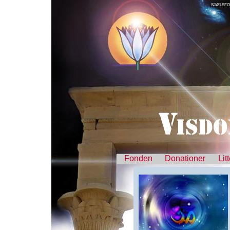
SJÆLSFO
Fonden
Donationer
Lit