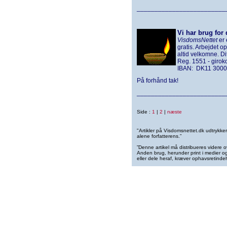
_________________________
Vi har brug for 
VisdomsNettet
er 
gratis. Arbejdet o
altid velkomne. D
Reg. 1551 - giro
IBAN: DK11 3000
På forhånd tak!
_________________________
Side :
1
|
2
|
næste
"Artikler på Visdomsnettet.dk udtrykk
alene forfatterens.”
”Denne artikel må distribueres videre o
Anden brug, herunder print i medier og 
eller dele heraf, kræver ophavsretindeh