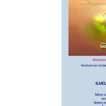
Mantrapost
Mantraet kan forstør
SJÆ
Mere s
re
finere 