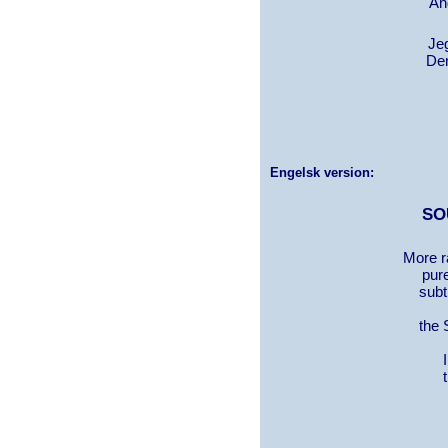
Ånd
Jeg
Den
Engelsk version:
SO
More r
pure
subt
the 