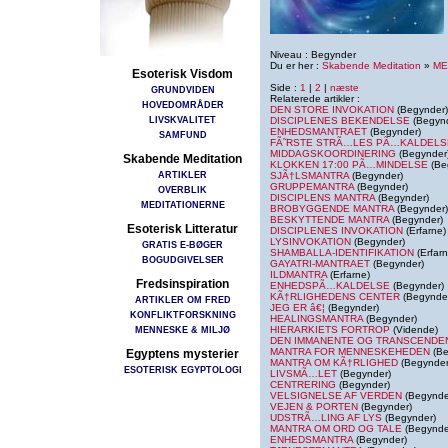
Niveau : Begynder
Du er her :
Skabende Meditation
»
ME
Esoterisk Visdom
Side :
1
|
2
|
næste
GRUNDVIDEN
Relaterede artikler :
HOVEDOMRÅDER
DEN STORE INVOKATION
(Begynder)
LIVSKVALITET
DISCIPLENES BEKENDELSE
(Begynd
ENHEDSMANTRAET
(Begynder)
SAMFUND
FÃ˜RSTE STRÃ…LES PÃ…KALDELS
MIDDAGSKOORDINERING
(Begynder
Skabende Meditation
KLOKKEN 17:00 PÃ…MINDELSE
(Be
ARTIKLER
SJÃ†LSMANTRA
(Begynder)
GRUPPEMANTRA
(Begynder)
OVERBLIK
DISCIPLENS MANTRA
(Begynder)
MEDITATIONERNE
BROBYGGENDE MANTRA
(Begynder)
BESKYTTENDE MANTRA
(Begynder)
Esoterisk Litteratur
DISCIPLENES INVOKATION
(Erfarne)
LYSINVOKATION
(Begynder)
GRATIS E-BØGER
SHAMBALLA-IDENTIFIKATION
(Erfarn
BOGUDGIVELSER
GAYATRI-MANTRAET
(Begynder)
ILDMANTRA
(Erfarne)
Fredsinspiration
ENHEDSPÃ…KALDELSE
(Begynder)
KÃ†RLIGHEDENS CENTER
(Begynde
ARTIKLER OM FRED
JEG ER â€¦
(Begynder)
KONFLIKTFORSKNING
HEALINGSMANTRA
(Begynder)
MENNESKE & MILJØ
HIERARKIETS FORTROP
(Vidende)
DEN IMMANENTE OG TRANSCENDE
MANTRA FOR MENNESKEHEDEN
(Be
Egyptens mysterier
MANTRA OM KÃ†RLIGHED
(Begynder
ESOTERISK EGYPTOLOGI
LIVSMÃ…LET
(Begynder)
CENTRERING
(Begynder)
VELSIGNELSE AF VERDEN
(Begynde
VEJEN & PORTEN
(Begynder)
UDSTRÃ…LING AF LYS
(Begynder)
MANTRA OM ORD OG TALE
(Begynde
ENHEDSMANTRA
(Begynder)