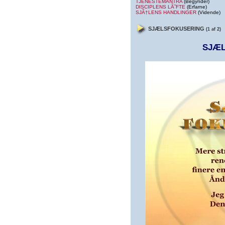
TJENESTEMANTRA
(Begynder)
DISCIPLENS LÃ˜FTE
(Erfarne)
SJÃ†LENS HANDLINGER
(Vidende)
SJÆLSFOKUSERING
(1 af 2)
SJÆ