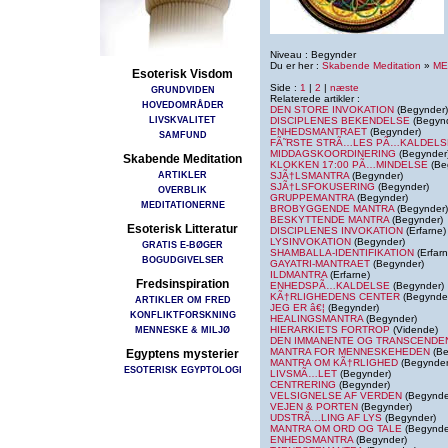
Niveau : Begynder
Du er her :
Skabende Meditation
»
ME
Esoterisk Visdom
Side :
1
|
2
|
næste
GRUNDVIDEN
Relaterede artikler :
HOVEDOMRÅDER
DEN STORE INVOKATION
(Begynder)
LIVSKVALITET
DISCIPLENES BEKENDELSE
(Begynd
ENHEDSMANTRAET
(Begynder)
SAMFUND
FÃ˜RSTE STRÃ…LES PÃ…KALDELS
MIDDAGSKOORDINERING
(Begynder
Skabende Meditation
KLOKKEN 17:00 PÃ…MINDELSE
(Be
ARTIKLER
SJÃ†LSMANTRA
(Begynder)
SJÃ†LSFOKUSERING
(Begynder)
OVERBLIK
GRUPPEMANTRA
(Begynder)
MEDITATIONERNE
BROBYGGENDE MANTRA
(Begynder)
BESKYTTENDE MANTRA
(Begynder)
Esoterisk Litteratur
DISCIPLENES INVOKATION
(Erfarne)
LYSINVOKATION
(Begynder)
GRATIS E-BØGER
SHAMBALLA-IDENTIFIKATION
(Erfarn
BOGUDGIVELSER
GAYATRI-MANTRAET
(Begynder)
ILDMANTRA
(Erfarne)
Fredsinspiration
ENHEDSPÃ…KALDELSE
(Begynder)
KÃ†RLIGHEDENS CENTER
(Begynde
ARTIKLER OM FRED
JEG ER â€¦
(Begynder)
KONFLIKTFORSKNING
HEALINGSMANTRA
(Begynder)
MENNESKE & MILJØ
HIERARKIETS FORTROP
(Vidende)
DEN IMMANENTE OG TRANSCENDE
MANTRA FOR MENNESKEHEDEN
(Be
Egyptens mysterier
MANTRA OM KÃ†RLIGHED
(Begynder
ESOTERISK EGYPTOLOGI
LIVSMÃ…LET
(Begynder)
CENTRERING
(Begynder)
VELSIGNELSE AF VERDEN
(Begynde
VEJEN & PORTEN
(Begynder)
UDSTRÃ…LING AF LYS
(Begynder)
MANTRA OM ORD OG TALE
(Begynde
ENHEDSMANTRA
(Begynder)