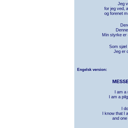
Jeg v
for jeg ved, 
og forenet m
Dere
Denne 
Min styrke er d
Som sjæl 
Jeg er
Engelsk version:
MESSE
I am a 
I am a pil
I d
I know that I 
and one 