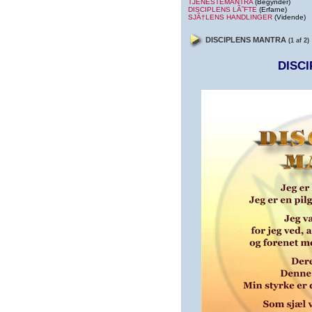
TJENESTEMANTRA
(Begynder)
DISCIPLENS LÃ˜FTE
(Erfarne)
SJÃ†LENS HANDLINGER
(Vidende)
DISCIPLENS MANTRA
(1 af 2)
DISC