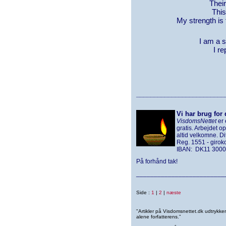
Their
This
My strength is t
I am a s
I r
________________________
Vi har brug for 
VisdomsNettet
er 
gratis. Arbejdet o
altid velkomne. D
Reg. 1551 - giro
IBAN: DK11 3000
På forhånd tak!
_________________________
Side :
1
|
2
|
næste
"Artikler på Visdomsnettet.dk udtrykk
alene forfatterens.”