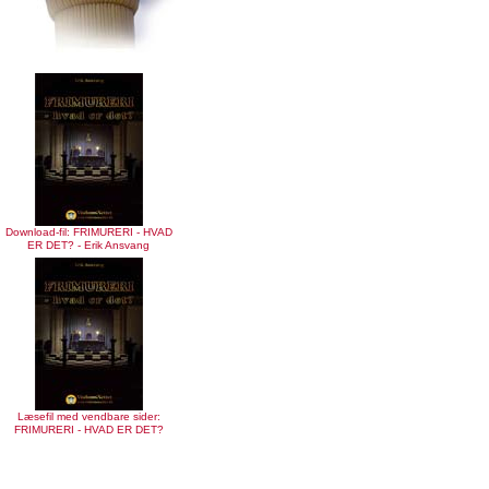
Download-fil: FRIMURERI - HVAD
ER DET? - Erik Ansvang
Læsefil med vendbare sider:
FRIMURERI - HVAD ER DET?