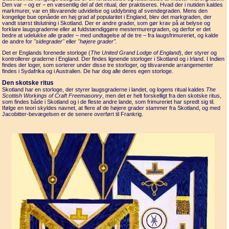
Den var − og er − en væsentlig del af det ritual, der praktiseres. Hvad der i nutiden kaldes
markmurer, var en tilsvarende udvidelse og uddybning af svendegraden. Mens den
kongelige bue opnåede en høj grad af popularitet i England, blev det markgraden, der
vandt størst tilslutning i Skotland. Der er andre grader, som gør krav på at belyse og
forklare laugsgraderne eller at fuldstændiggøre mestermurergraden, og derfor er det
bedre at udelukke alle grader – med undtagelse af de tre – fra laugsfrimureriet, og kalde
de andre for
"sidegrader"
eller
"højere grader".
Det er Englands forenede storloge (
The United Grand Lodge of England
), der styrer og
kontrollerer graderne i England. Der findes lignende storloger i Skotland og i Irland. I Indien
findes der loger, som sorterer under disse tre storloger, og tilsvarende arrangementer
findes i Sydafrika og i Australien. De har dog alle deres egen storloge.
Den skotske ritus
Skotland har en storloge, der styrer laugsgraderne i landet, og logens ritual kaldes
The
Scottish Workings of Craft Freemasonry
, men det er helt forskelligt fra den skotske ritus,
som findes både i Skotland og i de fleste andre lande, som frimureriet har spredt sig til.
Ifølge en teori skyldes navnet, at flere af de højere grader stammer fra Skotland, og med
Jacobitter-bevægelsen er de senere overført til Frankrig.