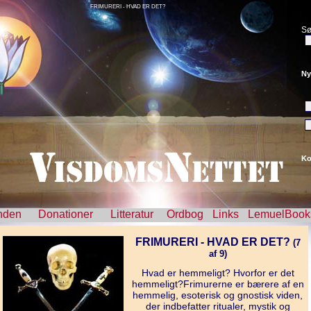
FRIMURERI - HVAD ER DET?
Sø
Ny
Ko
nden
Donationer
Litteratur
Ordbog
Links
LemuelBook
FRIMURERI - HVAD ER DET?
(7
af 9)
Hvad er hemmeligt? Hvorfor er det
hemmeligt?Frimurerne er bærere af en
hemmelig, esoterisk og gnostisk viden,
der indbefatter ritualer, mystik og