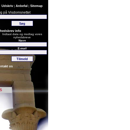
Udskriv
Anbefal
Sitemap
|
|
g på Visdomsnettet
hedsbrev info
Indtast data og modtag vores
nyhedsbreve
Navn
E-mail
ntakt os
s