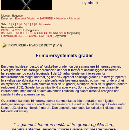
symbolik.
Niveau : Begynder
Du er her :
Esoterisk Visdom
»
SAMFUND
»
Historie
»
Frimureri
Side :
1
|
2
|
3
|
4
|
5
|
6
|
7
|
8
|
9
|
næste
Relaterede artikler :
PASSER & VINKEL
(Begynder)
BÃ…NDET, DER FORENER GUD OG MENNESKER
(Begynder)
FRIMURERI OG DET GAMLE EGYPTEN
(Begynder)
FRIMURERI - HVAD ER DET?
(7 af 9)
Frimurersystemets grader
Egyptens indvielser bestod af forskellige grader, og det samme gør frimurersystemet.
Hver grad har sine særlige ceremonier, der har til formål at anskueliggøre bestemte
læresætninger og etiske ledetråde. I det 18. århundrede var interessen for
frimurerordenen meget udbredt, og der blev oprettet adskillige grader. De blev grupperet i
forskellige såkaldte riter – som alle omfattede bestemte grader, og som var underordnet
en styrende autoritet. Den skotske ritus fik 33 grader, Memphis-ritus fik 97 grader (senere
reduceret til 33), Swedenborgs ritus fik 6 grader – etc. Som studieemne er disse riter
interessante, men kun få af dem anvendes i nutiden, og blandt disse få arbejdes der
sjældent i alle gradernes serier.
Overordnet kan hele frimurersystemet sammenfattes i de tre grader, som kaldes:
Antagne lærlinge, murersvende
og
mestermurere
. De udgør, hvad der også kaldes enten
laugs-, blåt eller symbolsk frimureri. Den engelske storloges konstitution indledes med
følgende erklæring:
"… gammelt frimureri består af tre grader og ikke flere,
nemlig antagne lærlinge, murersvende og mestermurere,