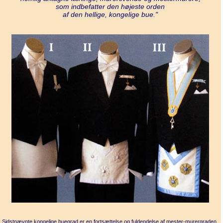
som indbefatter den højeste orden
af den hellige, kongelige bue."
Sidstnævnte kongelige buegrad er en fortsættelse og fuldendelse af mester-murergraden.