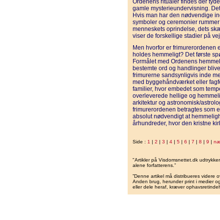
Ordenens ritualer findes der tyde
gamle mysterieundervisning. De
Hvis man har den nødvendige ind
symboler og ceremonier rummer
menneskets oprindelse, dets skæb
viser de forskellige stadier på v
Men hvorfor er frimurerordenen
holdes hemmeligt? Det første sp
Formålet med Ordenens hemmeligh
bestemte ord og handlinger blive
frimurerne sandsynligvis inde me
med byggehåndværket eller fagfor
familier, hvor embedet som tempel
overleverede hellige og hemmeli
arkitektur og astronomisk/astrologi
frimurerordenen betragtes som e
absolut nødvendigt at hemmeligh
århundreder, hvor den kristne kir
Side :
1
|
2
|
3
|
4
|
5
|
6
|
7
|
8
|
9
|
næ
"Artikler på Visdomsnettet.dk udtrykk
alene forfatterens.”
”Denne artikel må distribueres videre o
Anden brug, herunder print i medier og 
eller dele heraf, kræver ophavsretindeh