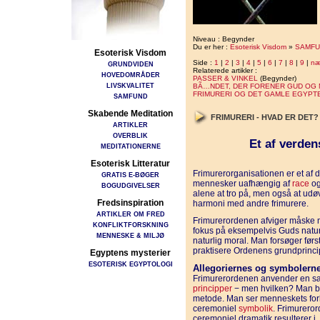
Niveau : Begynder
Du er her :
Esoterisk Visdom
»
SAMFU
Esoterisk Visdom
Side :
1
|
2
|
3
|
4
|
5
|
6
|
7
|
8
|
9
|
næ
GRUNDVIDEN
Relaterede artikler :
HOVEDOMRÅDER
PASSER & VINKEL
(Begynder)
LIVSKVALITET
BÃ…NDET, DER FORENER GUD OG
FRIMURERI OG DET GAMLE EGYPT
SAMFUND
Skabende Meditation
FRIMURERI - HVAD ER DET
ARTIKLER
OVERBLIK
Et af verden
MEDITATIONERNE
Esoterisk Litteratur
Frimurerorganisationen er et af 
GRATIS E-BØGER
mennesker uafhængig af
race
og 
BOGUDGIVELSER
alene at tro på, men også at udøv
Fredsinspiration
harmoni med andre frimurere.
ARTIKLER OM FRED
Frimurerordenen afviger måske m
KONFLIKTFORSKNING
fokus på eksempelvis Guds natu
MENNESKE & MILJØ
naturlig moral. Man forsøger førs
praktisere Ordenens grundprincipp
Egyptens mysterier
ESOTERISK EGYPTOLOGI
Allegoriernes og symbolern
Frimurerordenen anvender en særl
principper
− men hvilken? Man be
metode. Man ser menneskets for
ceremoniel
symbolik
. Frimurero
ceremoniel dramatik resulterer i,