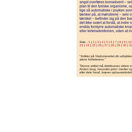
angst overføres konsekvent – sel
plan til den fysiske organisme, o
lige så automatiske i psyken som 
tænker på, at mønstrene – selv 
tærskel – befinder sig på den ba
det ikke svært at forstå, at indr
endda forstyrre automatiske krop
eller kirtelsekretionen, uden at m
Side :
1
|
2
|
3
|
4
|
5
|
6
|
7
|
8
|
9
|
10
23
|
24
|
25
|
26
|
27
|
28
|
29
|
30
|
3
"Artikler på Visdomsnettet.dk udtrykk
alene forfatterens.”
”Denne artikel må distribueres videre o
Anden brug, herunder print i medier og 
eller dele heraf, kræver ophavsretindeh