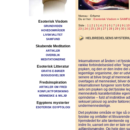
Niveau : Erfarne
Du er her :
Esoterisk Visdom
»
SAMFU
Esoterisk Visdom
Side :
1
|
2
|
3
|
4
|
5
|
6
|
7
|
8
|
9
|
10
GRUNDVIDEN
23
|
24
|
25
|
26
|
27
|
28
|
29
|
30
|
3
HOVEDOMRÅDER
LIVSKVALITET
HELBREDELSENS MYSTERI
SAMFUND
Skabende Meditation
ARTIKLER
OVERBLIK
MEDITATIONERNE
Inkarnationen af ånden i et fysis
række forbindelsesled eller ”leg
Esoterisk Litteratur
psyken, og den er den indre del 
GRATIS E-BØGER
legemlige organisme, der er udvik
BOGUDGIVELSER
senere at blive brugt af mennes
overtages af mennesket, bliver d
Fredsinspiration
inkarnationen fungerer som forbi
ARTIKLER OM FRED
selv om psyken og det fysiske le
KONFLIKTFORSKNING
menneskets karakteristiske egens
MENNESKE & MILJØ
oprindelse – fuld af instinktive 
seksuel jalousi og andre faktorer
Egyptens mysterier
undermenneskelige.
ESOTERISK EGYPTOLOGI
Det psykiske område er lige så ob
fysiske og omfatter et tilsvarende
hjemstedet for alle tænkende og 
indre liv, uanset om der er tale o
adfærdsmønstre. Og hele den sub