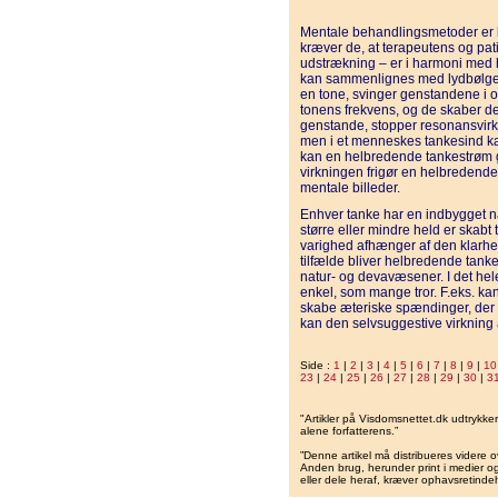
Mentale behandlingsmetoder er ba
kræver de, at terapeutens og pa
udstrækning – er i harmoni med 
kan sammenlignes med lydbølge
en tone, svinger genstandene i om
tonens frekvens, og de skaber de
genstande, stopper resonansvirk
men i et menneskes tankesind ka
kan en helbredende tankestrøm gi
virkningen frigør en helbredende
mentale billeder.
Enhver tanke har en indbygget na
større eller mindre held er skabt 
varighed afhænger af den klarhe
tilfælde bliver helbredende tanke
natur- og devavæsener. I det hel
enkel, som mange tror. F.eks. ka
skabe æteriske spændinger, der 
kan den selvsuggestive virkning a
Side :
1
|
2
|
3
|
4
|
5
|
6
|
7
|
8
|
9
|
10
23
|
24
|
25
|
26
|
27
|
28
|
29
|
30
|
3
"Artikler på Visdomsnettet.dk udtrykk
alene forfatterens.”
”Denne artikel må distribueres videre o
Anden brug, herunder print i medier og 
eller dele heraf, kræver ophavsretindeh