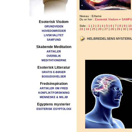
Niveau : Erfarne
Du er her :
Esoterisk Visdom
»
SAMFU
Esoterisk Visdom
Side :
1
|
2
|
3
|
4
|
5
|
6
|
7
|
8
|
9
|
10
GRUNDVIDEN
23
|
24
|
25
|
26
|
27
|
28
|
29
|
30
|
3
HOVEDOMRÅDER
LIVSKVALITET
HELBREDELSENS MYSTERI
SAMFUND
Skabende Meditation
ARTIKLER
OVERBLIK
MEDITATIONERNE
Esoterisk Litteratur
GRATIS E-BØGER
BOGUDGIVELSER
Fredsinspiration
ARTIKLER OM FRED
KONFLIKTFORSKNING
MENNESKE & MILJØ
Egyptens mysterier
ESOTERISK EGYPTOLOGI