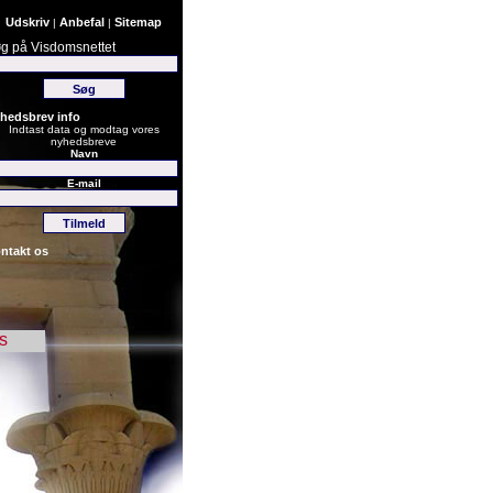
Udskriv
Anbefal
Sitemap
|
|
g på Visdomsnettet
hedsbrev info
Indtast data og modtag vores
nyhedsbreve
Navn
E-mail
ntakt os
s