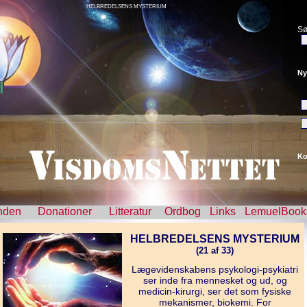
HELBREDELSENS MYSTERIUM
Sø
Ny
Ko
nden
Donationer
Litteratur
Ordbog
Links
LemuelBook
HELBREDELSENS MYSTERIUM
(21 af 33)
Lægevidenskabens psykologi-psykiatri
ser inde fra mennesket og ud, og
medicin-kirurgi, ser det som fysiske
mekanismer, biokemi. For