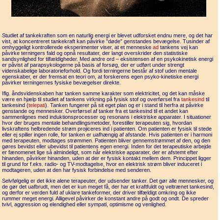
Studiet af tankekraften som en naturlig energi er blevet udforsket endnu mere, og det har
vist, at koncentreret tankekraft kan påvirke ”døde” genstandes bevægelse. Tusinder af
omhyggeligt kontrollerede eksperimenter viser, at et menneske
ad
tankens vej kan
påvirke terningers fald og opnå resultater, der langt overskrider den statistiske
sandsynlighed for tilfældigheder. Med andre ord – eksistensen af en psykokinetisk energi
er påvist af parapsykologerne på basis af forsøg, der er udført under strengt
videnskabelige laboratorieforhold. Og fordi terningerne består af stof uden mentale
egenskaber, er der fremsat en teori om, at forskerens egen psyko-kinetiske energi
påvirker terningernes fysiske bevægelser direkte.
Iflg. åndsvidenskaben har tanken samme karakter som elektricitet, og det kan måske
være en hjælp til studiet af tankens virkning på fysisk stof og overførsel fra
tankesind
til
tankesind (
telepati
). Tanken fungerer på sit eget plan og er i stand til herfra at påvirke
genstande og mennesker. Overførsel af tanker fra et tankesind til et andet kan
sammenlignes med induktionsprocesser og resonans i elektriske apparater. I situationer
hvor der bruges mentale behandlingsmetoder, forestiller terapeuten sig, hvordan
livskraftens helbredende strøm projiceres ind i patienten. Om patienten er fysisk til stede
eller ej spiller ingen rolle, for tanken er uafhængig af afstande. Hvis patienten er i harmoni
med terapeuten, modtages strømmen. Patienten bliver gennemstrømmet af den, og den
gøres bevidst eller ubevidst til patientens egen energi. Inden for det terapeutiske arbejde
er fænomenet lige så almindeligt, som når elektriske apparater, der er afstemt efter
hinanden, påvirker hinanden, uden at der er fysisk kontakt mellem dem. Princippet ligger
til grund for f.eks. radio- og TV-modtagelse, hvor en elektrisk strøm bliver induceret i
modtageren, uden at den har fysisk forbindelse med senderen.
Selvfølgelig er det ikke alene terapeuter, der udsender tanker. Det gør alle mennesker, og
de gør det uafbrudt, men det er kun meget få, der har et kraftfuldt og veltrænet tankesind,
og derfor er verden fuld af uklare tankeformer, der driver tilfældigt omkring og ikke
rummer meget energi. Alligevel påvirker de konstant andre på godt og ondt. De spreder
tvivl, aggression og elendighed eller sympati, optimisme og venlighed.