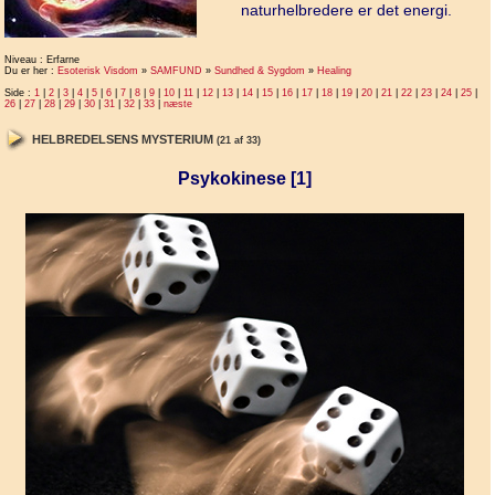
naturhelbredere er det energi.
Niveau : Erfarne
Du er her :
Esoterisk Visdom
»
SAMFUND
»
Sundhed & Sygdom
»
Healing
Side :
1
|
2
|
3
|
4
|
5
|
6
|
7
|
8
|
9
|
10
|
11
|
12
|
13
|
14
|
15
|
16
|
17
|
18
|
19
|
20
|
21
|
22
|
23
|
24
|
25
|
26
|
27
|
28
|
29
|
30
|
31
|
32
|
33
|
næste
HELBREDELSENS MYSTERIUM
(21 af 33)
Psykokinese [1]