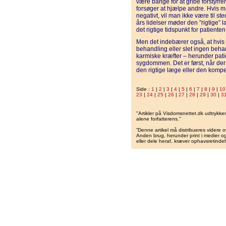
være bange for at gribe forstyrr
forsøger at hjælpe andre. Hvis ma
negativt, vil man ikke være til st
års lidelser møder den ”rigtige” læ
det rigtige tidspunkt for patiente
Men det indebærer også, at hvis e
behandling eller slet ingen beha
karmiske kræfter – herunder pati
sygdommen. Det er først, når der
den rigtige læge eller den kompe
Side :
1
|
2
|
3
|
4
|
5
|
6
|
7
|
8
|
9
|
10
23
|
24
|
25
|
26
|
27
|
28
|
29
|
30
|
3
"Artikler på Visdomsnettet.dk udtrykk
alene forfatterens.”
”Denne artikel må distribueres videre o
Anden brug, herunder print i medier og 
eller dele heraf, kræver ophavsretindeh