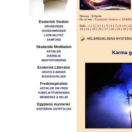
Niveau : Erfarne
Du er her :
Esoterisk Visdom
»
SAMFU
Esoterisk Visdom
Side :
1
|
2
|
3
|
4
|
5
|
6
|
7
|
8
|
9
|
10
GRUNDVIDEN
23
|
24
|
25
|
26
|
27
|
28
|
29
|
30
|
3
HOVEDOMRÅDER
LIVSKVALITET
HELBREDELSENS MYSTERI
SAMFUND
Skabende Meditation
Karma g
ARTIKLER
OVERBLIK
MEDITATIONERNE
Esoterisk Litteratur
GRATIS E-BØGER
BOGUDGIVELSER
Fredsinspiration
ARTIKLER OM FRED
KONFLIKTFORSKNING
MENNESKE & MILJØ
Egyptens mysterier
ESOTERISK EGYPTOLOGI