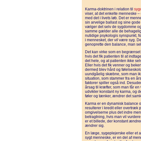
Karma-doktrinen i relation til
syg
viser, at det enkelte menneske – 
med det i livets løb. Det er men
sin arvelige ballast og sine gode 
vælger det selv de sygdomme og 
samme gælder alle de behagelige t
nutidige psykologis synspunkt, fo
i mennesket, der
vil
være syg. Det
genoprette den balance, man selv
Det kan virke som en begrænset t
hvis det fik patienten til at indta
det hele, og at patienten ikke selv
Eller hvis det fik venner og beke
dermed blev hård og følelseskol
uundgåelig skæbne, som man ikke
situation, som stammer fra en års
faktorer spiller også ind. Desuden
årsag til kræfter, som man får en
udvikler konstant ny karma, og det
føler og tænker, ændrer det saml
Karma er en dynamisk balance o
resulterer i kredit eller overtræk p
omgivelserne plus det indre men
betragtning, hvis man vil vurder
er et billede, der konstant ændre
ændrer sig.
En læge, sygeplejerske eller et
sygt menneske, er en del af men