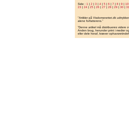
Side :
1
|
2
|
3
|
4
|
5
|
6
|
7
|
8
|
9
|
10
23
|
24
|
25
|
26
|
27
|
28
|
29
|
30
|
3
"Artikler på Visdomsnettet.dk udtrykk
alene forfatterens.”
”Denne artikel må distribueres videre o
Anden brug, herunder print i medier og 
eller dele heraf, kræver ophavsretindeh