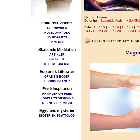
Niveau : Erfarne
Du er her :
Esoterisk Visdom
»
SAMFU
Esoterisk Visdom
Side :
1
|
2
|
3
|
4
|
5
|
6
|
7
|
8
|
9
|
10
GRUNDVIDEN
23
|
24
|
25
|
26
|
27
|
28
|
29
|
30
|
3
HOVEDOMRÅDER
LIVSKVALITET
HELBREDELSENS MYSTERI
SAMFUND
Skabende Meditation
Magne
ARTIKLER
OVERBLIK
MEDITATIONERNE
Esoterisk Litteratur
GRATIS E-BØGER
BOGUDGIVELSER
Fredsinspiration
ARTIKLER OM FRED
KONFLIKTFORSKNING
MENNESKE & MILJØ
Egyptens mysterier
ESOTERISK EGYPTOLOGI