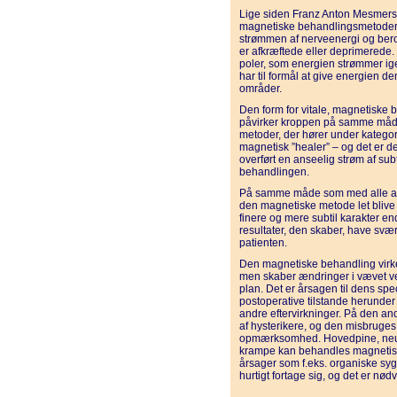
Lige siden Franz Anton Mesmers 
magnetiske behandlingsmetoder t
strømmen af nerveenergi og berol
er afkræftede eller deprimerede
poler, som energien strømmer ig
har til formål at give energien den
områder.
Den form for vitale, magnetiske b
påvirker kroppen på samme måd
metoder, der hører under kategor
magnetisk ”healer” – og det er de
overført en anseelig strøm af sub
behandlingen.
På samme måde som med alle andr
den magnetiske metode let blive
finere og mere subtil karakter en
resultater, den skaber, have svæ
patienten.
Den magnetiske behandling virke
men skaber ændringer i vævet ve
plan. Det er årsagen til dens spe
postoperative tilstande herunder 
andre eftervirkninger. På den an
af hysterikere, og den misbruges 
opmærksomhed. Hovedpine, neural
krampe kan behandles magnetisk
årsager som f.eks. organiske syg
hurtigt fortage sig, og det er nø