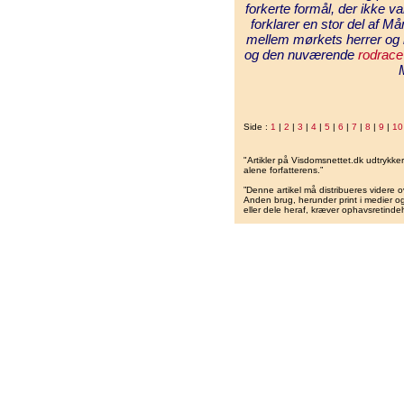
forkerte formål, der ikke 
forklarer en stor del af M
mellem mørkets herrer og 
og den nuværende
rodrace
Side :
1
|
2
|
3
|
4
|
5
|
6
|
7
|
8
|
9
|
10
"Artikler på Visdomsnettet.dk udtrykk
alene forfatterens.”
”Denne artikel må distribueres videre o
Anden brug, herunder print i medier og 
eller dele heraf, kræver ophavsretindeh