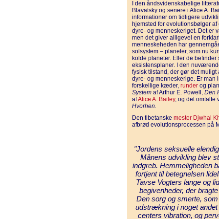
I den åndsvidenskabelige litterat
Blavatsky og senere i Alice A. Bai
informationer om tidligere udvikl
hjemsted for evolutionsbølger af
dyre- og menneskeriget. Det er va
men det giver alligevel en forkla
menneskeheden har gennemgået. 
solsystem – planeter, som nu ku
kolde planeter. Eller de befinder
eksistensplaner. I den nuværende
fysisk tilstand, der gør det mulig
dyre- og menneskerige. Er man in
forskellige kæder,
runder
og plan
System
af Arthur E. Powell,
Den 
af
Alice A. Bailey
, og det omtalte
Hvorhen.
Den tibetanske
mester
Djwhal K
afbrød evolutionsprocessen på 
"Jordens seksuelle elendig
Månens udvikling blev st
indgreb. Hemmeligheden ba
fortjent til betegnelsen l
Tavse Vogters lange og lid
begivenheder, der bragte 
Den sorg og smerte, som 
udstrækning i noget andet
centers vibration, og perve