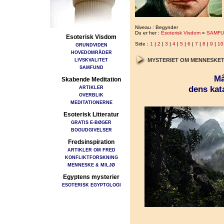
Niveau : Begynder
Du er her :
Esoterisk Visdom
»
SAMFU
Esoterisk Visdom
Side :
1
|
2
|
3
|
4
|
5
|
6
|
7
|
8
|
9
|
10
GRUNDVIDEN
HOVEDOMRÅDER
LIVSKVALITET
MYSTERIET OM MENNESKET
SAMFUND
Må
Skabende Meditation
dens kata
ARTIKLER
OVERBLIK
MEDITATIONERNE
Esoterisk Litteratur
GRATIS E-BØGER
BOGUDGIVELSER
Fredsinspiration
ARTIKLER OM FRED
KONFLIKTFORSKNING
MENNESKE & MILJØ
Egyptens mysterier
ESOTERISK EGYPTOLOGI