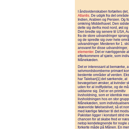
I åndsvidenskaben fortælles det, 
Atlantis
. De udgik fra det område,
Indien, Arabien og Persien. Og fo
omkring Middelhavet. Den sidste
delte sig derfra mod nord, øst 
Den bredte sig senere til USA, A
fra de store udvandringer sprang
og de spredte sig over hele områ
udvandringer. Mesteren for 1. s
ansvaret for disse udvandringer
elementer
. Det er nærliggende a
efterkommere af sjæle, som indi
Månekæden.
Det er interessant at bemærke, a
selvmordsbomberne primært ko
bestemte områder af verden. Ek
har Taleban[1] det særkende, at
bevægelsen ønsker, at kvinder s
uden for al indflydelse, og de må
uddanne sig. Det er en primitiv
livsholdning, som er identisk me
livsholdningen hos en stor grup
Månekæden, som individualisere
skævvride følelseslivet, så et nor
med kærlige følelser til det mods
Pakistan ligger i konstant strid 
chancen for at skabe fred er næs
netop kendetegnende for nogle a
forkerte måde på Månen. En mer