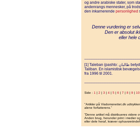
og andre arabiske stater, som st
andenrangs mennesker, på trods a
den inkarnerende
personlighed
s
Denne vurdering er selvf
Den er absolut ik
eller hele
_________________________
[1] Taleban (pashto: طالبان betyder "islamiske studerende"). Kan også udtales
Taliban. En islamistisk bevægels
fra 1996 til 2001.
_________________________
Side :
1
|
2
|
3
|
4
|
5
|
6
|
7
|
8
|
9
|
10
"Artikler på Visdomsnettet.dk udtrykk
alene forfatterens.”
”Denne artikel må distribueres videre o
Anden brug, herunder print i medier og 
eller dele heraf, kræver ophavsretindeh