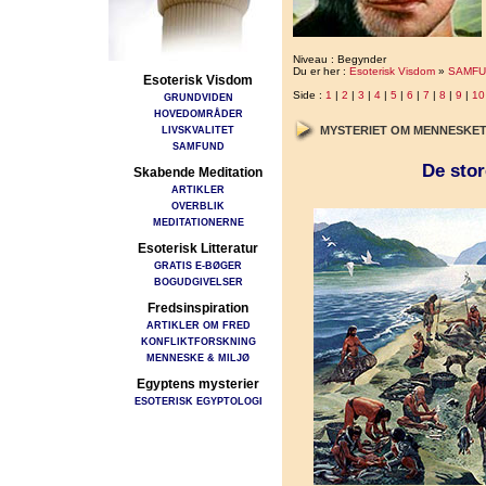
Niveau : Begynder
Du er her :
Esoterisk Visdom
»
SAMFU
Esoterisk Visdom
Side :
1
|
2
|
3
|
4
|
5
|
6
|
7
|
8
|
9
|
10
GRUNDVIDEN
HOVEDOMRÅDER
LIVSKVALITET
MYSTERIET OM MENNESKET
SAMFUND
De stor
Skabende Meditation
ARTIKLER
OVERBLIK
MEDITATIONERNE
Esoterisk Litteratur
GRATIS E-BØGER
BOGUDGIVELSER
Fredsinspiration
ARTIKLER OM FRED
KONFLIKTFORSKNING
MENNESKE & MILJØ
Egyptens mysterier
ESOTERISK EGYPTOLOGI