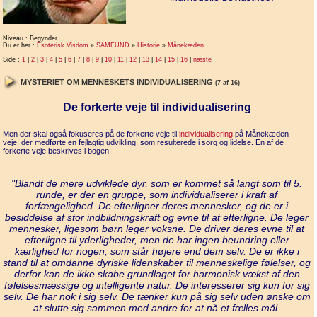
Niveau : Begynder
Du er her :
Esoterisk Visdom
»
SAMFUND
»
Historie
»
Månekæden
Side :
1
|
2
|
3
|
4
|
5
|
6
|
7
|
8
|
9
|
10
|
11
|
12
|
13
|
14
|
15
|
16
|
næste
MYSTERIET OM MENNESKETS INDIVIDUALISERING
(7 af 16)
De forkerte veje til individualisering
Men der skal også fokuseres på de forkerte veje til
individualisering
på Månekæden –
veje, der medførte en fejlagtig udvikling, som resulterede i sorg og lidelse. En af de
forkerte veje beskrives i bogen:
"Blandt de mere udviklede dyr, som er kommet så langt som til 5.
runde, er der en gruppe, som individualiserer i kraft af
forfængelighed. De efterligner deres mennesker, og de er i
besiddelse af stor indbildningskraft og evne til at efterligne. De leger
mennesker, ligesom børn leger voksne. De driver deres evne til at
efterligne til yderligheder, men de har ingen beundring eller
kærlighed for nogen, som står højere end dem selv. De er ikke i
stand til at omdanne dyriske lidenskaber til menneskelige følelser, og
derfor kan de ikke skabe grundlaget for harmonisk vækst af den
følelsesmæssige og intelligente natur. De interesserer sig kun for sig
selv. De har nok i sig selv. De tænker kun på sig selv uden ønske om
at slutte sig sammen med andre for at nå et fælles mål.