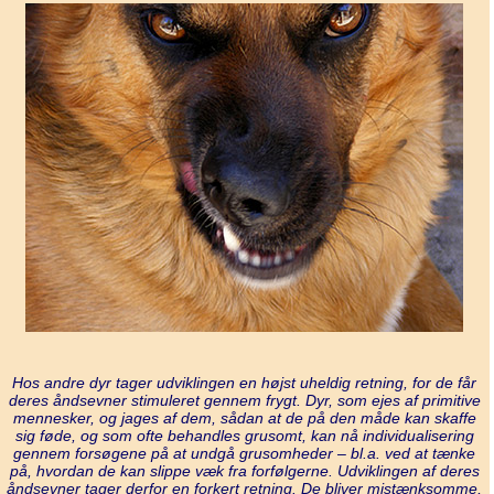
Hos andre dyr tager udviklingen en højst uheldig retning, for de får
deres åndsevner stimuleret gennem frygt. Dyr, som ejes af primitive
mennesker, og jages af dem, sådan at de på den måde kan skaffe
sig føde, og som ofte behandles grusomt, kan nå individualisering
gennem forsøgene på at undgå grusomheder – bl.a. ved at tænke
på, hvordan de kan slippe væk fra forfølgerne. Udviklingen af deres
åndsevner tager derfor en forkert retning. De bliver mistænksomme,