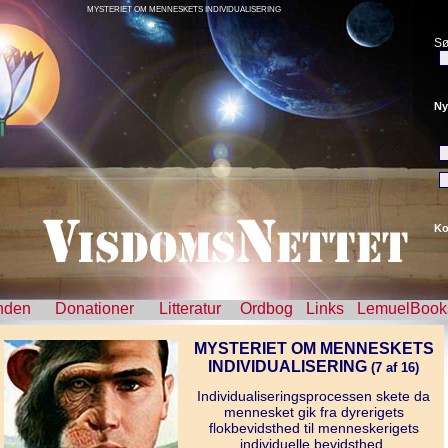
MYSTERIET OM MENNESKETS INDIVIDUALISERING
Sø
Ny
Ko
nden
Donationer
Litteratur
Ordbog
Links
LemuelBook
MYSTERIET OM MENNESKETS
INDIVIDUALISERING
(7 af 16)
Individualiseringsprocessen skete da
mennesket gik fra dyrerigets
flokbevidsthed til menneskerigets
individuelle bevidsthed.