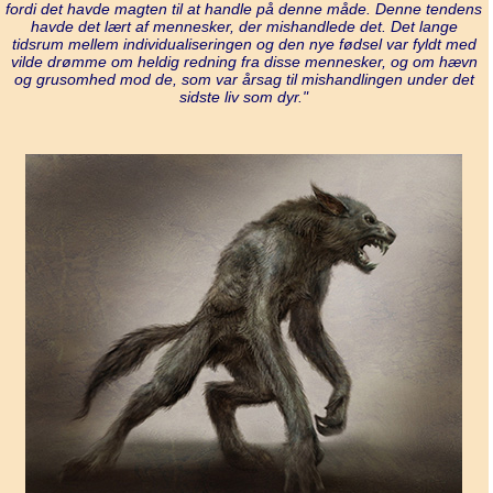
fordi det havde magten til at handle på denne måde. Denne tendens
havde det lært af mennesker, der mishandlede det. Det lange
tidsrum mellem individualiseringen og den nye fødsel var fyldt med
vilde drømme om heldig redning fra disse mennesker, og om hævn
og grusomhed mod de, som var årsag til mishandlingen under det
sidste liv som dyr."