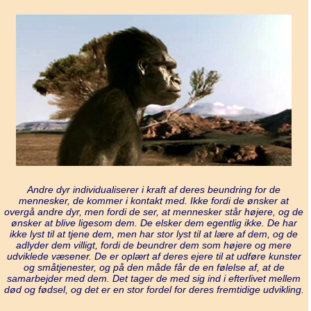
Andre dyr individualiserer i kraft af deres beundring for de
mennesker, de kommer i kontakt med. Ikke fordi de ønsker at
overgå andre dyr, men fordi de ser, at mennesker står højere, og de
ønsker at blive ligesom dem. De elsker dem egentlig ikke. De har
ikke lyst til at tjene dem, men har stor lyst til at lære af dem, og de
adlyder dem villigt, fordi de beundrer dem som højere og mere
udviklede væsener. De er oplært af deres ejere til at udføre kunster
og småtjenester, og på den måde får de en følelse af, at de
samarbejder med dem. Det tager de med sig ind i efterlivet mellem
død og fødsel, og det er en stor fordel for deres fremtidige udvikling.