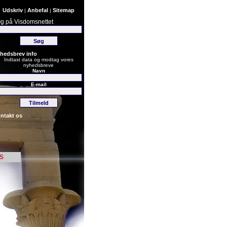
Udskriv
Anbefal
Sitemap
|
|
g på Visdomsnettet
hedsbrev info
Indtast data og modtag vores
nyhedsbreve
Navn
E-mail
ntakt os
s