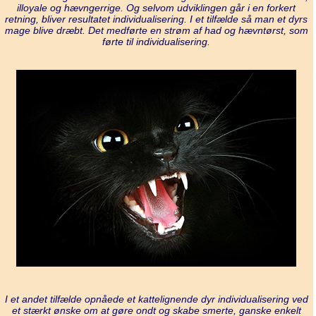
illoyale og hævngerrige. Og selvom udviklingen går i en forkert
retning, bliver resultatet individualisering. I et tilfælde så man et dyrs
mage blive dræbt. Det medførte en strøm af had og hævntørst, som
førte til individualisering.
I et andet tilfælde opnåede et kattelignende dyr individualisering ved
et stærkt ønske om at gøre ondt og skabe smerte, ganske enkelt